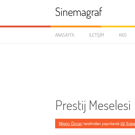
İçeriğe
Sinemagraf
atla
ANASAYFA
İLETIŞIM
KKG
Prestij Meselesi
Nilgün Özcan
tarafından yayınlandı.
02 Şuba