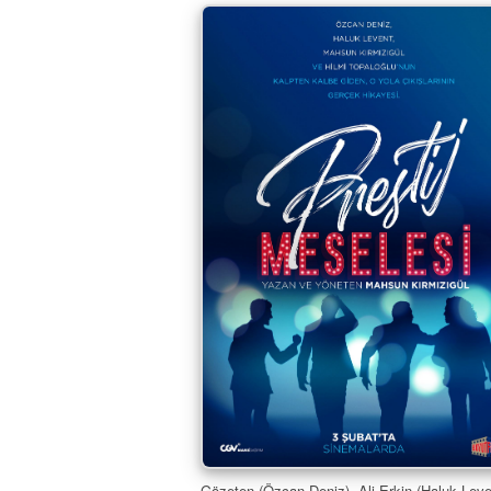
Gözeten (Özcan Deniz), Ali Erkin (Haluk Leve