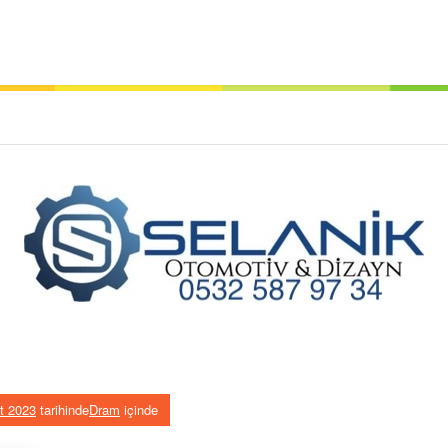
t 2023
tarihinde
Dram
içinde