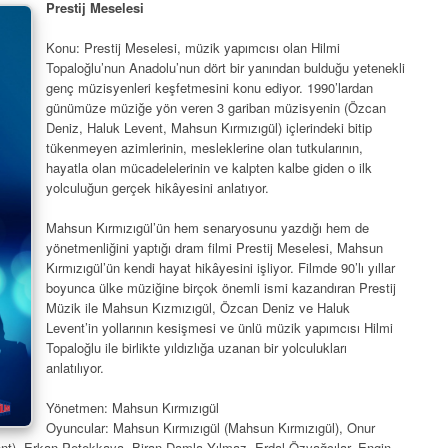
Prestij Meselesi
Konu: Prestij Meselesi, müzik yapımcısı olan Hilmi
Topaloğlu’nun Anadolu’nun dört bir yanından bulduğu yetenekli
genç müzisyenleri keşfetmesini konu ediyor. 1990’lardan
günümüze müziğe yön veren 3 gariban müzisyenin (Özcan
Deniz, Haluk Levent, Mahsun Kırmızıgül) içlerindeki bitip
tükenmeyen azimlerinin, mesleklerine olan tutkularının,
hayatla olan mücadelelerinin ve kalpten kalbe giden o ilk
yolculuğun gerçek hikâyesini anlatıyor.
Mahsun Kırmızıgül’ün hem senaryosunu yazdığı hem de
yönetmenliğini yaptığı dram filmi Prestij Meselesi, Mahsun
Kırmızıgül’ün kendi hayat hikâyesini işliyor. Filmde 90’lı yıllar
boyunca ülke müziğine birçok önemli ismi kazandıran Prestij
Müzik ile Mahsun Kızmızıgül, Özcan Deniz ve Haluk
Levent’in yollarının kesişmesi ve ünlü müzik yapımcısı Hilmi
Topaloğlu ile birlikte yıldızlığa uzanan bir yolculukları
anlatılıyor.
Yönetmen: Mahsun Kırmızıgül
Oyuncular: Mahsun Kırmızıgül (Mahsun Kırmızıgül), Onur
nt), Erkan Petekkaya, Biran Damla Yılmaz, Erdal Özyağcılar, Engin