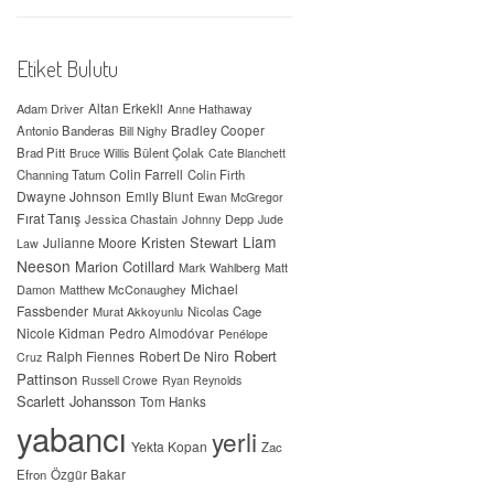
Etiket Bulutu
Adam Driver
Altan Erkekli
Anne Hathaway
Antonio Banderas
Bradley Cooper
Bill Nighy
Brad Pitt
Bülent Çolak
Bruce Willis
Cate Blanchett
Colin Farrell
Channing Tatum
Colin Firth
Dwayne Johnson
Emily Blunt
Ewan McGregor
Fırat Tanış
Jessica Chastain
Johnny Depp
Jude
Liam
Kristen Stewart
Julianne Moore
Law
Neeson
Marion Cotillard
Mark Wahlberg
Matt
Michael
Damon
Matthew McConaughey
Fassbender
Murat Akkoyunlu
Nicolas Cage
Nicole Kidman
Pedro Almodóvar
Penélope
Robert
Ralph Fiennes
Robert De Niro
Cruz
Pattinson
Russell Crowe
Ryan Reynolds
Scarlett Johansson
Tom Hanks
yabancı
yerli
Yekta Kopan
Zac
Efron
Özgür Bakar