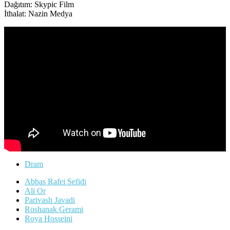
Dağıtım: Skypic Film
İthalat: Nazin Medya
Dram
Abbas Rafei Sefidi
Ali Or
Parivash Javadi
Roshanak Gerami
Roya Hosseini