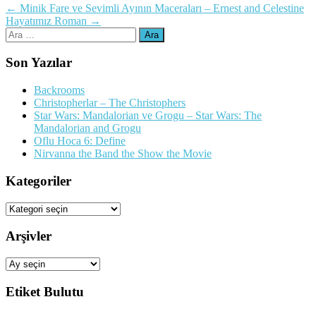
Yazı
←
Minik Fare ve Sevimli Ayının Maceraları – Ernest and Celestine
Hayatımız Roman
→
dolaşımı
Arama:
Son Yazılar
Backrooms
Christopherlar – The Christophers
Star Wars: Mandalorian ve Grogu – Star Wars: The
Mandalorian and Grogu
Oflu Hoca 6: Define
Nirvanna the Band the Show the Movie
Kategoriler
Kategoriler
Arşivler
Arşivler
Etiket Bulutu