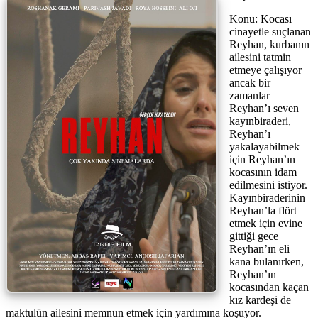
Konu: Kocası
cinayetle suçlanan
Reyhan, kurbanın
ailesini tatmin
etmeye çalışıyor
ancak bir
zamanlar
Reyhan’ı seven
kayınbiraderi,
Reyhan’ı
yakalayabilmek
için Reyhan’ın
kocasının idam
edilmesini istiyor.
Kayınbiraderinin
Reyhan’la flört
etmek için evine
gittiği gece
Reyhan’ın eli
kana bulanırken,
Reyhan’ın
kocasından kaçan
kız kardeşi de
maktulün ailesini memnun etmek için yardımına koşuyor.