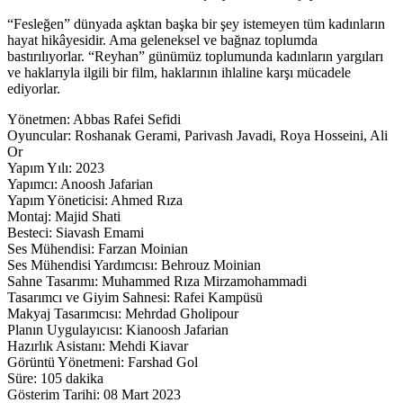
“Fesleğen” dünyada aşktan başka bir şey istemeyen tüm kadınların
hayat hikâyesidir. Ama geleneksel ve bağnaz toplumda
bastırılıyorlar. “Reyhan” günümüz toplumunda kadınların yargıları
ve haklarıyla ilgili bir film, haklarının ihlaline karşı mücadele
ediyorlar.
Yönetmen: Abbas Rafei Sefidi
Oyuncular: Roshanak Gerami, Parivash Javadi, Roya Hosseini, Ali
Or
Yapım Yılı: 2023
Yapımcı: Anoosh Jafarian
Yapım Yöneticisi: Ahmed Rıza
Montaj: Majid Shati
Besteci: Siavash Emami
Ses Mühendisi: Farzan Moinian
Ses Mühendisi Yardımcısı: Behrouz Moinian
Sahne Tasarımı: Muhammed Rıza Mirzamohammadi
Tasarımcı ve Giyim Sahnesi: Rafei Kampüsü
Makyaj Tasarımcısı: Mehrdad Gholipour
Planın Uygulayıcısı: Kianoosh Jafarian
Hazırlık Asistanı: Mehdi Kiavar
Görüntü Yönetmeni: Farshad Gol
Süre: 105 dakika
Gösterim Tarihi: 08 Mart 2023