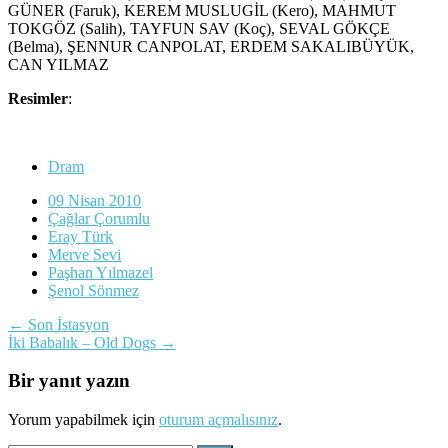
GÜNER (Faruk), KEREM MUSLUGİL (Kero), MAHMUT
TOKGÖZ (Salih), TAYFUN SAV (Koç), SEVAL GÖKÇE
(Belma), ŞENNUR CANPOLAT, ERDEM SAKALIBÜYÜK,
CAN YILMAZ
Resimler
:
Dram
09 Nisan 2010
Çağlar Çorumlu
Eray Türk
Merve Sevi
Paşhan Yılmazel
Şenol Sönmez
Yazı
←
Son İstasyon
İki Babalık – Old Dogs
→
dolaşımı
Bir yanıt yazın
Yorum yapabilmek için
oturum açmalısınız
.