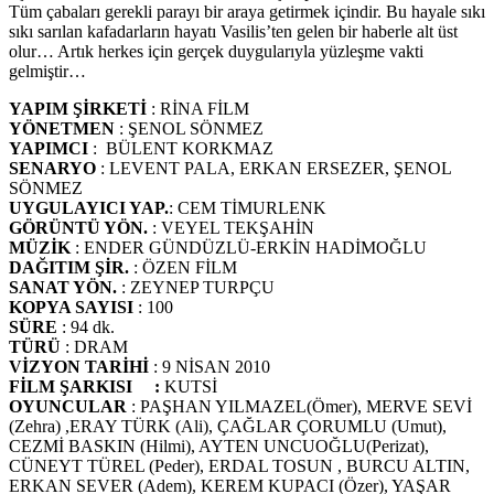
Tüm çabaları gerekli parayı bir araya getirmek içindir. Bu hayale sıkı
sıkı sarılan kafadarların hayatı Vasilis’ten gelen bir haberle alt üst
olur… Artık herkes için gerçek duygularıyla yüzleşme vakti
gelmiştir…
YAPIM ŞİRKETİ
: RİNA FİLM
YÖNETMEN
: ŞENOL SÖNMEZ
YAPIMCI
: BÜLENT KORKMAZ
SENARYO
: LEVENT PALA, ERKAN ERSEZER, ŞENOL
SÖNMEZ
UYGULAYICI YAP.
: CEM TİMURLENK
GÖRÜNTÜ YÖN.
: VEYEL TEKŞAHİN
MÜZİK
: ENDER GÜNDÜZLÜ-ERKİN HADİMOĞLU
DAĞITIM ŞİR.
: ÖZEN FİLM
SANAT YÖN.
: ZEYNEP TURPÇU
KOPYA SAYISI
: 100
SÜRE
: 94 dk.
TÜRÜ
: DRAM
VİZYON TARİHİ
: 9 NİSAN 2010
FİLM ŞARKISI :
KUTSİ
OYUNCULAR
: PAŞHAN YILMAZEL(Ömer), MERVE SEVİ
(Zehra) ,ERAY TÜRK (Ali), ÇAĞLAR ÇORUMLU (Umut),
CEZMİ BASKIN (Hilmi), AYTEN UNCUOĞLU(Perizat),
CÜNEYT TÜREL (Peder), ERDAL TOSUN , BURCU ALTIN,
ERKAN SEVER (Adem), KEREM KUPACI (Özer), YAŞAR