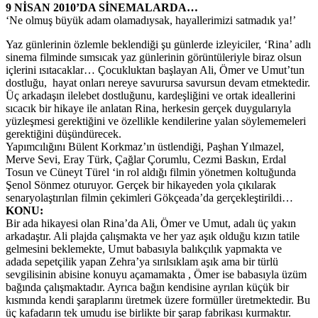
9 NİSAN 2010’DA SİNEMALARDA…
‘Ne olmuş büyük adam olamadıysak, hayallerimizi satmadık ya!’
Yaz günlerinin özlemle beklendiği şu günlerde izleyiciler, ‘Rina’ adlı
sinema filminde sımsıcak yaz günlerinin görüntüleriyle biraz olsun
içlerini ısıtacaklar… Çocukluktan başlayan Ali, Ömer ve Umut’tun
dostluğu, hayat onları nereye savurursa savursun devam etmektedir.
Üç arkadaşın ilelebet dostluğunu, kardeşliğini ve ortak ideallerini
sıcacık bir hikaye ile anlatan Rina, herkesin gerçek duygularıyla
yüzleşmesi gerektiğini ve özellikle kendilerine yalan söylememeleri
gerektiğini düşündürecek.
Yapımcılığını Bülent Korkmaz’ın üstlendiği, Paşhan Yılmazel,
Merve Sevi, Eray Türk, Çağlar Çorumlu, Cezmi Baskın, Erdal
Tosun ve Cüneyt Türel ‘in rol aldığı filmin yönetmen koltuğunda
Şenol Sönmez oturuyor. Gerçek bir hikayeden yola çıkılarak
senaryolaştırılan filmin çekimleri Gökçeada’da gerçekleştirildi…
KONU:
Bir ada hikayesi olan Rina’da Ali, Ömer ve Umut, adalı üç yakın
arkadaştır. Ali plajda çalışmakta ve her yaz aşık olduğu kızın tatile
gelmesini beklemekte, Umut babasıyla balıkçılık yapmakta ve
adada sepetçilik yapan Zehra’ya sırılsıklam aşık ama bir türlü
sevgilisinin abisine konuyu açamamakta , Ömer ise babasıyla üzüm
bağında çalışmaktadır. Ayrıca bağın kendisine ayrılan küçük bir
kısmında kendi şaraplarını üretmek üzere formüller üretmektedir. Bu
üç kafadarın tek umudu ise birlikte bir şarap fabrikası kurmaktır.