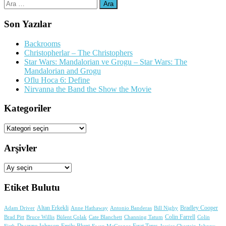
Arama:
Son Yazılar
Backrooms
Christopherlar – The Christophers
Star Wars: Mandalorian ve Grogu – Star Wars: The
Mandalorian and Grogu
Oflu Hoca 6: Define
Nirvanna the Band the Show the Movie
Kategoriler
Kategoriler
Arşivler
Arşivler
Etiket Bulutu
Adam Driver
Altan Erkekli
Anne Hathaway
Antonio Banderas
Bradley Cooper
Bill Nighy
Colin Farrell
Brad Pitt
Bülent Çolak
Channing Tatum
Colin
Bruce Willis
Cate Blanchett
Dwayne Johnson
Fırat Tanış
Firth
Jessica Chastain
Johnny