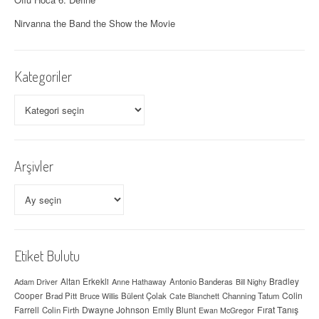
Nirvanna the Band the Show the Movie
Kategoriler
Kategoriler
Arşivler
Arşivler
Etiket Bulutu
Adam Driver
Altan Erkekli
Anne Hathaway
Antonio Banderas
Bradley
Bill Nighy
Colin
Cooper
Brad Pitt
Bülent Çolak
Channing Tatum
Bruce Willis
Cate Blanchett
Farrell
Dwayne Johnson
Fırat Tanış
Colin Firth
Emily Blunt
Ewan McGregor