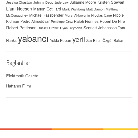
Kristen Stewart
Julianne Moore
Jessica Chastain
Johnny Depp
Jude Law
Liam Neeson
Marion Cotillard
Mark Wahlberg
Matt Damon
Matthew
Michael Fassbender
Nicole
McConaughey
Murat Akkoyunlu
Nicolas Cage
Kidman
Ralph Fiennes
Robert De Niro
Pedro Almodóvar
Penélope Cruz
Robert Pattinson
Scarlett Johansson
Tom
Russell Crowe
Ryan Reynolds
yabancı
yerli
Yekta Kopan
Hanks
Zac Efron
Özgür Bakar
Bağlantılar
Elektronik Gazete
Haftanın Filmi