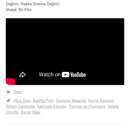
Dağıtım: Başka Sinema Dağıtım
İthalat: Bir Film
Dram
Alice Diop
Aurélia Petit
Guslagie Malanda
Kayije Kagame
Robert Canterella
Salimata Kamate
Thomas de Pourquery
Valérie
Dréville
Xavier Maly