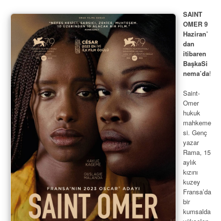
SAINT
OMER 9
Haziran’
dan
itibaren
BaşkaSi
nema’da
!
Saint-
Omer
hukuk
mahkeme
si. Genç
yazar
Rama, 15
aylık
kızını
kuzey
Fransa’da
bir
kumsalda