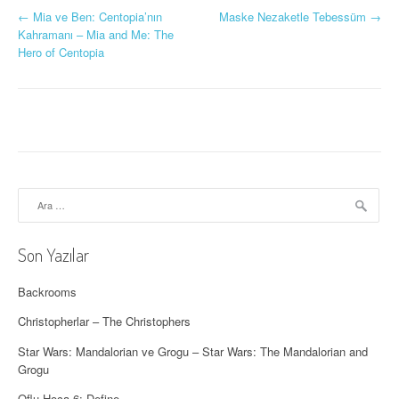
Y
←
Mia ve Ben: Centopia’nın
Maske Nezaketle Tebessüm
→
Kahramanı – Mia and Me: The
a
Hero of Centopia
z
ı
d
o
Arama:
l
a
Son Yazılar
ş
Backrooms
ı
Christopherlar – The Christophers
m
Star Wars: Mandalorian ve Grogu – Star Wars: The Mandalorian and
ı
Grogu
Oflu Hoca 6: Define