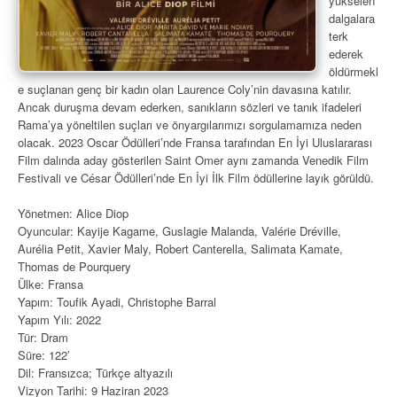
yükselen
dalgalara
terk
ederek
öldürmekl
e suçlanan genç bir kadın olan Laurence Coly’nin davasına katılır.
Ancak duruşma devam ederken, sanıkların sözleri ve tanık ifadeleri
Rama’ya yöneltilen suçları ve önyargılarımızı sorgulamamıza neden
olacak. 2023 Oscar Ödülleri’nde Fransa tarafından En İyi Uluslararası
Film dalında aday gösterilen Saint Omer aynı zamanda Venedik Film
Festivali ve César Ödülleri’nde En İyi İlk Film ödüllerine layık görüldü.
Yönetmen: Alice Diop
Oyuncular: Kayije Kagame, Guslagie Malanda, Valérie Dréville,
Aurélia Petit, Xavier Maly, Robert Canterella, Salimata Kamate,
Thomas de Pourquery
Ülke: Fransa
Yapım: Toufik Ayadi, Christophe Barral
Yapım Yılı: 2022
Tür: Dram
Süre: 122′
Dil: Fransızca; Türkçe altyazılı
Vizyon Tarihi: 9 Haziran 2023