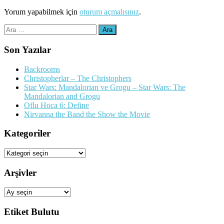
Yorum yapabilmek için
oturum açmalısınız
.
Arama:
Son Yazılar
Backrooms
Christopherlar – The Christophers
Star Wars: Mandalorian ve Grogu – Star Wars: The
Mandalorian and Grogu
Oflu Hoca 6: Define
Nirvanna the Band the Show the Movie
Kategoriler
Kategoriler
Arşivler
Arşivler
Etiket Bulutu