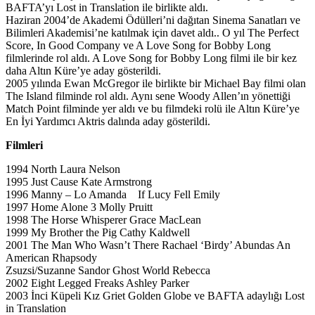
BAFTA’yı Lost in Translation ile birlikte aldı.
Haziran 2004’de Akademi Ödülleri’ni dağıtan Sinema Sanatları ve
Bilimleri Akademisi’ne katılmak için davet aldı.. O yıl The Perfect
Score, In Good Company ve A Love Song for Bobby Long
filmlerinde rol aldı. A Love Song for Bobby Long filmi ile bir kez
daha Altın Küre’ye aday gösterildi.
2005 yılında Ewan McGregor ile birlikte bir Michael Bay filmi olan
The Island filminde rol aldı. Aynı sene Woody Allen’ın yönettiği
Match Point filminde yer aldı ve bu filmdeki rolü ile Altın Küre’ye
En İyi Yardımcı Aktris dalında aday gösterildi.
Filmleri
1994 North Laura Nelson
1995 Just Cause Kate Armstrong
1996 Manny – Lo Amanda If Lucy Fell Emily
1997 Home Alone 3 Molly Pruitt
1998 The Horse Whisperer Grace MacLean
1999 My Brother the Pig Cathy Kaldwell
2001 The Man Who Wasn’t There Rachael ‘Birdy’ Abundas An
American Rhapsody
Zsuzsi/Suzanne Sandor Ghost World Rebecca
2002 Eight Legged Freaks Ashley Parker
2003 İnci Küpeli Kız Griet Golden Globe ve BAFTA adaylığı Lost
in Translation