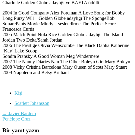
Charlotte Golden Globe adaylığı ve BAFTA ödülü
2004 In Good Company Alex Foreman A Love Song for Bobby
Long Pursy Will Golden Globe adaylığı The SpongeBob
SquarePants Movie Mindy seslendirme The Perfect Score
Francesca Curtis
2005 Match Point Nola Rice Golden Globe adaylığı The Island
Jordan Two Delta/Sarah Jordan
2006 The Prestige Olivia Wenscombe The Black Dahlia Katherine
‘Kay’ Lake Scoop
Sondra Pransky A Good Woman Meg Windermere
2007 The Nanny Diaries Nan The Other Boleyn Girl Mary Boleyn
2008 Vicky Cristina Barcelona Mary Queen of Scots Mary Stuart
2009 Napoleon and Betsy Brilliant
Kişi
Scarlett Johansson
Yazı
←
Javier Bardem
Penélope Cruz
→
dolaşımı
Bir yanıt yazın