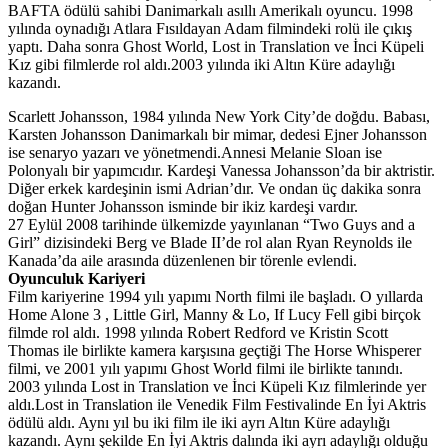
BAFTA ödülü sahibi Danimarkalı asıllı Amerikalı oyuncu. 1998
yılında oynadığı Atlara Fısıldayan Adam filmindeki rolü ile çıkış
yaptı. Daha sonra Ghost World, Lost in Translation ve İnci Küpeli
Kız gibi filmlerde rol aldı.2003 yılında iki Altın Küre adaylığı
kazandı.
Scarlett Johansson, 1984 yılında New York City’de doğdu. Babası,
Karsten Johansson Danimarkalı bir mimar, dedesi Ejner Johansson
ise senaryo yazarı ve yönetmendi.Annesi Melanie Sloan ise
Polonyalı bir yapımcıdır. Kardeşi Vanessa Johansson’da bir aktristir.
Diğer erkek kardeşinin ismi Adrian’dır. Ve ondan üç dakika sonra
doğan Hunter Johansson isminde bir ikiz kardeşi vardır.
27 Eylül 2008 tarihinde ülkemizde yayınlanan “Two Guys and a
Girl” dizisindeki Berg ve Blade II’de rol alan Ryan Reynolds ile
Kanada’da aile arasında düzenlenen bir törenle evlendi.
Oyunculuk Kariyeri
Film kariyerine 1994 yılı yapımı North filmi ile başladı. O yıllarda
Home Alone 3 , Little Girl, Manny & Lo, If Lucy Fell gibi birçok
filmde rol aldı. 1998 yılında Robert Redford ve Kristin Scott
Thomas ile birlikte kamera karşısına geçtiği The Horse Whisperer
filmi, ve 2001 yılı yapımı Ghost World filmi ile birlikte tanındı.
2003 yılında Lost in Translation ve İnci Küpeli Kız filmlerinde yer
aldı.Lost in Translation ile Venedik Film Festivalinde En İyi Aktris
ödülü aldı. Aynı yıl bu iki film ile iki ayrı Altın Küre adaylığı
kazandı. Aynı şekilde En İyi Aktris dalında iki ayrı adaylığı olduğu