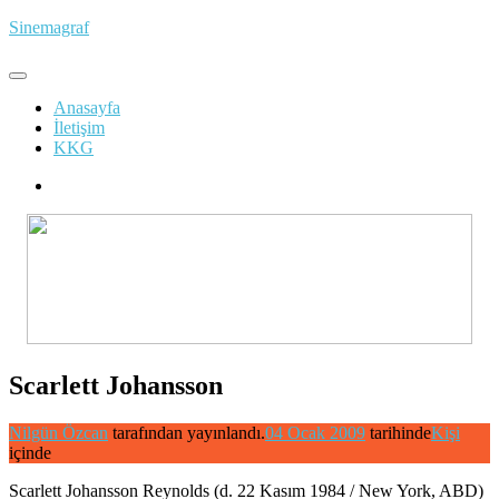
İçeriğe
Sinemagraf
atla
Anasayfa
İletişim
KKG
Scarlett Johansson
Nilgün Özcan
tarafından yayınlandı.
04 Ocak 2009
tarihinde
Kişi
içinde
Scarlett Johansson Reynolds (d. 22 Kasım 1984 / New York, ABD)