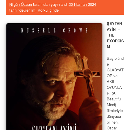
Nilgün Özcan
tarafından yayınlandı.
20 Haziran 2024
tarihinde
Gerilim
,
Korku
içinde
ŞEYTAN
AYİNİ –
THE
EXORCIS
M
Başrolünd
e
GLADYAT
ÖR ve
AKIL
OYUNLA
RI (A
Beautiful
Mind)
filmleriyle
dünyaca
bilinen,
Oscar