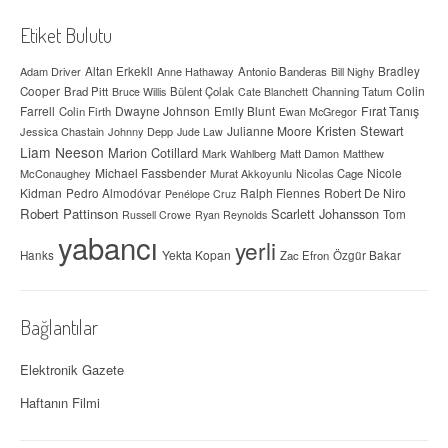
Etiket Bulutu
Adam Driver
Altan Erkekli
Anne Hathaway
Antonio Banderas
Bradley
Bill Nighy
Colin
Cooper
Brad Pitt
Bülent Çolak
Channing Tatum
Bruce Willis
Cate Blanchett
Farrell
Dwayne Johnson
Fırat Tanış
Colin Firth
Emily Blunt
Ewan McGregor
Kristen Stewart
Julianne Moore
Jessica Chastain
Johnny Depp
Jude Law
Liam Neeson
Marion Cotillard
Mark Wahlberg
Matt Damon
Matthew
Michael Fassbender
Nicole
McConaughey
Murat Akkoyunlu
Nicolas Cage
Kidman
Ralph Fiennes
Robert De Niro
Pedro Almodóvar
Penélope Cruz
Robert Pattinson
Scarlett Johansson
Tom
Russell Crowe
Ryan Reynolds
yabancı
yerli
Yekta Kopan
Hanks
Zac Efron
Özgür Bakar
Bağlantılar
Elektronik Gazete
Haftanın Filmi