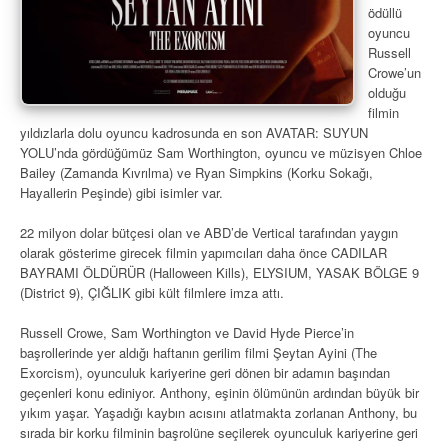
ödüllü
oyuncu
Russell
Crowe’un
olduğu
filmin
yıldızlarla dolu oyuncu kadrosunda en son AVATAR: SUYUN
YOLU’nda gördüğümüz Sam Worthington, oyuncu ve müzisyen Chloe
Bailey (Zamanda Kıvrılma) ve Ryan Simpkins (Korku Sokağı,
Hayallerin Peşinde) gibi isimler var.
22 milyon dolar bütçesi olan ve ABD’de Vertical tarafından yaygın
olarak gösterime girecek filmin yapımcıları daha önce CADILAR
BAYRAMI ÖLDÜRÜR (Halloween Kills), ELYSIUM, YASAK BÖLGE 9
(District 9), ÇIĞLIK gibi kült filmlere imza attı.
Russell Crowe, Sam Worthington ve David Hyde Pierce’in
başrollerinde yer aldığı haftanın gerilim filmi Şeytan Ayini (The
Exorcism), oyunculuk kariyerine geri dönen bir adamın başından
geçenleri konu ediniyor. Anthony, eşinin ölümünün ardından büyük bir
yıkım yaşar. Yaşadığı kaybın acısını atlatmakta zorlanan Anthony, bu
sırada bir korku filminin başrolüne seçilerek oyunculuk kariyerine geri