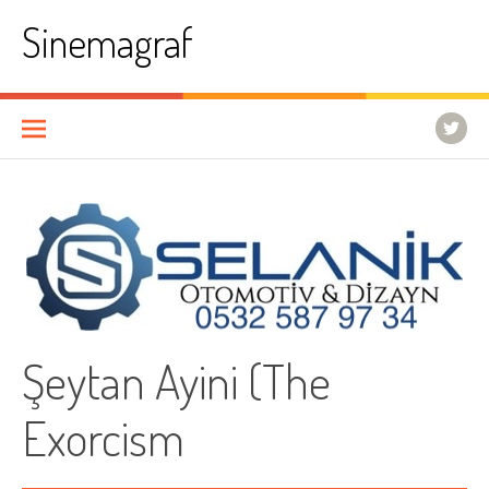
İçeriğe
Sinemagraf
atla
Şeytan Ayini (The
Exorcism