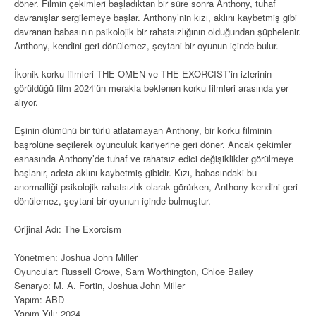
döner. Filmin çekimleri başladıktan bir süre sonra Anthony, tuhaf
davranışlar sergilemeye başlar. Anthony’nin kızı, aklını kaybetmiş gibi
davranan babasının psikolojik bir rahatsızlığının olduğundan şüphelenir.
Anthony, kendini geri dönülemez, şeytani bir oyunun içinde bulur.
İkonik korku filmleri THE OMEN ve THE EXORCIST’in izlerinin
görüldüğü film 2024’ün merakla beklenen korku filmleri arasında yer
alıyor.
Eşinin ölümünü bir türlü atlatamayan Anthony, bir korku filminin
başrolüne seçilerek oyunculuk kariyerine geri döner. Ancak çekimler
esnasında Anthony’de tuhaf ve rahatsız edici değişiklikler görülmeye
başlanır, adeta aklını kaybetmiş gibidir. Kızı, babasındaki bu
anormalliği psikolojik rahatsızlık olarak görürken, Anthony kendini geri
dönülemez, şeytani bir oyunun içinde bulmuştur.
Orijinal Adı: The Exorcism
Yönetmen: Joshua John Miller
Oyuncular: Russell Crowe, Sam Worthington, Chloe Bailey
Senaryo: M. A. Fortin, Joshua John Miller
Yapım: ABD
Yapım Yılı: 2024