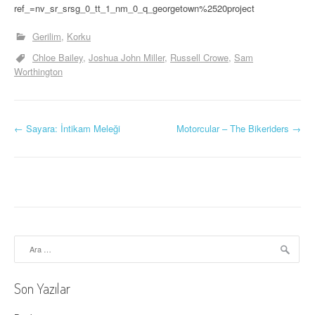
ref_=nv_sr_srsg_0_tt_1_nm_0_q_georgetown%2520project
Gerilim
Korku
Chloe Bailey
Joshua John Miller
Russell Crowe
Sam
Worthington
Y
←
Sayara: İntikam Meleği
Motorcular – The Bikeriders
→
a
z
ı
d
Arama:
o
l
Son Yazılar
a