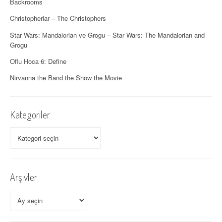
Backrooms
ş
Christopherlar – The Christophers
ı
Star Wars: Mandalorian ve Grogu – Star Wars: The Mandalorian and
Grogu
m
Oflu Hoca 6: Define
ı
Nirvanna the Band the Show the Movie
Kategoriler
Kategoriler
Arşivler
Arşivler