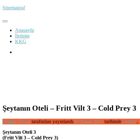
İçeriğe
Sinemagraf
atla
Anasayfa
İletişim
KKG
Şeytanın Oteli – Fritt Vilt 3 – Cold Prey 3
Nilgün Özcan
tarafından yayınlandı.
07 Nisan 2011
tarihinde
Gerilim
,
Şeytanın Oteli 3
(Fritt Vilt 3 – Cold Prey 3)