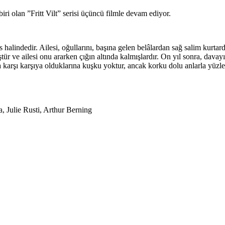
ri olan ”Fritt Vilt” serisi üçüncü filmle devam ediyor.
halindedir. Ailesi, oğullarını, başına gelen belâlardan sağ salim kurtardı
r ve ailesi onu ararken çığın altında kalmışlardır. On yıl sonra, davayı
la karşı karşıya olduklarına kuşku yoktur, ancak korku dolu anlarla yüzle
 Julie Rusti, Arthur Berning