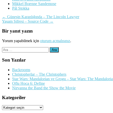
Mikkel Brænne Sandemose
Pål Stokka
Yazı
←
Güneşin Karanlığında – The Lincoln Lawyer
Yaşam Şifresi – Source Code
→
dolaşımı
Bir yanıt yazın
Yorum yapabilmek için
oturum açmalısınız
.
Arama:
Son Yazılar
Backrooms
Christopherlar – The Christophers
Star Wars: Mandalorian ve Grogu – Star Wars: The Mandalori
Oflu Hoca 6: Define
Nirvanna the Band the Show the Movie
Kategoriler
Kategoriler