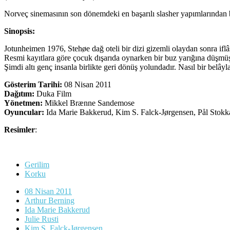
Norveç sinemasının son dönemdeki en başarılı slasher yapımlarından bi
Sinopsis:
Jotunheimen 1976, Stehøe dağ oteli bir dizi gizemli olaydan sonra iflâs 
Resmi kayıtlara göre çocuk dışarıda oynarken bir buz yarığına düşmüştü
Şimdi altı genç insanla birlikte geri dönüş yolundadır. Nasıl bir belây
Gösterim Tarihi:
08 Nisan 2011
Dağıtım:
Duka Film
Yönetmen:
Mikkel Brænne Sandemose
Oyuncular:
Ida Marie Bakkerud, Kim S. Falck-Jørgensen, Pål Stokka,
Resimler
:
Gerilim
Korku
08 Nisan 2011
Arthur Berning
Ida Marie Bakkerud
Julie Rusti
Kim S. Falck-Jørgensen