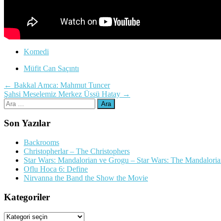
Komedi
Müfit Can Saçıntı
Yazı
←
Bakkal Amca: Mahmut Tuncer
Şahsi Meselemiz Merkez Üssü Hatay
→
dolaşımı
Arama:
Son Yazılar
Backrooms
Christopherlar – The Christophers
Star Wars: Mandalorian ve Grogu – Star Wars: The Mandalori
Oflu Hoca 6: Define
Nirvanna the Band the Show the Movie
Kategoriler
Kategoriler