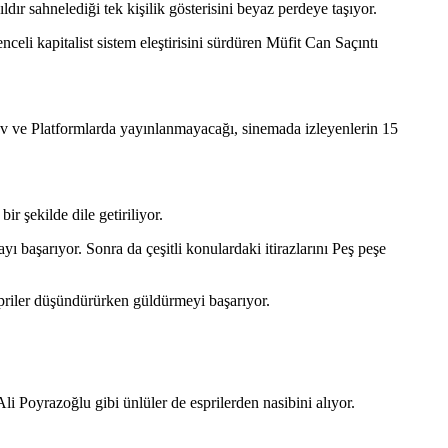
ır sahnelediği tek kişilik gösterisini beyaz perdeye taşıyor.
celi kapitalist sistem eleştirisini sürdüren Müfit Can Saçıntı
v ve Platformlarda yayınlanmayacağı, sinemada izleyenlerin 15
ir şekilde dile getiriliyor.
yı başarıyor. Sonra da çeşitli konulardaki itirazlarını Peş peşe
spriler düşündürürken güldürmeyi başarıyor.
 Poyrazoğlu gibi ünlüler de esprilerden nasibini alıyor.