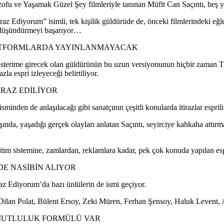
ofu ve Yaşamak Güzel Şey filmleriyle tanınan Müfit Can Saçıntı, beş yıld
az Ediyorum” isimli, tek kişilik güldürüde de, önceki filmlerindeki eğlen
düşündürmeyi başarıyor…
ATFORMLARDA YAYINLANMAYACAK
sterime girecek olan güldürünün bu uzun versiyonunun hiçbir zaman T
zla espri izleyeceği belirtiliyor.
İRAZ EDİLİYOR
minden de anlaşılacağı gibi sanatçının çeşitli konularda itirazlar esprili b
ında, yaşadığı gerçek olayları anlatan Saçıntı, seyirciye kahkaha attırma
ğitim sistemine, zamlardan, reklamlara kadar, pek çok konuda yapılan e
E NASİBİN ALIYOR
az Ediyorum’da bazı ünlülerin de ismi geçiyor.
ilan Polat, Bülent Ersoy, Zeki Müren, Ferhan Şensoy, Haluk Levent, Ali
MUTLULUK FORMÜLÜ VAR