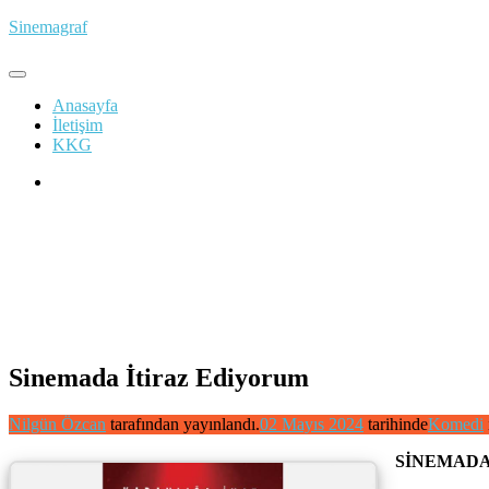
İçeriğe
Sinemagraf
atla
Anasayfa
İletişim
KKG
Sinemada İtiraz Ediyorum
Nilgün Özcan
tarafından yayınlandı.
02 Mayıs 2024
tarihinde
Komedi
SİNEMADA