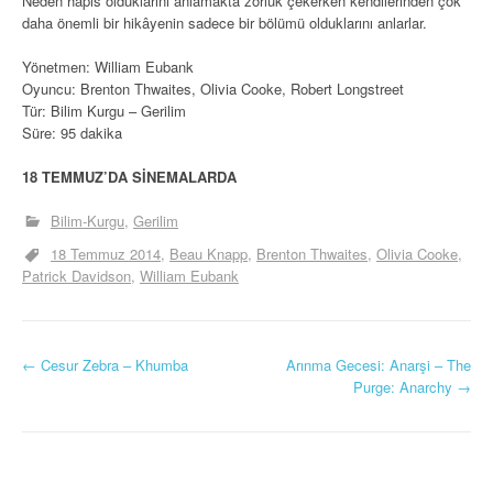
Neden hapis olduklarını anlamakta zorluk çekerken kendilerinden çok
daha önemli bir hikâyenin sadece bir bölümü olduklarını anlarlar.
Yönetmen: William Eubank
Oyuncu: Brenton Thwaites, Olivia Cooke, Robert Longstreet
Tür: Bilim Kurgu – Gerilim
Süre: 95 dakika
18 TEMMUZ’DA SİNEMALARDA
Bilim-Kurgu
Gerilim
18 Temmuz 2014
Beau Knapp
Brenton Thwaites
Olivia Cooke
Patrick Davidson
William Eubank
Y
←
Cesur Zebra – Khumba
Arınma Gecesi: Anarşi – The
Purge: Anarchy
→
a
z
ı