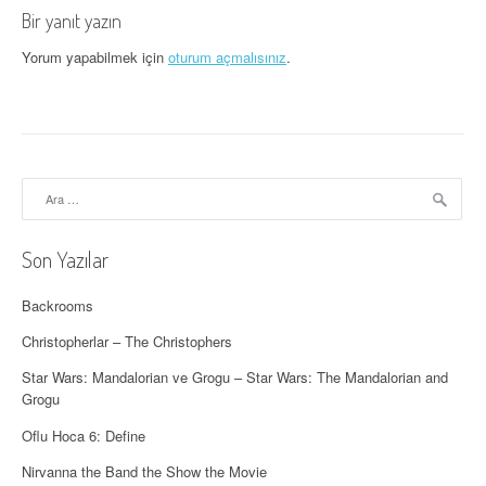
Bir yanıt yazın
d
Yorum yapabilmek için
oturum açmalısınız
.
o
l
a
ş
Arama:
ı
Son Yazılar
m
ı
Backrooms
Christopherlar – The Christophers
Star Wars: Mandalorian ve Grogu – Star Wars: The Mandalorian and
Grogu
Oflu Hoca 6: Define
Nirvanna the Band the Show the Movie