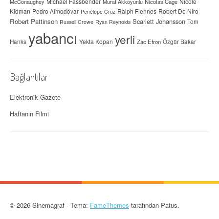
Michael Fassbender
Nicole
McConaughey
Murat Akkoyunlu
Nicolas Cage
Kidman
Ralph Fiennes
Robert De Niro
Pedro Almodóvar
Penélope Cruz
Robert Pattinson
Scarlett Johansson
Tom
Russell Crowe
Ryan Reynolds
yabancı
yerli
Yekta Kopan
Hanks
Zac Efron
Özgür Bakar
Bağlantılar
Elektronik Gazete
Haftanın Filmi
© 2026 Sinemagraf - Tema:
FameThemes
tarafından Patus.