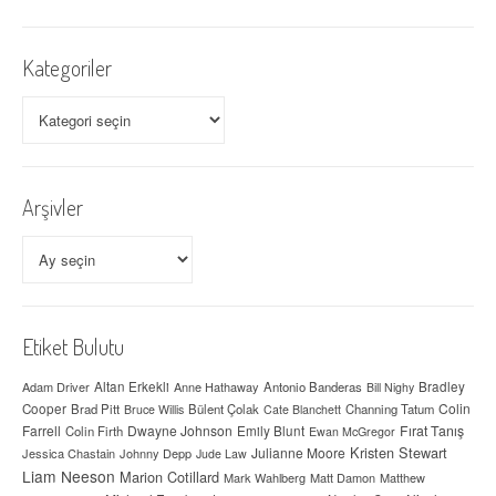
Kategoriler
Kategoriler
Arşivler
Arşivler
Etiket Bulutu
Adam Driver
Altan Erkekli
Anne Hathaway
Antonio Banderas
Bradley
Bill Nighy
Colin
Cooper
Brad Pitt
Bülent Çolak
Channing Tatum
Bruce Willis
Cate Blanchett
Farrell
Dwayne Johnson
Fırat Tanış
Colin Firth
Emily Blunt
Ewan McGregor
Kristen Stewart
Julianne Moore
Jessica Chastain
Johnny Depp
Jude Law
Liam Neeson
Marion Cotillard
Mark Wahlberg
Matt Damon
Matthew