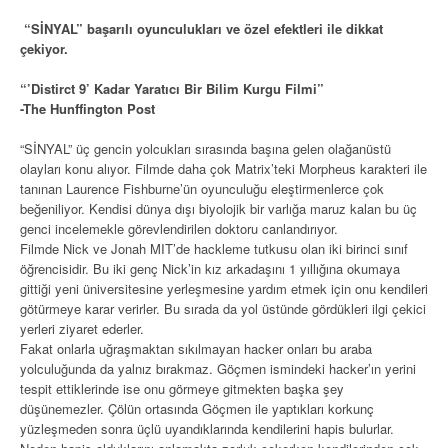
“SİNYAL” başarılı oyunculukları ve özel efektleri ile dikkat
çekiyor.
“’Distirct 9’ Kadar Yaratıcı Bir Bilim Kurgu Filmi”
-The Hunffington Post
“SİNYAL” üç gencin yolcukları sırasında başına gelen olağanüstü
olayları konu alıyor. Filmde daha çok Matrix’teki Morpheus karakteri ile
tanınan Laurence Fishburne’ün oyunculuğu eleştirmenlerce çok
beğeniliyor. Kendisi dünya dışı biyolojik bir varlığa maruz kalan bu üç
genci incelemekle görevlendirilen doktoru canlandırıyor.
Filmde Nick ve Jonah MIT’de hackleme tutkusu olan iki birinci sınıf
öğrencisidir. Bu iki genç Nick’in kız arkadaşını 1 yıllığına okumaya
gittiği yeni üniversitesine yerleşmesine yardım etmek için onu kendileri
götürmeye karar verirler. Bu sırada da yol üstünde gördükleri ilgi çekici
yerleri ziyaret ederler.
Fakat onlarla uğraşmaktan sıkılmayan hacker onları bu araba
yolculuğunda da yalnız bırakmaz. Göçmen ismindeki hacker’ın yerini
tespit ettiklerinde ise onu görmeye gitmekten başka şey
düşünemezler. Çölün ortasında Göçmen ile yaptıkları korkunç
yüzleşmeden sonra üçlü uyandıklarında kendilerini hapis bulurlar.