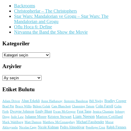
Backrooms
Christopherlar – The Christophers
Star Wars: Mandalorian ve Grogu – Star Wars: The
Mandalorian and Grogu
Oflu Hoca 6: Define
Nirvanna the Band the Show the Movie
Kategoriler
Kategoriler
Arşivler
Arşivler
Etiket Bulutu
Adam Driver
Altan Erkekli
Anne Hathaway
Antonio Banderas
Bradley Cooper
Bill Nighy
Colin Farrell
Brad Pitt
Bülent Çolak
Channing Tatum
Colin
Bruce Willis
Cate Blanchett
Dwayne Johnson
Fırat Tanış
Firth
Emily Blunt
Jessica Chastain
Johnny
Ewan McGregor
Liam Neeson
Julianne Moore
Kristen Stewart
Marion Cotillard
Depp
Jude Law
Michael Fassbender
Mark Wahlberg
Matt Damon
Matthew McConaughey
Murat
Nicole Kidman
Ralph Fiennes
Akkoyunlu
Nicolas Cage
Pedro Almodóvar
Penélope Cruz