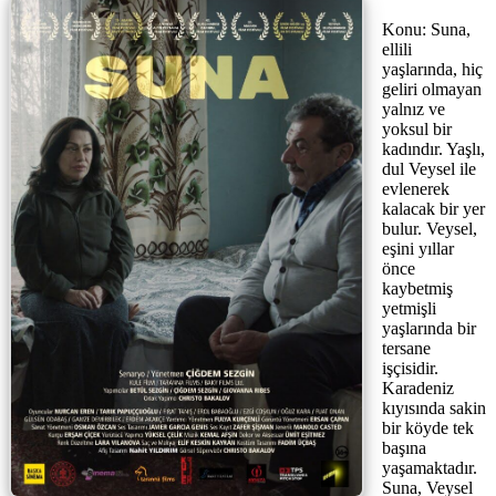
Konu: Suna,
ellili
yaşlarında, hiç
geliri olmayan
yalnız ve
yoksul bir
kadındır. Yaşlı,
dul Veysel ile
evlenerek
kalacak bir yer
bulur. Veysel,
eşini yıllar
önce
kaybetmiş
yetmişli
yaşlarında bir
tersane
işçisidir.
Karadeniz
kıyısında sakin
bir köyde tek
başına
yaşamaktadır.
Suna, Veysel