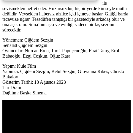
ile
sevişmekten nefret eder. Huzursuzdur, hiçbir yerde kimseyle mutlu
değildir. Veyselden habersiz gizlice içki içmeye başlar. Gittiği barda
tecavüze uğrar. Tesadüfen tanıştığı bir gazeteciyle arkadaş olur ve
ona aşık olur. Suna’nın aşkı ve evliliği sadece bir kış sezonu
sürecektir.
Yönetmen: Çiğdem Sezgin
Senarist Çiğdem Sezgin
Oyuncular: Nurcan Eren, Tarık Papuçcuoğlu, Fırat Tanış, Erol
Babaoğlu, Ezgi Coşkun, Oğuz Kara,
Yapım: Kule Film
Yapımcı: Çiğdem Sezgin, Betül Sezgin, Giovanna Ribes, Christo
Bakalov
Gösterim Tarihi: 18 Ağustos 2023
Tür Dram
Dağıtım: Başka Sinema