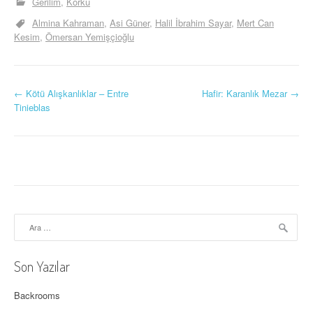
Gerilim
Korku
Almina Kahraman
Asi Güner
Halil İbrahim Sayar
Mert Can
Kesim
Ömersan Yemişçioğlu
Y
←
Kötü Alışkanlıklar – Entre
Hafir: Karanlık Mezar
→
Tinieblas
a
z
ı
d
o
Arama:
l
Son Yazılar
a
ş
Backrooms