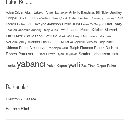
Etiket Bulutu
Adam Driver
Altan Erkekli
Anne Hathaway
Antonio Banderas
Bradley
Bill Nighy
Colin
Cooper
Brad Pitt
Bülent Çolak
Channing Tatum
Bruce Willis
Cate Blanchett
Farrell
Dwayne Johnson
Fırat Tanış
Colin Firth
Emily Blunt
Ewan McGregor
Kristen Stewart
Julianne Moore
Jessica Chastain
Johnny Depp
Jude Law
Liam Neeson
Marion Cotillard
Mark Wahlberg
Matt Damon
Matthew
Michael Fassbender
Nicole
McConaughey
Murat Akkoyunlu
Nicolas Cage
Kidman
Ralph Fiennes
Robert De Niro
Pedro Almodóvar
Penélope Cruz
Robert Pattinson
Scarlett Johansson
Tom
Russell Crowe
Ryan Reynolds
yabancı
yerli
Yekta Kopan
Hanks
Zac Efron
Özgür Bakar
Bağlantılar
Elektronik Gazete
Haftanın Filmi