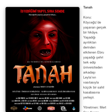
Tanah
Konu:
Köyceğiz’de
yaşanan gerçek
bir hikâye.
Yaşadığı
ayrılıktan
derinden
etkilenen Ebru
yaşadığı şehri
terk edip
üniversiteden
arkadaşı
Leyla’nın
vasıtasıyla
küçük bir sahil
kasabasına
yerleşir.
Yönetmen: Mert