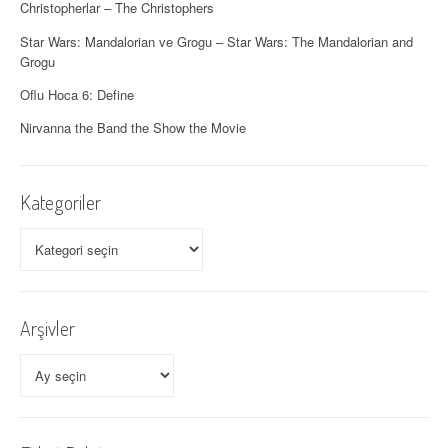
ı
Christopherlar – The Christophers
Star Wars: Mandalorian ve Grogu – Star Wars: The Mandalorian and
m
Grogu
ı
Oflu Hoca 6: Define
Nirvanna the Band the Show the Movie
Kategoriler
Kategoriler
Arşivler
Arşivler