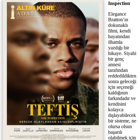
Inspection
Elegance
Bratton’ın
dokunaklı
filmi, kendi
hayatından
ilhamla
yazdığı bir
hikaye. Siyahi
bir genç
annesi
tarafından
reddedildikten
sonra geleceği
için seçeneği
kaldığının
farkındadır ve
kendisini
kolayca
dışlayabilecek
bir sisteme, ne
olursa olsun
başarılı
olabilmek için