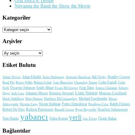
Oflu Hoca 6: Define
Nirvanna the Band the Show the Movie
Kategoriler
Kategoriler
Arşivler
Arşivler
Etiket Bulutu
Adam Driver
Altan Erkekli
Anne Hathaway
Antonio Banderas
Bradley Cooper
Bill Nighy
Colin Farrell
Brad Pitt
Bülent Çolak
Channing Tatum
Colin
Bruce Willis
Cate Blanchett
Dwayne Johnson
Fırat Tanış
Firth
Emily Blunt
Jessica Chastain
Johnny
Ewan McGregor
Liam Neeson
Julianne Moore
Kristen Stewart
Marion Cotillard
Depp
Jude Law
Michael Fassbender
Mark Wahlberg
Matt Damon
Matthew McConaughey
Murat
Nicole Kidman
Ralph Fiennes
Akkoyunlu
Nicolas Cage
Pedro Almodóvar
Penélope Cruz
Robert Pattinson
Scarlett Johansson
Robert De Niro
Russell Crowe
Ryan Reynolds
yabancı
yerli
Yekta Kopan
Tom Hanks
Zac Efron
Özgür Bakar
Bağlantılar