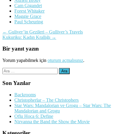
Adrien Brody
Cam Gigandet
Forest Whitaker
Maggie Grace
Paul Scheuring
Yazı
←
Guliver’in Gezileri – Gulliver’s Travels
Kukuriku: Kadın Krallığı
→
dolaşımı
Bir yanıt yazın
Yorum yapabilmek için
oturum açmalısınız
.
Arama:
Son Yazılar
Backrooms
Christopherlar – The Christophers
Star Wars: Mandalorian ve Grogu – Star Wars: The
Mandalorian and Grogu
Oflu Hoca 6: Define
Nirvanna the Band the Show the Movie
Kategoriler