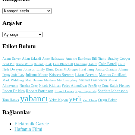
Kategoriler
Arşivler
Arşivler
Etiket Bulutu
Adam Driver
Altan Erkekli
Anne Hathaway
Antonio Banderas
Bradley Cooper
Bill Nighy
Colin Farrell
Brad Pitt
Bülent Çolak
Channing Tatum
Colin
Bruce Willis
Cate Blanchett
Dwayne Johnson
Fırat Tanış
Firth
Emily Blunt
Jessica Chastain
Johnny
Ewan McGregor
Liam Neeson
Julianne Moore
Kristen Stewart
Marion Cotillard
Depp
Jude Law
Michael Fassbender
Mark Wahlberg
Matt Damon
Matthew McConaughey
Murat
Nicole Kidman
Ralph Fiennes
Akkoyunlu
Nicolas Cage
Pedro Almodóvar
Penélope Cruz
Robert Pattinson
Scarlett Johansson
Robert De Niro
Russell Crowe
Ryan Reynolds
yabancı
yerli
Yekta Kopan
Tom Hanks
Zac Efron
Özgür Bakar
Bağlantılar
Elektronik Gazete
Haftanın Filmi