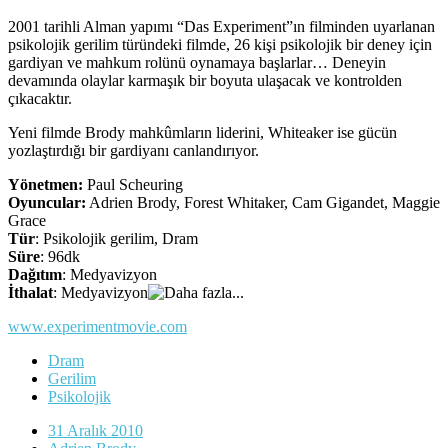
2001 tarihli Alman yapımı “Das Experiment”ın filminden uyarlanan
psikolojik gerilim türündeki filmde, 26 kişi psikolojik bir deney için
gardiyan ve mahkum rolünü oynamaya başlarlar… Deneyin
devamında olaylar karmaşık bir boyuta ulaşacak ve kontrolden
çıkacaktır.
Yeni filmde Brody mahkûmların liderini, Whiteaker ise gücün
yozlaştırdığı bir gardiyanı canlandırıyor.
Yönetmen:
Paul Scheuring
Oyuncular:
Adrien Brody, Forest Whitaker, Cam Gigandet, Maggie
Grace
Tür
: Psikolojik gerilim, Dram
Süre
: 96dk
Dağıtım
: Medyavizyon
İthalat
: Medyavizyon
www.experimentmovie.com
Dram
Gerilim
Psikolojik
31 Aralık 2010