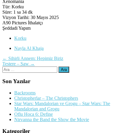
Xenomania
Tür: Korku
Süre: 1 sa 34 dk
Vizyon Tarihi: 30 Mayıs 2025
A90 Pictures İthalatçı
Şeddadi Yapım
Korku
Nayla Al Khaja
Yazı
←
Sihirli Annem: Hepimiz Biriz
Testere – Saw
→
dolaşımı
Arama:
Son Yazılar
Backrooms
Christopherlar – The Christophers
Star Wars: Mandalorian ve Grogu – Star Wars: The
Mandalorian and Grogu
Oflu Hoca 6: Define
Nirvanna the Band the Show the Movie
Kategoriler