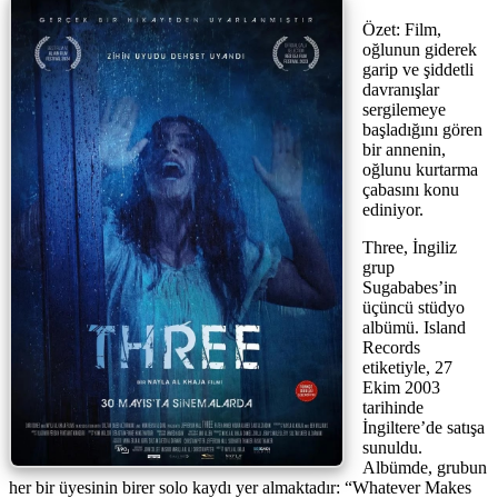
Özet: Film,
oğlunun giderek
garip ve şiddetli
davranışlar
sergilemeye
başladığını gören
bir annenin,
oğlunu kurtarma
çabasını konu
ediniyor.
Three, İngiliz
grup
Sugababes’in
üçüncü stüdyo
albümü. Island
Records
etiketiyle, 27
Ekim 2003
tarihinde
İngiltere’de satışa
sunuldu.
Albümde, grubun
her bir üyesinin birer solo kaydı yer almaktadır: “Whatever Makes