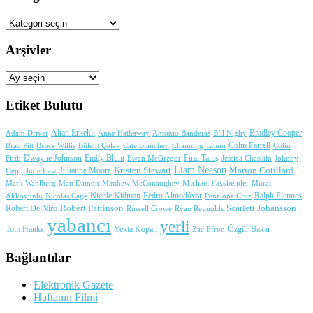
Kategoriler
Arşivler
Arşivler
Etiket Bulutu
Adam Driver
Altan Erkekli
Anne Hathaway
Antonio Banderas
Bradley Cooper
Bill Nighy
Colin Farrell
Brad Pitt
Bülent Çolak
Channing Tatum
Colin
Bruce Willis
Cate Blanchett
Dwayne Johnson
Fırat Tanış
Firth
Emily Blunt
Jessica Chastain
Johnny
Ewan McGregor
Liam Neeson
Julianne Moore
Kristen Stewart
Marion Cotillard
Depp
Jude Law
Michael Fassbender
Mark Wahlberg
Matt Damon
Matthew McConaughey
Murat
Nicole Kidman
Ralph Fiennes
Akkoyunlu
Nicolas Cage
Pedro Almodóvar
Penélope Cruz
Robert Pattinson
Scarlett Johansson
Robert De Niro
Russell Crowe
Ryan Reynolds
yabancı
yerli
Yekta Kopan
Tom Hanks
Zac Efron
Özgür Bakar
Bağlantılar
Elektronik Gazete
Haftanın Filmi