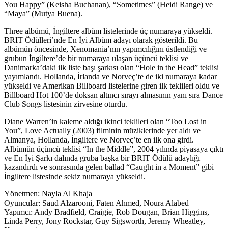
You Happy” (Keisha Buchanan), “Sometimes” (Heidi Range) ve
“Maya” (Mutya Buena).
Three albümü, İngiltere albüm listelerinde üç numaraya yükseldi.
BRIT Ödülleri’nde En İyi Albüm adayı olarak gösterildi. Bu
albümün öncesinde, Xenomania’nın yapımcılığını üstlendiği ve
grubun İngiltere’de bir numaraya ulaşan üçüncü teklisi ve
Danimarka’daki ilk liste başı şarkısı olan “Hole in the Head” teklisi
yayımlandı. Hollanda, İrlanda ve Norveç’te de iki numaraya kadar
yükseldi ve Amerikan Billboard listelerine giren ilk teklileri oldu ve
Billboard Hot 100’de doksan altıncı sırayı almasının yanı sıra Dance
Club Songs listesinin zirvesine oturdu.
Diane Warren’in kaleme aldığı ikinci teklileri olan “Too Lost in
You”, Love Actually (2003) filminin müziklerinde yer aldı ve
Almanya, Hollanda, İngiltere ve Norveç’te en ilk ona girdi.
Albümün üçüncü teklisi “In the Middle”, 2004 yılında piyasaya çıktı
ve En İyi Şarkı dalında gruba başka bir BRIT Ödülü adaylığı
kazandırdı ve sonrasında gelen ballad “Caught in a Moment” gibi
İngiltere listesinde sekiz numaraya yükseldi.
Yönetmen: Nayla Al Khaja
Oyuncular: Saud Alzarooni, Faten Ahmed, Noura Alabed
Yapımcı: Andy Bradfield, Craigie, Rob Dougan, Brian Higgins,
Linda Perry, Jony Rockstar, Guy Sigsworth, Jeremy Wheatley,