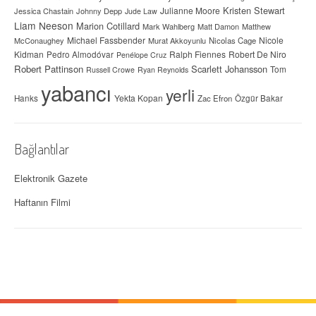
Kristen Stewart
Julianne Moore
Jessica Chastain
Johnny Depp
Jude Law
Liam Neeson
Marion Cotillard
Mark Wahlberg
Matt Damon
Matthew
Michael Fassbender
Nicole
McConaughey
Murat Akkoyunlu
Nicolas Cage
Kidman
Ralph Fiennes
Robert De Niro
Pedro Almodóvar
Penélope Cruz
Robert Pattinson
Scarlett Johansson
Tom
Russell Crowe
Ryan Reynolds
yabancı
yerli
Yekta Kopan
Hanks
Zac Efron
Özgür Bakar
Bağlantılar
Elektronik Gazete
Haftanın Filmi