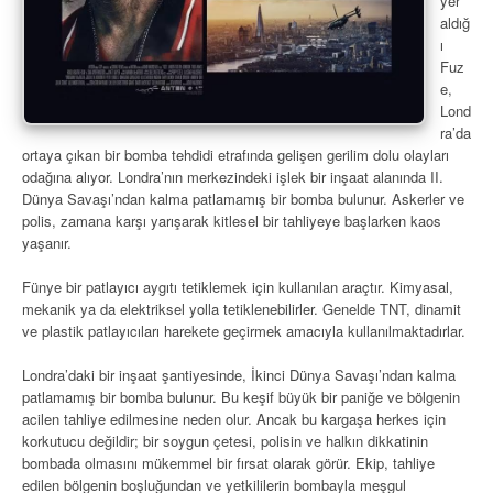
yer
aldığ
ı
Fuz
e,
Lond
ra’da
ortaya çıkan bir bomba tehdidi etrafında gelişen gerilim dolu olayları
odağına alıyor. Londra’nın merkezindeki işlek bir inşaat alanında II.
Dünya Savaşı’ndan kalma patlamamış bir bomba bulunur. Askerler ve
polis, zamana karşı yarışarak kitlesel bir tahliyeye başlarken kaos
yaşanır.
Fünye bir patlayıcı aygıtı tetiklemek için kullanılan araçtır. Kimyasal,
mekanik ya da elektriksel yolla tetiklenebilirler. Genelde TNT, dinamit
ve plastik patlayıcıları harekete geçirmek amacıyla kullanılmaktadırlar.
Londra’daki bir inşaat şantiyesinde, İkinci Dünya Savaşı’ndan kalma
patlamamış bir bomba bulunur. Bu keşif büyük bir paniğe ve bölgenin
acilen tahliye edilmesine neden olur. Ancak bu kargaşa herkes için
korkutucu değildir; bir soygun çetesi, polisin ve halkın dikkatinin
bombada olmasını mükemmel bir fırsat olarak görür. Ekip, tahliye
edilen bölgenin boşluğundan ve yetkililerin bombayla meşgul