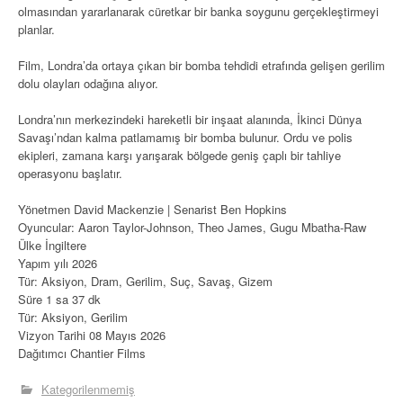
olmasından yararlanarak cüretkar bir banka soygunu gerçekleştirmeyi
planlar.
Film, Londra’da ortaya çıkan bir bomba tehdidi etrafında gelişen gerilim
dolu olayları odağına alıyor.
Londra’nın merkezindeki hareketli bir inşaat alanında, İkinci Dünya
Savaşı’ndan kalma patlamamış bir bomba bulunur. Ordu ve polis
ekipleri, zamana karşı yarışarak bölgede geniş çaplı bir tahliye
operasyonu başlatır.
Yönetmen David Mackenzie | Senarist Ben Hopkins
Oyuncular: Aaron Taylor-Johnson, Theo James, Gugu Mbatha-Raw
Ülke İngiltere
Yapım yılı 2026
Tür: Aksiyon, Dram, Gerilim, Suç, Savaş, Gizem
Süre 1 sa 37 dk
Tür: Aksiyon, Gerilim
Vizyon Tarihi 08 Mayıs 2026
Dağıtımcı Chantier Films
Kategorilenmemiş