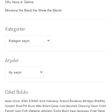
Oflu Hoca 6: Define
ı
Nirvanna the Band the Show the Movie
Kategoriler
Kategoriler
Arşivler
Arşivler
Etiket Bulutu
Adam Driver
Altan Erkekli
Anne Hathaway
Antonio Banderas
Bradley
Bill Nighy
Colin
Cooper
Brad Pitt
Bülent Çolak
Channing Tatum
Bruce Willis
Cate Blanchett
Farrell
Dwayne Johnson
Fırat Tanış
Colin Firth
Emily Blunt
Ewan McGregor