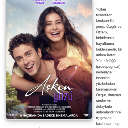
Yolları
tesadüfen
kesişen iki
genç, Özgür ve
Özlem,
birbirlerinin
hayatlarına
beklenmedik bir
anlam katar.
Yüz körlüğü
(prosopagnozi)
nedeniyle
insanları
yüzlerinden
tanıyamayan
Özgür, dünyayı
sesler ve
detaylarla
anlamlandırırke
n; çevresi
tarafından hep