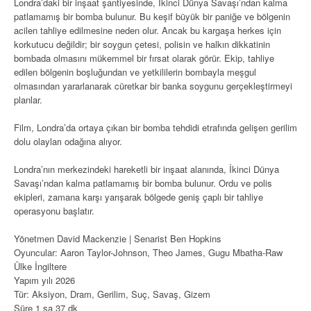
Londra’daki bir inşaat şantiyesinde, İkinci Dünya Savaşı’ndan kalma
patlamamış bir bomba bulunur. Bu keşif büyük bir paniğe ve bölgenin
acilen tahliye edilmesine neden olur. Ancak bu kargaşa herkes için
korkutucu değildir; bir soygun çetesi, polisin ve halkın dikkatinin
bombada olmasını mükemmel bir fırsat olarak görür. Ekip, tahliye
edilen bölgenin boşluğundan ve yetkililerin bombayla meşgul
olmasından yararlanarak cüretkar bir banka soygunu gerçekleştirmeyi
planlar.
Film, Londra’da ortaya çıkan bir bomba tehdidi etrafında gelişen gerilim
dolu olayları odağına alıyor.
Londra’nın merkezindeki hareketli bir inşaat alanında, İkinci Dünya
Savaşı’ndan kalma patlamamış bir bomba bulunur. Ordu ve polis
ekipleri, zamana karşı yarışarak bölgede geniş çaplı bir tahliye
operasyonu başlatır.
Yönetmen David Mackenzie | Senarist Ben Hopkins
Oyuncular: Aaron Taylor-Johnson, Theo James, Gugu Mbatha-Raw
Ülke İngiltere
Yapım yılı 2026
Tür: Aksiyon, Dram, Gerilim, Suç, Savaş, Gizem
Süre 1 sa 37 dk