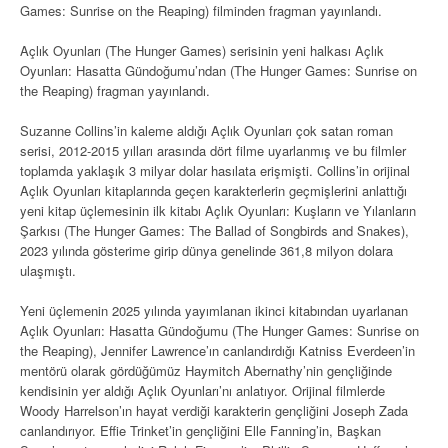
Games: Sunrise on the Reaping) filminden fragman yayınlandı.
Açlık Oyunları (The Hunger Games) serisinin yeni halkası Açlık
Oyunları: Hasatta Gündoğumu’ndan (The Hunger Games: Sunrise on
the Reaping) fragman yayınlandı.
Suzanne Collins’in kaleme aldığı Açlık Oyunları çok satan roman
serisi, 2012-2015 yılları arasında dört filme uyarlanmış ve bu filmler
toplamda yaklaşık 3 milyar dolar hasılata erişmişti. Collins’in orijinal
Açlık Oyunları kitaplarında geçen karakterlerin geçmişlerini anlattığı
yeni kitap üçlemesinin ilk kitabı Açlık Oyunları: Kuşların ve Yılanların
Şarkısı (The Hunger Games: The Ballad of Songbirds and Snakes),
2023 yılında gösterime girip dünya genelinde 361,8 milyon dolara
ulaşmıştı.
Yeni üçlemenin 2025 yılında yayımlanan ikinci kitabından uyarlanan
Açlık Oyunları: Hasatta Gündoğumu (The Hunger Games: Sunrise on
the Reaping), Jennifer Lawrence’ın canlandırdığı Katniss Everdeen’in
mentörü olarak gördüğümüz Haymitch Abernathy’nin gençliğinde
kendisinin yer aldığı Açlık Oyunları’nı anlatıyor. Orijinal filmlerde
Woody Harrelson’ın hayat verdiği karakterin gençliğini Joseph Zada
canlandırıyor. Effie Trinket’in gençliğini Elle Fanning’in, Başkan