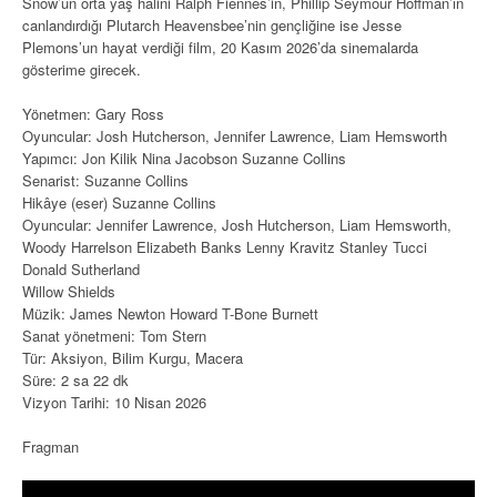
Snow’un orta yaş halini Ralph Fiennes’in, Phillip Seymour Hoffman’ın
canlandırdığı Plutarch Heavensbee’nin gençliğine ise Jesse
Plemons’un hayat verdiği film, 20 Kasım 2026’da sinemalarda
gösterime girecek.
Yönetmen: Gary Ross
Oyuncular: Josh Hutcherson, Jennifer Lawrence, Liam Hemsworth
Yapımcı: Jon Kilik Nina Jacobson Suzanne Collins
Senarist: Suzanne Collins
Hikâye (eser) Suzanne Collins
Oyuncular: Jennifer Lawrence, Josh Hutcherson, Liam Hemsworth,
Woody Harrelson Elizabeth Banks Lenny Kravitz Stanley Tucci
Donald Sutherland
Willow Shields
Müzik: James Newton Howard T-Bone Burnett
Sanat yönetmeni: Tom Stern
Tür: Aksiyon, Bilim Kurgu, Macera
Süre: 2 sa 22 dk
Vizyon Tarihi: 10 Nisan 2026
Fragman