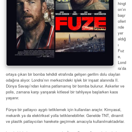
hingt
on’ın
başr
olleri
nde
yer
aldığ
ı
Fuz
e,
Lond
ra’da
ortaya çıkan bir bomba tehdidi etrafında gelişen gerilim dolu olayları
odağına alıyor. Londra’nın merkezindeki işlek bir inşaat alanında II.
Dünya Savaşı’ndan kalma patlamamış bir bomba bulunur. Askerler ve
polis, zamana karşı yarışarak kitlesel bir tahliyeye başlarken kaos
yaşanır.
Fünye bir patlayıcı aygıtı tetiklemek için kullanılan araçtır. Kimyasal,
mekanik ya da elektriksel yolla tetiklenebilirler. Genelde TNT, dinamit
ve plastik patlayıcıları harekete geçirmek amacıyla kullanılmaktadırlar.