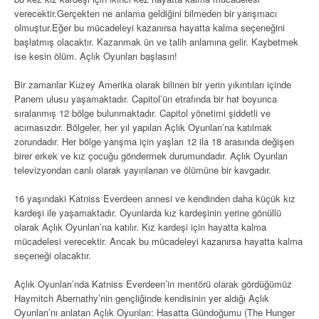
verecektir.Gerçekten ne anlama geldiğini bilmeden bir yarışmacı
olmuştur.Eğer bu mücadeleyi kazanırsa hayatta kalma seçeneğini
başlatmış olacaktır. Kazanmak ün ve talih anlamına gelir. Kaybetmek
ise kesin ölüm. Açlık Oyunları başlasın!
Bir zamanlar Kuzey Amerika olarak bilinen bir yerin yıkıntıları içinde
Panem ulusu yaşamaktadır. Capitol’ün etrafında bir hat boyunca
sıralanmış 12 bölge bulunmaktadır. Capitol yönetimi şiddetli ve
acımasızdır. Bölgeler, her yıl yapılan Açlık Oyunları’na katılmak
zorundadır. Her bölge yarışma için yaşları 12 ila 18 arasında değişen
birer erkek ve kız çocuğu göndermek durumundadır. Açlık Oyunları
televizyondan canlı olarak yayınlanan ve ölümüne bir kavgadır.
16 yaşındaki Katniss Everdeen annesi ve kendinden daha küçük kız
kardeşi ile yaşamaktadır. Oyunlarda kız kardeşinin yerine gönüllü
olarak Açlık Oyunları’na katılır. Kız kardeşi için hayatta kalma
mücadelesi verecektir. Ancak bu mücadeleyi kazanırsa hayatta kalma
seçeneği olacaktır.
Açlık Oyunları’nda Katniss Everdeen’in mentörü olarak gördüğümüz
Haymitch Abernathy’nin gençliğinde kendisinin yer aldığı Açlık
Oyunları’nı anlatan Açlık Oyunları: Hasatta Gündoğumu (The Hunger