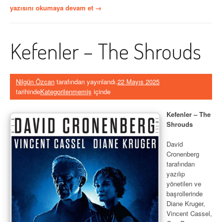
“Aşkın
yazısını okumaya devam et
→
Yüzü”
Kefenler – The Shrouds
Nilgün Özcan
tarafından yayınlandı.
22 Mayıs 2025
tarihinde
Kategorilenmemiş
içinde
Kefenler – The
Shrouds
David
Cronenberg
tarafından
yazılıp
yönetilen ve
başrollerinde
Diane Kruger,
Vincent Cassel,