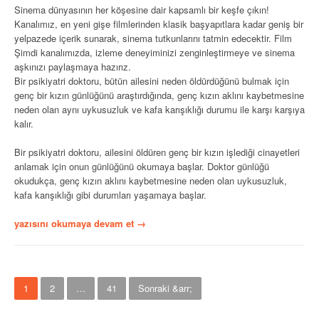
Sinema dünyasının her köşesine dair kapsamlı bir keşfe çıkın!
Kanalımız, en yeni gişe filmlerinden klasik başyapıtlara kadar geniş bir
yelpazede içerik sunarak, sinema tutkunlarını tatmin edecektir. Film
Şimdi kanalımızda, izleme deneyiminizi zenginleştirmeye ve sinema
aşkınızı paylaşmaya hazırız.
Bir psikiyatri doktoru, bütün ailesini neden öldürdüğünü bulmak için
genç bir kızın günlüğünü araştırdığında, genç kızın aklını kaybetmesine
neden olan aynı uykusuzluk ve kafa karışıklığı durumu ile karşı karşıya
kalır.
Bir psikiyatri doktoru, ailesini öldüren genç bir kızın işlediği cinayetleri
anlamak için onun günlüğünü okumaya başlar. Doktor günlüğü
okudukça, genç kızın aklını kaybetmesine neden olan uykusuzluk,
kafa karışıklığı gibi durumları yaşamaya başlar.
“Karabasan
yazısını okumaya devam et
→
–
Wake
Up”
Y
1
2
…
41
Sonraki &arr;
a