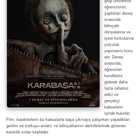
grup üniversite
öğrencisinin,
yaptıkları deney
sırasında
bilinçaltı
dünyalarına ve
içsel korkularına
yolculuk
yapmasını konu
alır. Deney
sırasında,
öğrenciler
kendilerini
giderek daha
fazla rahatsız
edici ve
gerçekçi
kabusların
içinde bulurlar.
Film, karakterlerin bu kabuslarla başa çıkmaya çalışırken yaşadıkları
gerilim ve korkuyu anlatır, ve bilinçaltlarının derinliklerinde gizlenen
karanlık sırları keşfeder.