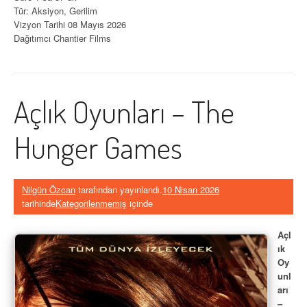
Tür: Aksiyon, Gerilim
Vizyon Tarihi 08 Mayıs 2026
Dağıtımcı Chantier Films
Açlık Oyunları – The
Hunger Games
Nilgün Özcan
tarafından yayınlandı.
10 Nisan 2026
tarihinde
Kategorilenmemiş
içinde
Açl
ık
Oy
unl
arı
–