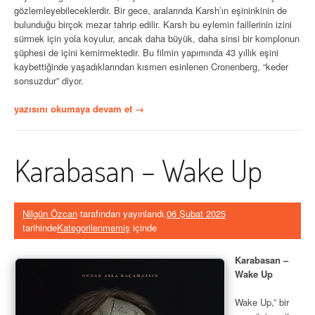
gözlemleyebileceklerdir. Bir gece, aralarında Karsh’ın eşininkinin de
bulunduğu birçok mezar tahrip edilir. Karsh bu eylemin faillerinin izini
sürmek için yola koyulur, ancak daha büyük, daha sinsi bir komplonun
şüphesi de içini kemirmektedir. Bu filmin yapımında 43 yıllık eşini
kaybettiğinde yaşadıklarından kısmen esinlenen Cronenberg, “keder
sonsuzdur” diyor.
“Kefenler
yazısını okumaya devam et
→
–
The
Shrouds”
Karabasan – Wake Up
Nilgün Özcan
tarafından yayınlandı.
06 Şubat 2025
tarihinde
Kategorilenmemiş
içinde
Karabasan –
Wake Up
Wake Up,” bir