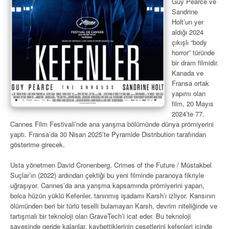
Guy Pearce ve
Sandrine
Holt’un yer
aldığı 2024
çıkışlı “body
horror” türünde
bir dram filmidir.
Kanada ve
Fransa ortak
yapımı olan
film, 20 Mayıs
2024’te 77.
Cannes Film Festivali’nde ana yarışma bölümünde dünya prömiyerini
yaptı. Fransa’da 30 Nisan 2025’te Pyramide Distribution tarafından
gösterime girecek.
Usta yönetmen David Cronenberg, Crimes of the Future / Müstakbel
Suçlar’ın (2022) ardından çektiği bu yeni filminde paranoya fikriyle
uğraşıyor. Cannes’da ana yarışma kapsamında prömiyerini yapan,
bolca hüzün yüklü Kefenler, tanınmış işadamı Karsh’ı izliyor. Karısının
ölümünden beri bir türlü teselli bulamayan Karsh, devrim niteliğinde ve
tartışmalı bir teknoloji olan GraveTech’i icat eder. Bu teknoloji
sayesinde geride kalanlar, kaybettiklerinin cesetlerini kefenleri içinde