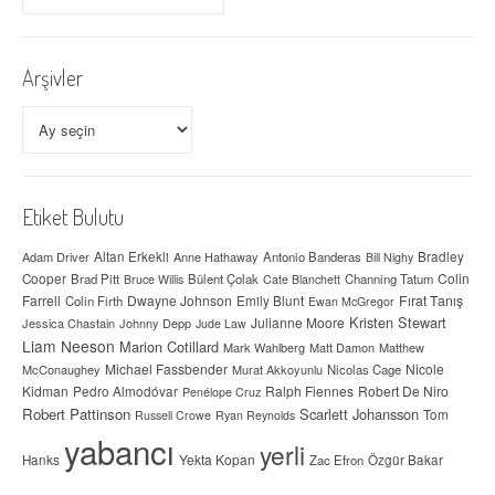
Arşivler
Arşivler
Etiket Bulutu
Adam Driver
Altan Erkekli
Anne Hathaway
Antonio Banderas
Bradley
Bill Nighy
Colin
Cooper
Brad Pitt
Bülent Çolak
Channing Tatum
Bruce Willis
Cate Blanchett
Farrell
Dwayne Johnson
Fırat Tanış
Colin Firth
Emily Blunt
Ewan McGregor
Kristen Stewart
Julianne Moore
Jessica Chastain
Johnny Depp
Jude Law
Liam Neeson
Marion Cotillard
Mark Wahlberg
Matt Damon
Matthew
Michael Fassbender
Nicole
McConaughey
Murat Akkoyunlu
Nicolas Cage
Kidman
Ralph Fiennes
Robert De Niro
Pedro Almodóvar
Penélope Cruz
Robert Pattinson
Scarlett Johansson
Tom
Russell Crowe
Ryan Reynolds
yabancı
yerli
Yekta Kopan
Hanks
Zac Efron
Özgür Bakar