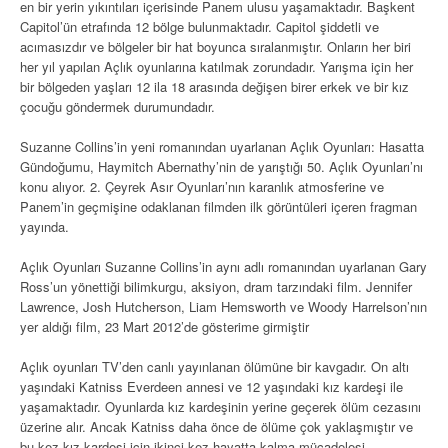
en bir yerin yıkıntıları içerisinde Panem ulusu yaşamaktadır. Başkent
Capitol’ün etrafında 12 bölge bulunmaktadır. Capitol şiddetli ve
acımasızdır ve bölgeler bir hat boyunca sıralanmıştır. Onların her biri
her yıl yapılan Açlık oyunlarına katılmak zorundadır. Yarışma için her
bir bölgeden yaşları 12 ila 18 arasında değişen birer erkek ve bir kız
çocuğu göndermek durumundadır.
Suzanne Collins’in yeni romanından uyarlanan Açlık Oyunları: Hasatta
Gündoğumu, Haymitch Abernathy’nin de yarıştığı 50. Açlık Oyunları’nı
konu alıyor. 2. Çeyrek Asır Oyunları’nın karanlık atmosferine ve
Panem’in geçmişine odaklanan filmden ilk görüntüleri içeren fragman
yayında.
Açlık Oyunları Suzanne Collins’in aynı adlı romanından uyarlanan Gary
Ross’un yönettiği bilimkurgu, aksiyon, dram tarzındaki film. Jennifer
Lawrence, Josh Hutcherson, Liam Hemsworth ve Woody Harrelson’nın
yer aldığı film, 23 Mart 2012’de gösterime girmiştir
Açlık oyunları TV’den canlı yayınlanan ölümüne bir kavgadır. On altı
yaşındaki Katniss Everdeen annesi ve 12 yaşındaki kız kardeşi ile
yaşamaktadır. Oyunlarda kız kardeşinin yerine geçerek ölüm cezasını
üzerine alır. Ancak Katniss daha önce de ölüme çok yaklaşmıştır ve
bu kez kız kardeşi için ikinci kez hayatta kalma mücadelesi