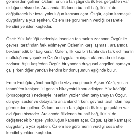
görmezden gelinen Özlem, onunla tanıştığında ilk kez gerçekten var
olduğunu hisseder. Aralarında filizlenen bu naif bağ, ikisini de
değiştirecek bir içsel yolculuğun kapısını açar. Özgür, aşkın karmaşık
duygularıyla yüzleşirken, Özlem ise görülmenin verdiği cesaretle
kendini yeniden keşfeder.
Özet: Yüz körlüğü nedeniyle insanları tanımakta zorlanan Özgür ile
çevresi tarafından fark edilmeyen Özlem’in karşılaşması, aralarında
beklenmedik bir bağ kurar. Özlem, ilk kez biri tarafından fark edilmenin
mutluluğunu yaşarken Özgür duygularını dışarı aktarmada oldukça
zorlanır. Aşkı keşfeden Özgür, bir yandan duygusal engelleri aşmaya
çalışırken diğer yandan kendini bir dönüşümün eşiğinde bulur.
Emre Erdoğdu yönetmenliğinde vizyona girecek Aşkın Yüzü, yolları
tesadüfen kesişen iki gencin hikayesini konu ediniyor. Yüz körlüğü
(prosopagnozi) nedeniyle insanları yüzlerinden tanıyamayan Özgür,
dünyayı sesler ve detaylarla anlamlandırırken; çevresi tarafından hep
görmezden gelinen Özlem, onunla tanıştığında ilk kez gerçekten var
olduğunu hisseder. Aralarında filizlenen bu naif bağ, ikisini de
değiştirecek bir içsel yolculuğun kapısını açar. Özgür, aşkın karmaşık
duygularıyla yüzleşirken, Özlem ise görülmenin verdiği cesaretle
kendini yeniden keşfeder.