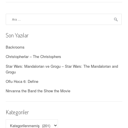
z
ı
Arama:
d
o
Son Yazılar
l
Backrooms
a
Christopherlar – The Christophers
ş
Star Wars: Mandalorian ve Grogu – Star Wars: The Mandalorian and
Grogu
ı
Oflu Hoca 6: Define
m
Nirvanna the Band the Show the Movie
ı
Kategoriler
Kategoriler