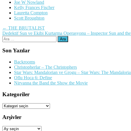
Joe W Nowland
Kelly Frances Fischer
Lauretta Compton
Scott Broughton
Yazı
←
THE BRUTALIST
Dedektif Sun ve Ekibi Kurtarma Operasyonu – Inspector Sun and the
dolaşımı
Arama:
Son Yazılar
Backrooms
Christopherlar – The Christophers
Star Wars: Mandalorian ve Grogu – Star Wars: The Mandalori
Oflu Hoca 6: Define
Nirvanna the Band the Show the Movie
Kategoriler
Kategoriler
Arşivler
Arşivler