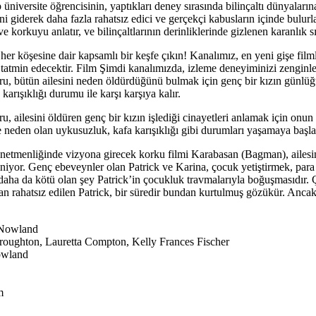
üniversite öğrencisinin, yaptıkları deney sırasında bilinçaltı dünyaları
ni giderek daha fazla rahatsız edici ve gerçekçi kabusların içinde bulurl
ve korkuyu anlatır, ve bilinçaltlarının derinliklerinde gizlenen karanlık sı
er köşesine dair kapsamlı bir keşfe çıkın! Kanalımız, en yeni gişe filml
 tatmin edecektir. Film Şimdi kanalımızda, izleme deneyiminizi zenginl
oru, bütün ailesini neden öldürdüğünü bulmak için genç bir kızın günlüğ
arışıklığı durumu ile karşı karşıya kalır.
oru, ailesini öldüren genç bir kızın işlediği cinayetleri anlamak için 
 neden olan uykusuzluk, kafa karışıklığı gibi durumları yaşamaya başla
tmenliğinde vizyona girecek korku filmi Karabasan (Bagman), ailesin
iniyor. Genç ebeveynler olan Patrick ve Karina, çocuk yetiştirmek, pa
aha da kötü olan şey Patrick’in çocukluk travmalarıyla boğuşmasıdır. Ç
dan rahatsız edilen Patrick, bir süredir bundan kurtulmuş gözükür. Ancak
 Nowland
roughton, Lauretta Compton, Kelly Frances Fischer
owland
m