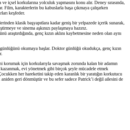
na ve içsel korkularına yolculuk yapmasını konu alır. Deney sırasında,
ar. Film, karakterlerin bu kabuslarla başa çıkmaya çalışırken
rları keşfeder.
erinden klasik başyapıtlara kadar geniş bir yelpazede içerik sunarak,
eştirmeye ve sinema aşkınızı paylaşmaya hazırız.
ünü araştırdığında, genç kızın aklını kaybetmesine neden olan aynı
onun günlüğünü okumaya başlar. Doktor günlüğü okudukça, genç kızın
r.
i korumak için korkularıyla savaşmak zorunda kalan bir adamın
ra kazanmak, evi yönetmek gibi birçok şeyle mücadele etmek
ocukken her hareketini takip eden karanlık bir yaratığın korkutucu
 aniden geri dönmüştür ve bu sefer sadece Patrick’i değil ailesini de