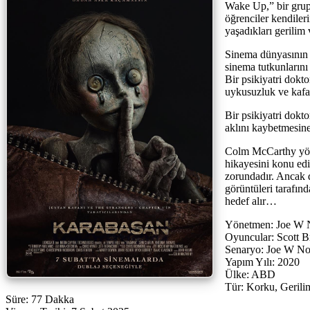
Wake Up,” bir grup 
öğrenciler kendileri
yaşadıkları gerilim 
Sinema dünyasının h
sinema tutkunlarını
Bir psikiyatri dokt
uykusuzluk ve kafa k
Bir psikiyatri dokt
aklını kaybetmesine
Colm McCarthy yöne
hikayesini konu ed
zorundadır. Ancak d
görüntüleri tarafın
hedef alır…
Yönetmen: Joe W
Oyuncular: Scott B
Senaryo: Joe W N
Yapım Yılı: 2020
Ülke: ABD
Tür: Korku, Gerili
Süre: 77 Dakka