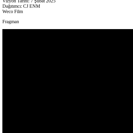
Vizyon Tarihi: 7 Şubat 2025
Dağıtımcı: CJ ENM
Weco Film
Fragman