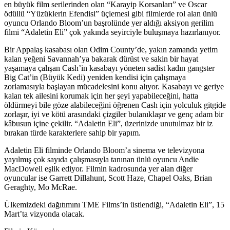
en büyük film serilerinden olan “Karayip Korsanları” ve Oscar
ödüllü “Yüzüklerin Efendisi” üçlemesi gibi filmlerde rol alan ünlü
oyuncu Orlando Bloom’un başrolünde yer aldığı aksiyon gerilim
filmi “Adaletin Eli” çok yakında seyirciyle buluşmaya hazırlanıyor.
Bir Appalaş kasabası olan Odim County’de, yakın zamanda yetim
kalan yeğeni Savannah’ya bakarak dürüst ve sakin bir hayat
yaşamaya çalışan Cash’in kasabayı yöneten sadist kadın gangster
Big Cat’in (Büyük Kedi) yeniden kendisi için çalışmaya
zorlamasıyla başlayan mücadelesini konu alıyor. Kasabayı ve geriye
kalan tek ailesini korumak için her şeyi yapabileceğini, hatta
öldürmeyi bile göze alabileceğini öğrenen Cash için yolculuk gitgide
zorlaşır, iyi ve kötü arasındaki çizgiler bulanıklaşır ve genç adam bir
kâbusun içine çekilir. “Adaletin Eli”, üzerinizde unutulmaz bir iz
bırakan türde karakterlere sahip bir yapım.
Adaletin Eli filminde Orlando Bloom’a sinema ve televizyona
yayılmış çok sayıda çalışmasıyla tanınan ünlü oyuncu Andie
MacDowell eşlik ediyor. Filmin kadrosunda yer alan diğer
oyuncular ise Garrett Dillahunt, Scott Haze, Chapel Oaks, Brian
Geraghty, Mo McRae.
Ülkemizdeki dağıtımını TME Films’in üstlendiği, “Adaletin Eli”, 15
Mart’ta vizyonda olacak.