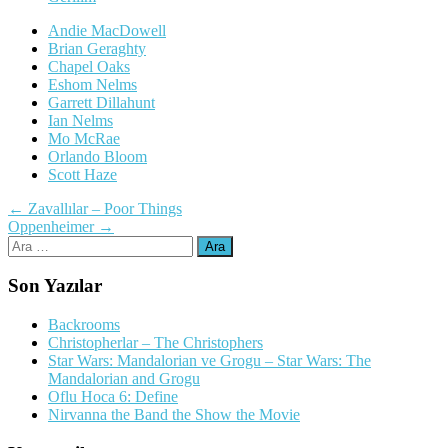
Andie MacDowell
Brian Geraghty
Chapel Oaks
Eshom Nelms
Garrett Dillahunt
Ian Nelms
Mo McRae
Orlando Bloom
Scott Haze
Yazı
←
Zavallılar – Poor Things
Oppenheimer
→
dolaşımı
Arama:
Son Yazılar
Backrooms
Christopherlar – The Christophers
Star Wars: Mandalorian ve Grogu – Star Wars: The
Mandalorian and Grogu
Oflu Hoca 6: Define
Nirvanna the Band the Show the Movie