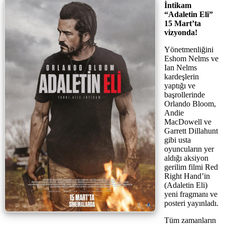
İntikam
“Adaletin Eli”
15 Mart’ta
vizyonda!
Yönetmenliğini
Eshom Nelms ve
Ian Nelms
kardeşlerin
yaptığı ve
başrollerinde
Orlando Bloom,
Andie
MacDowell ve
Garrett Dillahunt
gibi usta
oyuncuların yer
aldığı aksiyon
gerilim filmi Red
Right Hand’in
(Adaletin Eli)
yeni fragmanı ve
posteri yayınladı.
Tüm zamanların