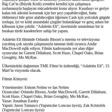
Big Cat’in (Büyük Kedi) yeniden kendisi için çalışmaya
zorlamasıyla başlayan mücadelesini konu alıyor. Kasabayı ve geriye
kalan tek ailesini korumak için her şeyi yapabileceğini, hatta
öldürmeyi bile göze alabileceğini öğrenen Cash için yolculuk gitgide
zorlaşır, iyi ve kötü arasındaki çizgiler bulanıklaşır ve genç adam bir
kâbusun içine çekilir. “Adaletin Eli”, üzerinizde unutulmaz bir iz
bırakan türde karakterlere sahip bir yapım.
Adaletin Eli filminde Orlando Bloom’a sinema ve televizyona
yayılmış çok sayıda çalışmasıyla tanınan ünlü oyuncu Andie
MacDowell eşlik ediyor. Filmin kadrosunda yer alan diğer
oyuncular ise Garrett Dillahunt, Scott Haze, Chapel Oaks, Brian
Geraghty, Mo McRae.
Ülkemizdeki dağıtımını TME Films’in üstlendiği, “Adaletin Eli”, 15
Mart’ta vizyonda olacak.
Filmin Künyesi:
Yönetmenler: Eshom Nelms ve Ian Nelms
Oyuncular: Orlando Bloom, Andie MacDowell, Garrett Dillahunt,
Scott Haze, Chapel Oaks, Brian Geraghty, Mo McRae,
Yazar: Jonathan Easley
Yapım: Jason Tamasco (Yapımcılar Loncası üyesi), Zak Kristofek
(Yapımcılar Loncası üyesi)