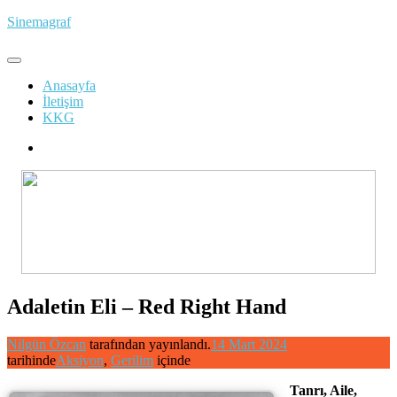
İçeriğe
Sinemagraf
atla
Anasayfa
İletişim
KKG
Adaletin Eli – Red Right Hand
Nilgün Özcan
tarafından yayınlandı.
14 Mart 2024
tarihinde
Aksiyon
,
Gerilim
içinde
Tanrı, Aile,