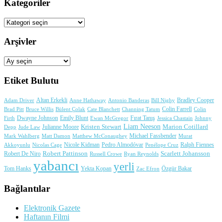
Kategoriler
Kategoriler
Arşivler
Arşivler
Etiket Bulutu
Adam Driver
Altan Erkekli
Anne Hathaway
Antonio Banderas
Bradley Cooper
Bill Nighy
Colin Farrell
Brad Pitt
Bülent Çolak
Channing Tatum
Colin
Bruce Willis
Cate Blanchett
Dwayne Johnson
Fırat Tanış
Firth
Emily Blunt
Jessica Chastain
Johnny
Ewan McGregor
Liam Neeson
Julianne Moore
Kristen Stewart
Marion Cotillard
Depp
Jude Law
Michael Fassbender
Mark Wahlberg
Matt Damon
Matthew McConaughey
Murat
Nicole Kidman
Ralph Fiennes
Akkoyunlu
Nicolas Cage
Pedro Almodóvar
Penélope Cruz
Robert Pattinson
Scarlett Johansson
Robert De Niro
Russell Crowe
Ryan Reynolds
yabancı
yerli
Yekta Kopan
Tom Hanks
Zac Efron
Özgür Bakar
Bağlantılar
Elektronik Gazete
Haftanın Filmi