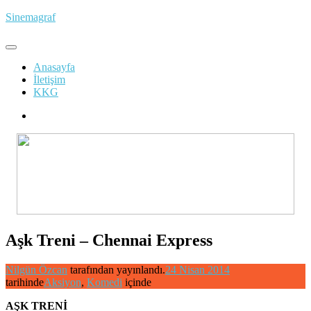
İçeriğe
Sinemagraf
atla
Anasayfa
İletişim
KKG
Aşk Treni – Chennai Express
Nilgün Özcan
tarafından yayınlandı.
24 Nisan 2014
tarihinde
Aksiyon
,
Komedi
içinde
AŞK TRENİ