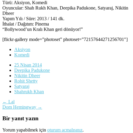
Türü: Aksiyon, Komedi
Oyuncular: Shah Rukh Khan, Deepika Padukone, Satyaraj, Nikitin
Dheer
Yapım Yılı / Süre: 2013 / 141 dk.
İthalat / Dağıtım: Pinema
“Bollywood’un Kralı Khan geri dönüyor!”
[flickr-gallery mode=”photoset” photoset=”72157644271256701″]
Aksiyon
Komedi
25 Nisan 2014
Deepika Padukone
Nikitin Dheer
Rohit Shetty
Satyaraj
Shahrukh Khan
Yazı
←
Lal
Dom Hemingway
→
dolaşımı
Bir yanıt yazın
Yorum yapabilmek için
oturum açmalısınız
.