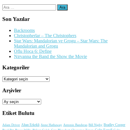
Arama:
Son Yazılar
Backrooms
Christopherlar – The Christophers
Star Wars: Mandalorian ve Grogu – Star Wars: The
Mandalorian and Grogu
Oflu Hoca 6: Define
Nirvanna the Band the Show the Movie
Kategoriler
Kategoriler
Arşivler
Arşivler
Etiket Bulutu
Adam Driver
Altan Erkekli
Anne Hathaway
Antonio Banderas
Bradley Cooper
Bill Nighy
Colin Farrell
Brad Pitt
Bülent Çolak
Channing Tatum
Colin