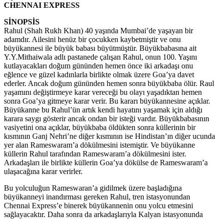
CHENNAI EXPRESS
SİNOPSİS
Rahul (Shah Rukh Khan) 40 yaşında Mumbai’de yaşayan bir
adamdır. Ailesini henüz bir çocukken kaybetmiştir ve onu
büyükannesi ile büyük babası büyütmüştür. Büyükbabasına ait
Y.Y.Mithaiwala adlı pastanede çalışan Rahul, onun 100. Yaşını
kutlayacakları doğum gününden hemen önce iki arkadaşı onu
eğlence ve güzel kadınlarla birlikte olmak üzere Goa’ya davet
ederler. Ancak doğum gününden hemen sonra büyükbaba ölür. Raul
yaşamını değiştirmeye karar vereceği bu olayı yaşadıktan hemen
sonra Goa’ya gitmeye karar verir. Bu kararı büyükannesine açıklar.
Büyükanne bu Rahul’ün artık kendi hayatını yaşamak için aldığı
karara saygı gösterir ancak ondan bir isteği vardır. Büyükbabasının
vasiyetini ona açıklar, büyükbaba öldükten sonra küllerinin bir
kısmının Ganj Nehri’ne diğer kısmının ise Hindistan’ın diğer ucunda
yer alan Rameswaram’a dökülmesini istemiştir.
Ve büyükanne
küllerin Rahul tarafından Rameswaram’a dökülmesini ister.
Arkadaşları ile birlikte küllerin Goa’ya dökülse de Rameswaram’a
ulaşacağına karar verirler.
Bu yolculuğun Rameswaran’a gidilmek üzere başladığına
büyükanneyi inandırması gereken Rahul, tren istasyonundan
Chennai Express’e binerek büyükannenin onu yolcu etmesini
sağlayacaktır. Daha sonra da arkadaşlarıyla Kalyan istasyonunda