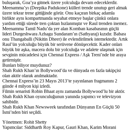
buluşarak, Goa’ya gitmek üzere yolculuğa devam edeceklerdir.
Meenamma’yı (Deepika Padukone) külleri trende unutup geri almak
üzere tekrar trene gittiğinde görür. Onu kaçıran birkaç adamla
birlikte aynı kompartmanda seyahat etmeye başlar çünkü onlara
yardım ettiği sürede tren çoktan hızlanmıştır ve Raul trenden inemez.
Meenamma Tamil Nadu’da yer alan Komban kasabasının güçlü
lideri Durgeshwara Azhagu Sundaram’ın (Sathyaraj) kızıdır. Babası
onu Thangaballi (Nikitin Dheer) ile evlendirilmek istemektedir. Artık
Raul’ün yolculuğu büyük bir serüvene dönüşecektir. Kader onları
büyük bir aşka, macera dolu bir yolculuğa ve adalete ulaşmak için
sevginin mücadelesi için Chennai Express / Aşk Treni’nde bir araya
getirmiştir.
Bunları biliyor muydunuz?
Shah Rukh Khan’ın Bollywood’da ve dünyada en fazla takipçisi
olan aktör olarak anılmaktadır.
Chennai Express’in 23 Mayıs 2013’te yayınlanan fragmanını 2
günde 4 milyon kişi izledi.
Filmin senaristi Robin Bhaat aynı zamanda Bollywood’lu bir aktör.
Shah Rukh Khan oyunculuğunun yanında yapımcı ve televizyon
sahibidir.
Shah Rukh Khan Newsweek tarafından Dünyanın En Güçlü 50
İsmi’nden biri seçildi.
Yönetmen: Rohit Shetty
Yapımcılar: Siddharth Roy Kapur, Gauri Khan, Karim Morani