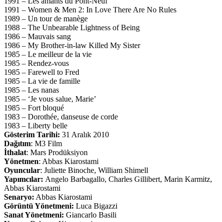
1991 – Les amants du Pont-Neuf
1991 – Women & Men 2: In Love There Are No Rules
1989 – Un tour de manège
1988 – The Unbearable Lightness of Being
1986 – Mauvais sang
1986 – My Brother-in-law Killed My Sister
1985 – Le meilleur de la vie
1985 – Rendez-vous
1985 – Farewell to Fred
1985 – La vie de famille
1985 – Les nanas
1985 – ‘Je vous salue, Marie’
1985 – Fort bloqué
1983 – Dorothée, danseuse de corde
1983 – Liberty belle
Gösterim Tarihi:
31 Aralık 2010
Dağıtım
: M3 Film
İthalat
: Mars Prodüksiyon
Yönetmen
: Abbas Kiarostami
Oyuncular
: Juliette Binoche, William Shimell
Yapımcılar:
Angelo Barbagallo, Charles Gillibert, Marin Karmitz,
Abbas Kiarostami
Senaryo:
Abbas Kiarostami
Görüntü Yönetmeni:
Luca Bigazzi
Sanat Yönetmeni:
Giancarlo Basili