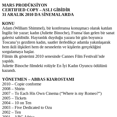
MARS PRODÜKSİYON
CERTIFIED COPY – ASLI GİBİDİR
31 ARALIK 2010 DA SİNEMALARDA
KONU
Adam (William Shimmel), bir konferansa konuşmacı olarak katılan
İngiliz bir yazar; kadın (Juliette Binoche), Fransa’dan gelen bir sanat
galerisi sahibidir. Hayranlık duyduğu yazara bir gün boyunca
Toscana’yı gezdiren kadın, saatler ilerledikçe adamla yakınlaşarak
hem ikili ilişkileri hem de nesnelerin ve kişilerin gerçekliğini
sorgulamaya başlar.
Filmin ilk gösterimi 2010 senesinde Cannes Film Festivali’nde
yapıldı.
Juliette Binoche filmdeki rolüyle En İyi Kadın Oyuncu ödülünü
kazandı.
YÖNETMEN – ABBAS KIAROSTAMI
2010 – Copie conforme
2008 – Shirin
2007 – To Each His Own Cinema (“Where is my Romeo?”)
2005 – Tickets
2004 – 10 on Ten
2003 – Five Dedicated to Ozu
2002 – Ten
2001 – ABC Africa