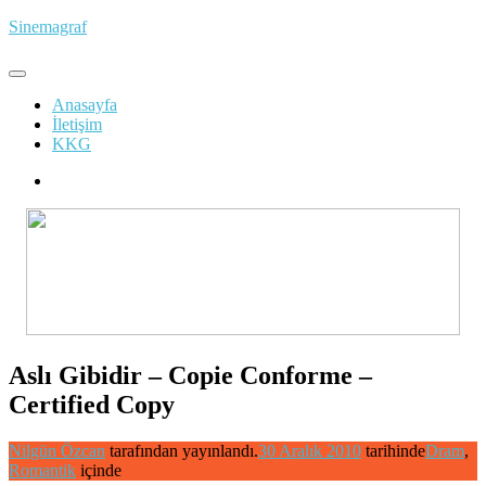
İçeriğe
Sinemagraf
atla
Anasayfa
İletişim
KKG
Aslı Gibidir – Copie Conforme –
Certified Copy
Nilgün Özcan
tarafından yayınlandı.
30 Aralık 2010
tarihinde
Dram
,
Romantik
içinde