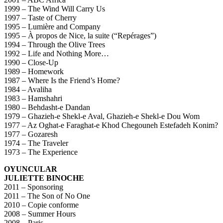
1999 – The Wind Will Carry Us
1997 – Taste of Cherry
1995 – Lumière and Company
1995 – À propos de Nice, la suite (“Repérages”)
1994 – Through the Olive Trees
1992 – Life and Nothing More…
1990 – Close-Up
1989 – Homework
1987 – Where Is the Friend’s Home?
1984 – Avaliha
1983 – Hamshahri
1980 – Behdasht-e Dandan
1979 – Ghazieh-e Shekl-e Aval, Ghazieh-e Shekl-e Dou Wom
1977 – Az Oghat-e Faraghat-e Khod Chegouneh Estefadeh Konim?
1977 – Gozaresh
1974 – The Traveler
1973 – The Experience
OYUNCULAR
JULIETTE BINOCHE
2011 – Sponsoring
2011 – The Son of No One
2010 – Copie conforme
2008 – Summer Hours
2008 – Paris