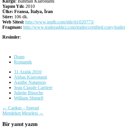
Kurgu
: Bahman Kiarostami
Yapım Yılı:
2010
Ülke: Fransa, İtalya, İran
Süre:
106 dk.
Web Sitesi:
http://www.imdb.com/title/tt1020773/
Fragman:
http://www.traileraddict.com/trailer/certified-copy/trailer
Resimler
:
Dram
Romantik
31 Aralık 2010
Abbas Kiarostami
Agathe Natanson
Jean-Claude Carriere
Juliette Binoche
William Shimell
Yazı
←
Çapkın – Spread
Memleket Meselesi
→
dolaşımı
Bir yanıt yazın