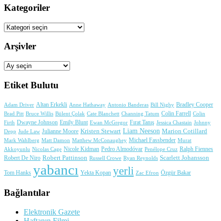
Kategoriler
Kategoriler
Arşivler
Arşivler
Etiket Bulutu
Adam Driver
Altan Erkekli
Anne Hathaway
Antonio Banderas
Bradley Cooper
Bill Nighy
Colin Farrell
Brad Pitt
Bülent Çolak
Channing Tatum
Colin
Bruce Willis
Cate Blanchett
Dwayne Johnson
Fırat Tanış
Firth
Emily Blunt
Jessica Chastain
Johnny
Ewan McGregor
Liam Neeson
Julianne Moore
Kristen Stewart
Marion Cotillard
Depp
Jude Law
Michael Fassbender
Mark Wahlberg
Matt Damon
Matthew McConaughey
Murat
Nicole Kidman
Ralph Fiennes
Akkoyunlu
Nicolas Cage
Pedro Almodóvar
Penélope Cruz
Robert Pattinson
Scarlett Johansson
Robert De Niro
Russell Crowe
Ryan Reynolds
yabancı
yerli
Yekta Kopan
Tom Hanks
Zac Efron
Özgür Bakar
Bağlantılar
Elektronik Gazete
Haftanın Filmi