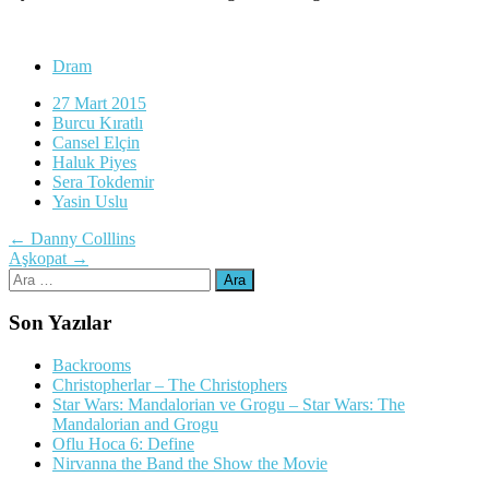
Dram
27 Mart 2015
Burcu Kıratlı
Cansel Elçin
Haluk Piyes
Sera Tokdemir
Yasin Uslu
Yazı
←
Danny Colllins
Aşkopat
→
dolaşımı
Arama:
Son Yazılar
Backrooms
Christopherlar – The Christophers
Star Wars: Mandalorian ve Grogu – Star Wars: The
Mandalorian and Grogu
Oflu Hoca 6: Define
Nirvanna the Band the Show the Movie