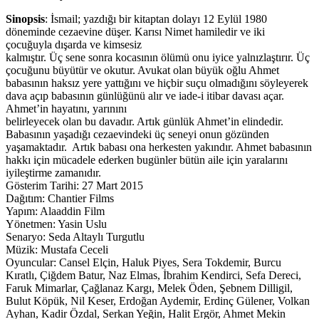
Sinopsis
: İsmail; yazdığı bir kitaptan dolayı 12 Eylül 1980
döneminde cezaevine düşer. Karısı Nimet hamiledir ve iki
çocuğuyla dışarda ve kimsesiz
kalmıştır. Üç sene sonra kocasının ölümü onu iyice yalnızlaştırır. Üç
çocuğunu büyütür ve okutur. Avukat olan büyük oğlu Ahmet
babasının haksız yere yattığını ve hiçbir suçu olmadığını söyleyerek
dava açıp babasının günlüğünü alır ve iade-i itibar davası açar.
Ahmet’in hayatını, yarınını
belirleyecek olan bu davadır. Artık günlük Ahmet’in elindedir.
Babasının yaşadığı cezaevindeki üç seneyi onun gözünden
yaşamaktadır. Artık babası ona herkesten yakındır. Ahmet babasının
hakkı için mücadele ederken bugünler bütün aile için yaralarını
iyileştirme zamanıdır.
Gösterim Tarihi: 27 Mart 2015
Dağıtım: Chantier Films
Yapım: Alaaddin Film
Yönetmen: Yasin Uslu
Senaryo: Seda Altaylı Turgutlu
Müzik: Mustafa Ceceli
Oyuncular: Cansel Elçin, Haluk Piyes, Sera Tokdemir, Burcu
Kıratlı, Çiğdem Batur, Naz Elmas, İbrahim Kendirci, Sefa Dereci,
Faruk Mimarlar, Çağlanaz Kargı, Melek Öden, Şebnem Dilligil,
Bulut Köpük, Nil Keser, Erdoğan Aydemir, Erdinç Gülener, Volkan
Ayhan, Kadir Özdal, Serkan Yeğin, Halit Ergör, Ahmet Mekin