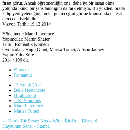
fırsat görür. Ancak öğretmenliğin ona, daha iyi bir insan olma
yolunda ikinci bir şans tanıdığını da fark etmiştir. Bu yüzden, orada
kalıp yeni yeteneğinin neler getireceğini görme konusunda da eşit
derecede isteklidir.
Vizyon Tarihi: 19.12.2014
Yönetmen : Marc Lawrence
Yapımcılar: Martin Shafer
Türü : Romantik Komedi
Oyuncular : Hugh Grant, Marisa Tomei, Allison Janney
Yapım Yılı / Süre
2014 / 106 dk.
Komedi
Romantik
19 Aralık 2014
Bella Heatchcote
Hugh Grant
J. K. Simmons
Marc Lawrence
Marisa Tomei
Yazı
←
Karda Bir Beyaz Kuş – White Bird in a Blizzard
Hayatımın Şansı – Samba
→
dolaşımı