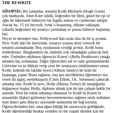
THE REWRITE
SİNOPSİS:
Bir zamanlar, senarist Keith Michaels (Hugh Grant)
çok mutluydu. Altın Küre ödülü, beğenilen bir filmi, güzel bir eşi ve
oğlu ile tükenmek bilmeyen bir İngiliz zekası ve cazibesine sahipti.
Ancak bu, 15 yıl önceydi. Artık o boşanmış, ellisine yaklaşan,
yıllardır beğenilen bir senaryo yazmamış ve parası bitmeye başlamış
biri.
Neyse ki menajeri ona, Hollywood’dan uzak olsa da bir iş ayarlar.
New York’taki bir üniversite, senaryo yazma dersi verecek bir
senarist aramaktadır. Boş cüzdanının verdiği şevkle, Keith bunu
reddedemez. Binghamton’da, ününün yok olmadığını çabucak fark
eder. Ününden etkilenen öğrencisi Karen’ı (Bella Heathcore) yatağa
atmakta hiç zorlanmaz. Diğer öğrencileri saf ve sade görünmektedir.
Görevine en az dikkati verip yeni bir senaryoya odaklanmayı uman
Keith, kıdemli bir fakülte üyesi (Allison Janney) ile kötü bir
başlangıç yapar. Buna rağmen, ona işin inceliklerini öğretmeye söz
veren iki ilginç meslektaşıyla (Chris Elliott, J.K. Simmons) çabucak
arkadaş olur. Keith’in tavrı, Holly (Marisa Tomei) ile tanıştığında
değişmeye başlar. Holly, diploma almak için iki işte çalışan bekâr bir
annedir. Yeni bir erkek arkadaşı olmasına ve Keith’in Karen’la
arasındaki ilişkiyi gizlemeyi becerememesine rağmen ortak noktaları
olan ikinci şans ihtiyacı sayesinde aralarında bir bağ kurulur.
Öğrencilerinden biri, satacağını bildiği bir senaryoyla geldiğinde,
Keith öğretmenliği bırakıp yeniden iyi bir yaşam sürmek için bir