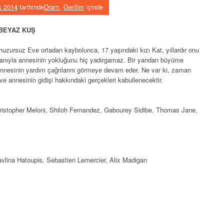
k 2014
tarihinde
Dram
,
Gerilim
içinde
 BEYAZ KUŞ
 huzursuz Eve ortadan kaybolunca, 17 yaşındaki kızı Kat, yıllardır onu
anıyla annesinin yokluğunu hiç yadırgamaz. Bir yandan büyüme
annesinin yardım çağrılarını görmeye devam eder. Ne var ki, zaman
e annesinin gidişi hakkındaki gerçekleri kabullenecektir.
ristopher Meloni, Shiloh Fernandez, Gabourey Sidibe, Thomas Jane,
vlina Hatoupis, Sebastien Lemercier, Alix Madigan