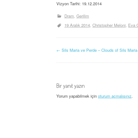
Vizyon Tarihi: 19.12.2014
Dram
Gerilim
19 Aralık 2014
Christopher Meloni
Eva 
Y
←
Sils Maria ve Perde – Clouds of Sils Maria
a
z
Bir yanıt yazın
ı
Yorum yapabilmek için
oturum açmalısınız
.
d
o
l