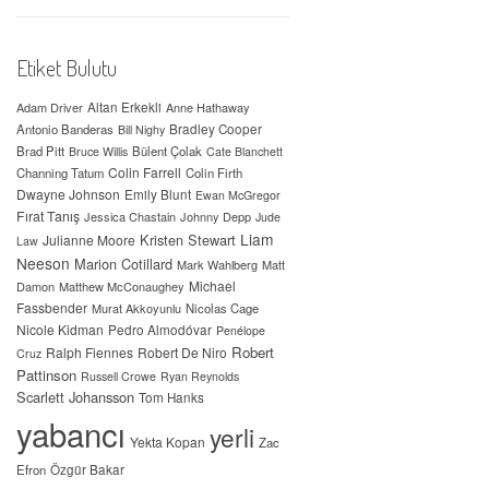
Etiket Bulutu
Adam Driver
Altan Erkekli
Anne Hathaway
Antonio Banderas
Bradley Cooper
Bill Nighy
Brad Pitt
Bülent Çolak
Bruce Willis
Cate Blanchett
Colin Farrell
Channing Tatum
Colin Firth
Dwayne Johnson
Emily Blunt
Ewan McGregor
Fırat Tanış
Jessica Chastain
Johnny Depp
Jude
Liam
Kristen Stewart
Julianne Moore
Law
Neeson
Marion Cotillard
Mark Wahlberg
Matt
Michael
Damon
Matthew McConaughey
Fassbender
Murat Akkoyunlu
Nicolas Cage
Nicole Kidman
Pedro Almodóvar
Penélope
Robert
Ralph Fiennes
Robert De Niro
Cruz
Pattinson
Russell Crowe
Ryan Reynolds
Scarlett Johansson
Tom Hanks
yabancı
yerli
Yekta Kopan
Zac
Efron
Özgür Bakar