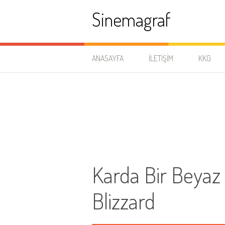
İçeriğe
Sinemagraf
atla
ANASAYFA
İLETIŞIM
KKG
Karda Bir Beyaz 
Blizzard