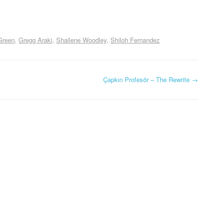
Green
Gregg Araki
Shailene Woodley
Shiloh Fernandez
Çapkın Profesör – The Rewrite
→