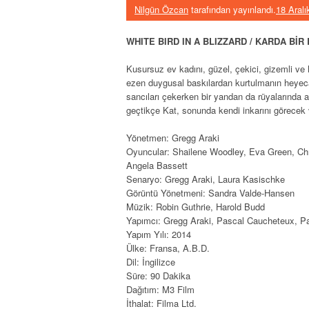
Nilgün Özcan
tarafından yayınlandı.
18 Aralı
WHITE BIRD IN A BLIZZARD / KARDA BİR
Kusursuz ev kadını, güzel, çekici, gizemli ve
ezen duygusal baskılardan kurtulmanın heyec
sancıları çekerken bir yandan da rüyalarında 
geçtikçe Kat, sonunda kendi inkarını görecek v
Yönetmen: Gregg Araki
Oyuncular: Shailene Woodley, Eva Green, Ch
Angela Bassett
Senaryo: Gregg Araki, Laura Kasischke
Görüntü Yönetmeni: Sandra Valde-Hansen
Müzik: Robin Guthrie, Harold Budd
Yapımcı: Gregg Araki, Pascal Caucheteux, Pa
Yapım Yılı: 2014
Ülke: Fransa, A.B.D.
Dil: İngilizce
Süre: 90 Dakika
Dağıtım: M3 Film
İthalat: Filma Ltd.