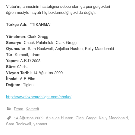
Victor’ın, annesinin hastalığına sebep olan çarpıcı gerçekleri
öğrenmesiyle hayatı hiç beklemediği şekilde değişir.
Türkçe Adı: “TIKANMA”
Yönetmen
: Clark Gregg
Senaryo
: Chuck Palahniuk, Clark Gregg
Oyuncular
: Sam Rockwell, Anjelica Huston, Kelly Macdonald
Tür
: Komedi, dram
Yapım
: A.B.D 2008
Süre
: 92 dk.
Vizyon Tarihi
: 14 Ağustos 2009
İthalat
: A.E Film
Dağıtım
: Tiglon
http://www.foxsearchlight.com/choke/
Dram
Komedi
14 Ağustos 2009
Anjelica Huston
Clark Gregg
Kelly Macdonald
Sam Rockwell
yabancı