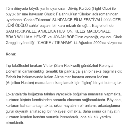
Tüm dünyada büyük yankı uyandıran Dövüş Kulübü (Fight Club) ile
büyük bir üne kavuşan Chuck Palahniuk’un “Choke” adlı romanından
uyarlanan “Choke/Tıkanma” SUNDANCE FİLM FESTİVALİ 2008 ÖZEL
JÜRİ ÖDÜLÜ sahibi başarılı bir kara mizah örneği… Başrollerinde
SAM ROCKWELL, ANJELICA HUSTON, KELLY MACDONALD,
BRAD WILLIAM HENKE ve JONAH BOBO’nın oynadığı, oyuncu Clark
Gregg’in yönettiği “CHOKE / TIKANMA” 14 Ağustos 2009’da vizyonda
Konu:
Tıp fakültesini bırakan Victor (Sam Rockwell) gündüzleri Kolonyal
Dönem’in canlandırıldığı tematik bir parkta çalışan bir seks bağımlısıdır.
Pahalı bir bakımevinde kalan Alzheimer hastası annesi Ida’nın
(Anjelica Huston) masraflarını karşılamak için “ilginç” bir yol bulmuştur.
Lokantalarda boğazına takılan yiyecekle boğulma numarası yapmakta,
kurtaran kişinin kendisinden sorumlu olmasını sağlamaktadır. Böylece,
kurtaran kahramanlaşmakta, sıkıcı hayatının bir anlamı, arkadaşlarına
gurur duyarak anlatacağı bir hikâyesi olmakta, daha sonra da hayatını
kurtaran kişiden kendini sorumlu hissederek, ona sık sık yardım
etmektedir.