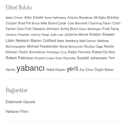
Etiket Bulutu
Adam Driver
Altan Erkekli
Anne Hathaway
Antonio Banderas
Bradley
Bill Nighy
Colin
Cooper
Brad Pitt
Bülent Çolak
Channing Tatum
Bruce Willis
Cate Blanchett
Farrell
Dwayne Johnson
Fırat Tanış
Colin Firth
Emily Blunt
Ewan McGregor
Kristen Stewart
Julianne Moore
Jessica Chastain
Johnny Depp
Jude Law
Liam Neeson
Marion Cotillard
Mark Wahlberg
Matt Damon
Matthew
Michael Fassbender
Nicole
McConaughey
Murat Akkoyunlu
Nicolas Cage
Kidman
Ralph Fiennes
Robert De Niro
Pedro Almodóvar
Penélope Cruz
Robert Pattinson
Scarlett Johansson
Tom
Russell Crowe
Ryan Reynolds
yabancı
yerli
Yekta Kopan
Hanks
Zac Efron
Özgür Bakar
Bağlantılar
Elektronik Gazete
Haftanın Filmi