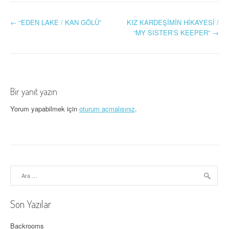
Y
←
“EDEN LAKE / KAN GÖLÜ”
KIZ KARDEŞİMİN HİKAYESİ /
“MY SISTER’S KEEPER”
→
a
z
ı
Bir yanıt yazın
d
Yorum yapabilmek için
oturum açmalısınız
.
o
l
a
ş
Arama:
ı
Son Yazılar
m
ı
Backrooms