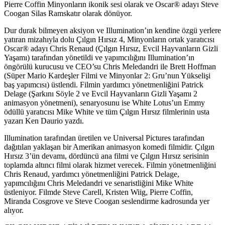
Pierre Coffin Minyonların ikonik sesi olarak ve Oscar® adayı Steve
Coogan Silas Ramskatır olarak dönüyor.
Dur durak bilmeyen aksiyon ve Illumination’ın kendine özgü yerlere
yatıran mizahıyla dolu Çılgın Hırsız 4, Minyonların ortak yaratıcısı
Oscar® adayı Chris Renaud (Çılgın Hırsız, Evcil Hayvanların Gizli
Yaşamı) tarafından yönetildi ve yapımcılığını Illumination’ın
öngörülü kurucusu ve CEO’su Chris Meledandri ile Brett Hoffman
(Süper Mario Kardeşler Filmi ve Minyonlar 2: Gru’nun Yükselişi
baş yapımcısı) üstlendi. Filmin yardımcı yönetmenliğini Patrick
Delage (Şarkını Söyle 2 ve Evcil Hayvanların Gizli Yaşamı 2
animasyon yönetmeni), senaryosunu ise White Lotus’un Emmy
ödüllü yaratıcısı Mike White ve tüm Çılgın Hırsız filmlerinin usta
yazarı Ken Daurio yazdı.
Illumination tarafından üretilen ve Universal Pictures tarafından
dağıtılan yaklaşan bir Amerikan animasyon komedi filmidir. Çılgın
Hırsız 3’ün devamı, dördüncü ana filmi ve Çılgın Hırsız serisinin
toplamda altıncı filmi olarak hizmet verecek. Filmin yönetmenliğini
Chris Renaud, yardımcı yönetmenliğini Patrick Delage,
yapımcılığını Chris Meledandri ve senaristliğini Mike White
üstleniyor. Filmde Steve Carell, Kristen Wiig, Pierre Coffin,
Miranda Cosgrove ve Steve Coogan seslendirme kadrosunda yer
alıyor.