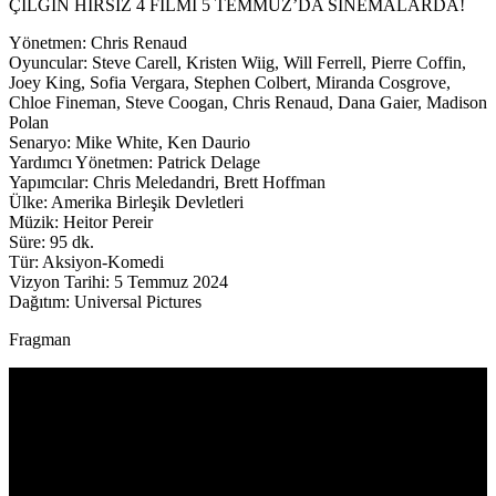
ÇILGIN HIRSIZ 4 FİLMİ 5 TEMMUZ’DA SİNEMALARDA!
Yönetmen: Chris Renaud
Oyuncular: Steve Carell, Kristen Wiig, Will Ferrell, Pierre Coffin,
Joey King, Sofia Vergara, Stephen Colbert, Miranda Cosgrove,
Chloe Fineman, Steve Coogan, Chris Renaud, Dana Gaier, Madison
Polan
Senaryo: Mike White, Ken Daurio
Yardımcı Yönetmen: Patrick Delage
Yapımcılar: Chris Meledandri, Brett Hoffman
Ülke: Amerika Birleşik Devletleri
Müzik: Heitor Pereir
Süre: 95 dk.
Tür: Aksiyon-Komedi
Vizyon Tarihi: 5 Temmuz 2024
Dağıtım: Universal Pictures
Fragman