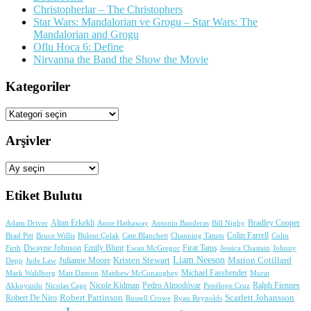
Christopherlar – The Christophers
Star Wars: Mandalorian ve Grogu – Star Wars: The
Mandalorian and Grogu
Oflu Hoca 6: Define
Nirvanna the Band the Show the Movie
Kategoriler
Kategoriler
Arşivler
Arşivler
Etiket Bulutu
Adam Driver
Altan Erkekli
Anne Hathaway
Antonio Banderas
Bradley Cooper
Bill Nighy
Colin Farrell
Brad Pitt
Bülent Çolak
Channing Tatum
Colin
Bruce Willis
Cate Blanchett
Dwayne Johnson
Fırat Tanış
Firth
Emily Blunt
Jessica Chastain
Johnny
Ewan McGregor
Liam Neeson
Julianne Moore
Kristen Stewart
Marion Cotillard
Depp
Jude Law
Michael Fassbender
Mark Wahlberg
Matt Damon
Matthew McConaughey
Murat
Nicole Kidman
Ralph Fiennes
Akkoyunlu
Nicolas Cage
Pedro Almodóvar
Penélope Cruz
Robert Pattinson
Scarlett Johansson
Robert De Niro
Russell Crowe
Ryan Reynolds