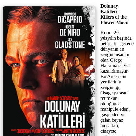
Dolunay
Katilleri –
Killers of the
Flower Moon
Konu: 20.
yüzyılın başında
petrol, bir gecede
dünyanın en
zengin insanları
olan Osage
Halkı’na servet
kazandırmıştır.
Bu Amerikan
yerlilerinin
zenginliği,
Osage parasını
mümkün
olduğunca
manipüle eden,
gasp eden ve
çalan beyaz
tüccarları,
cinayete