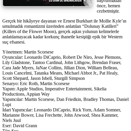
başvurmadan
önce, hemen
cezbetmiştir.
Gerçek bir hikâyeye dayanan ve Ernest Burkhart ile Mollie Kyle’ın
umulmadık romantizmi üzerinden anlatılan “Dolunay Katilleri”
(Killers of the Flower Moon), gerçek aşkın yolunun kelimelerle
anlatılamayacak kadar korkunç ihanetle kesiştiği epik bir Western
suç efsanesi.
Yönetmen: Martin Scorsese
Oyuncular: Leonardo DiCaprio, Robert De Niro, Jesse Plemons,
Lily Gladstone, Tantoo Cardinal, John Lithgow, Brendan Fraser,
Cara Jade Myers, JaNae Collins, Jillian Dion, William Belleau,
Louis Cancelmi, Tatanka Means, Michael Abbot Jr., Pat Healy,
Scott Shepard, Jason Isbell, Sturgill Simpson
Senaryo: Eric Roth, Martin Scorsese
Yapım: Apple Studios, Imperative Entertainment, Sikelia
Productions, Appian Way
Yapımcılar: Martin Scorsese, Dan Friedkin, Bradley Thomas, Daniel
Lupi
İdari Yapımcılar: Leonardo DiCaprio, Rick Yorn, Adam Somner,
Marianne Bower, Lisa Frechette, John Atwood, Shea Kammer,
Niels Juul
Eser: David Grann
Tür: Suç