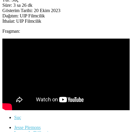
Süre: 3 sa 26 dk
Gösterim Tarihi: 20 Ekim 2023
Dağıtım: UIP Filmcilik
İthalat: UIP Filmcilik
Fragman:
Suç
Jesse Plemons