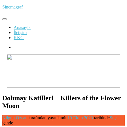
İçeriğe
Sinemagraf
atla
Anasayfa
İletişim
KKG
Dolunay Katilleri – Killers of the Flower
Moon
Nilgün Özcan
tarafından yayınlandı.
19 Ekim 2023
tarihinde
Suç
içinde