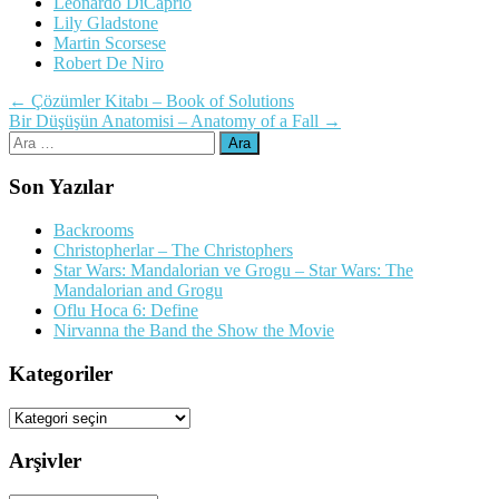
Leonardo DiCaprio
Lily Gladstone
Martin Scorsese
Robert De Niro
Yazı
←
Çözümler Kitabı – Book of Solutions
Bir Düşüşün Anatomisi – Anatomy of a Fall
→
dolaşımı
Arama:
Son Yazılar
Backrooms
Christopherlar – The Christophers
Star Wars: Mandalorian ve Grogu – Star Wars: The
Mandalorian and Grogu
Oflu Hoca 6: Define
Nirvanna the Band the Show the Movie
Kategoriler
Kategoriler
Arşivler