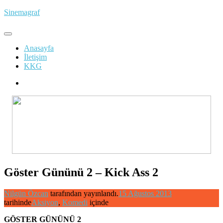
İçeriğe
Sinemagraf
atla
Anasayfa
İletişim
KKG
Göster Gününü 2 – Kick Ass 2
Nilgün Özcan
tarafından yayınlandı.
15 Ağustos 2013
tarihinde
Aksiyon
,
Komedi
içinde
GÖSTER GÜNÜNÜ 2