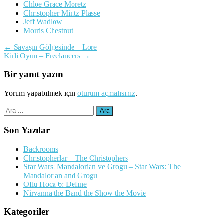
Chloe Grace Moretz
Christopher Mintz Plasse
Jeff Wadlow
Morris Chestnut
Yazı
←
Savaşın Gölgesinde – Lore
Kirli Oyun – Freelancers
→
dolaşımı
Bir yanıt yazın
Yorum yapabilmek için
oturum açmalısınız
.
Arama:
Son Yazılar
Backrooms
Christopherlar – The Christophers
Star Wars: Mandalorian ve Grogu – Star Wars: The
Mandalorian and Grogu
Oflu Hoca 6: Define
Nirvanna the Band the Show the Movie
Kategoriler