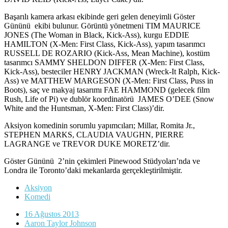
Başarılı kamera arkası ekibinde geri gelen deneyimli Göster
Gününü ekibi bulunur. Görüntü yönetmeni TIM MAURICE
JONES (The Woman in Black, Kick-Ass), kurgu EDDIE
HAMILTON (X-Men: First Class, Kick-Ass), yapım tasarımcı
RUSSELL DE ROZARIO (Kick-Ass, Mean Machine), kostüm
tasarımcı SAMMY SHELDON DIFFER (X-Men: First Class,
Kick-Ass), besteciler HENRY JACKMAN (Wreck-It Ralph, Kick-
Ass) ve MATTHEW MARGESON (X-Men: First Class, Puss in
Boots), saç ve makyaj tasarımı FAE HAMMOND (gelecek film
Rush, Life of Pi) ve dublör koordinatörü JAMES O’DEE (Snow
White and the Huntsman, X-Men: First Class)’dir.
Aksiyon komedinin sorumlu yapımcıları; Millar, Romita Jr.,
STEPHEN MARKS, CLAUDIA VAUGHN, PIERRE
LAGRANGE ve TREVOR DUKE MORETZ’dir.
Göster Gününü 2’nin çekimleri Pinewood Stüdyoları’nda ve
Londra ile Toronto’daki mekanlarda gerçekleştirilmiştir.
Aksiyon
Komedi
16 Ağustos 2013
Aaron Taylor Johnson