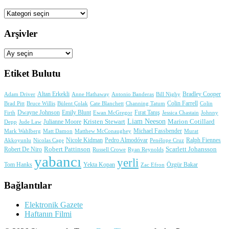
Kategoriler
Arşivler
Arşivler
Etiket Bulutu
Adam Driver
Altan Erkekli
Anne Hathaway
Antonio Banderas
Bradley Cooper
Bill Nighy
Colin Farrell
Brad Pitt
Bülent Çolak
Channing Tatum
Colin
Bruce Willis
Cate Blanchett
Dwayne Johnson
Fırat Tanış
Firth
Emily Blunt
Jessica Chastain
Johnny
Ewan McGregor
Liam Neeson
Julianne Moore
Kristen Stewart
Marion Cotillard
Depp
Jude Law
Michael Fassbender
Mark Wahlberg
Matt Damon
Matthew McConaughey
Murat
Nicole Kidman
Ralph Fiennes
Akkoyunlu
Nicolas Cage
Pedro Almodóvar
Penélope Cruz
Robert Pattinson
Scarlett Johansson
Robert De Niro
Russell Crowe
Ryan Reynolds
yabancı
yerli
Yekta Kopan
Tom Hanks
Zac Efron
Özgür Bakar
Bağlantılar
Elektronik Gazete
Haftanın Filmi