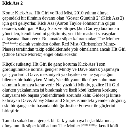
Kick Ass 2
Konu: Kick-Ass, Hit Girl ve Red Mist, 2010 yılının dünya
çapındaki hit filminin devamı olan ‘Göster Gününü 2’ (Kick Ass 2)
için geri geliyorlar. Kick Ass (Aaron Taylor-Johnson)’in çılgın
cesareti, saldırgan Albay Stars ve Stripes (Jim Carrey) tarafından
yönetilen, kendi kendini geliştirmiş, yeni bir maskeli savaşçılar
dalgasına ilham verir. Bu amatör süper kahramanlar, The Mother
F*****r olarak yeninden doğan Red Mist (Christopher Mintz-
Plasse) tarafından takip edildiklerinde yok olmalarına ancak Hit Girl
(Chloë Grace Moretz) engel olabilecektir.
Küçük suikastçi Hit Girl ile genç koruma Kick-Ass’i son
gördüğümüzde normal gençler Mindy ve Dave olarak yaşamaya
çalışıyorlardı. Dave, mezuniyeti yaklaşırken ve ne yapacağını
bilemez bir haldeyken Mindy’yle dünyanın ilk süper kahraman
takımını kurmaya karar verir. Ne yazık ki Mindy, gizlice Hit Girl
olurken yakalanınca işi bırakmak ve liseli kötü kızların korkunç
dünyasını tek başına yönlendirmek zorunda kalır. Gideceği kimse
kalmayan Dave, Albay Stars and Stripes ismindeki yeniden doğmuş,
eski bir gangsterin başında olduğu Justice Forever ile güçlerini
birleştirir.
Tam da sokaklarda gerçek bir fark yaratmaya başladıklarında,
dünyanın ilk süper kötü adamı The Mother F*****r, kendi kötü