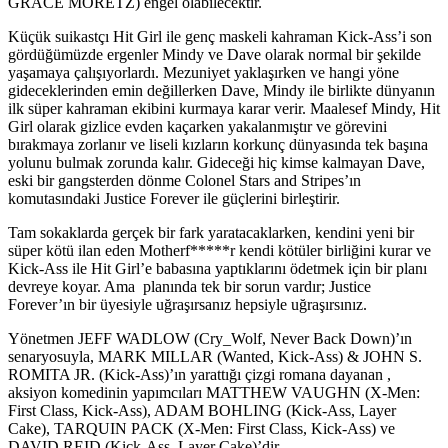
GRACE MORETZ) engel olabilecektir.
Küçük suikastçı Hit Girl ile genç maskeli kahraman Kick-Ass’i son
gördüğümüzde ergenler Mindy ve Dave olarak normal bir şekilde
yaşamaya çalışıyorlardı. Mezuniyet yaklaşırken ve hangi yöne
gideceklerinden emin değillerken Dave, Mindy ile birlikte dünyanın
ilk süper kahraman ekibini kurmaya karar verir. Maalesef Mindy, Hit
Girl olarak gizlice evden kaçarken yakalanmıştır ve görevini
bırakmaya zorlanır ve liseli kızların korkunç dünyasında tek başına
yolunu bulmak zorunda kalır. Gideceği hiç kimse kalmayan Dave,
eski bir gangsterden dönme Colonel Stars and Stripes’ın
komutasındaki Justice Forever ile güçlerini birleştirir.
Tam sokaklarda gerçek bir fark yaratacaklarken, kendini yeni bir
süper kötü ilan eden Motherf*****r kendi kötüler birliğini kurar ve
Kick-Ass ile Hit Girl’e babasına yaptıklarını ödetmek için bir planı
devreye koyar. Ama planında tek bir sorun vardır; Justice
Forever’ın bir üyesiyle uğraşırsanız hepsiyle uğraşırsınız.
Yönetmen JEFF WADLOW (Cry_Wolf, Never Back Down)’ın
senaryosuyla, MARK MILLAR (Wanted, Kick-Ass) & JOHN S.
ROMITA JR. (Kick-Ass)’ın yarattığı çizgi romana dayanan ,
aksiyon komedinin yapımcıları MATTHEW VAUGHN (X-Men:
First Class, Kick-Ass), ADAM BOHLING (Kick-Ass, Layer
Cake), TARQUIN PACK (X-Men: First Class, Kick-Ass) ve
DAVID REID (Kick-Ass, Layer Cake)’dir.