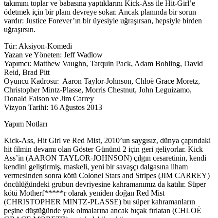
takımını toplar ve babasına yaptıklarını Kick-Ass ile Hit-Girl’e
ödetmek için bir planı devreye sokar. Ancak planında bir sorun
vardır: Justice Forever’ın bir üyesiyle uğraşırsan, hepsiyle birden
uğraşırsın.
Tür: Aksiyon-Komedi
Yazan ve Yöneten: Jeff Wadlow
Yapımcı: Matthew Vaughn, Tarquin Pack, Adam Bohling, David
Reid, Brad Pitt
Oyuncu Kadrosu: Aaron Taylor-Johnson, Chloë Grace Moretz,
Christopher Mintz-Plasse, Morris Chestnut, John Leguizamo,
Donald Faison ve Jim Carrey
Vizyon Tarihi: 16 Ağustos 2013
Yapım Notları
Kick-Ass, Hit Girl ve Red Mist, 2010’un saygısız, dünya çapındaki
hit filmin devamı olan Göster Gününü 2 için geri geliyorlar. Kick
Ass’in (AARON TAYLOR-JOHNSON) çılgın cesaretinin, kendi
kendini geliştirmiş, maskeli, yeni bir savaşçı dalgasına ilham
vermesinden sonra kötü Colonel Stars and Stripes (JIM CARREY)
öncülüğündeki grubun devriyesine kahramanımız da katılır. Süper
kötü Motherf*****r olarak yeniden doğan Red Mist
(CHRISTOPHER MINTZ-PLASSE) bu süper kahramanların
peşine düştüğünde yok olmalarına ancak bıçak fırlatan (CHLOË