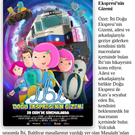
Ekspresi’nin
Gizemi
Özet: İbi Doğu
Ekspresi’nin
Gizemi, ailesi ve
arkadaşlarıyla
geziye giderken
kendisini türlü
maceraların
içerisinde bulan
İbi’nin hikayesini
konu ediyor.
Ailesi ve
arkadaşlarıyla
birlikte Doğu
Ekspresi ile
Kars’a seyahat
eden İbi,
kendisini
beklenmedik bir
maceranın
içerisinde bulur.
Yolculuk
sırasında İbi, Baldiyar masallarının yazdığı yer olan Masalaltı’ndan