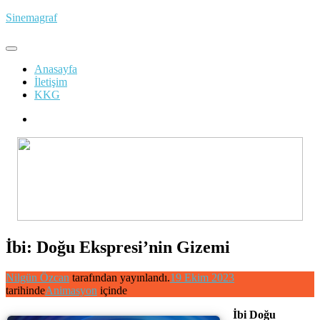
İçeriğe
Sinemagraf
atla
Anasayfa
İletişim
KKG
İbi: Doğu Ekspresi’nin Gizemi
Nilgün Özcan
tarafından yayınlandı.
19 Ekim 2023
tarihinde
Animasyon
içinde
İbi Doğu