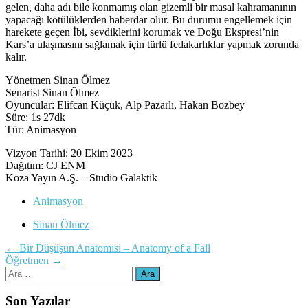
gelen, daha adı bile konmamış olan gizemli bir masal kahramanının
yapacağı kötülüklerden haberdar olur. Bu durumu engellemek için
harekete geçen İbi, sevdiklerini korumak ve Doğu Ekspresi’nin
Kars’a ulaşmasını sağlamak için türlü fedakarlıklar yapmak zorunda
kalır.
Yönetmen Sinan Ölmez
Senarist Sinan Ölmez
Oyuncular: Elifcan Küçük, Alp Pazarlı, Hakan Bozbey
Süre: 1s 27dk
Tür: Animasyon
Vizyon Tarihi: 20 Ekim 2023
Dağıtım: CJ ENM
Koza Yayın A.Ş. – Studio Galaktik
Animasyon
Sinan Ölmez
Yazı
←
Bir Düşüşün Anatomisi – Anatomy of a Fall
Öğretmen
→
dolaşımı
Arama:
Son Yazılar