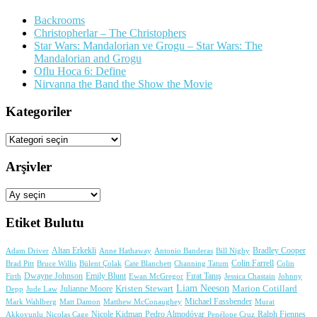
Backrooms
Christopherlar – The Christophers
Star Wars: Mandalorian ve Grogu – Star Wars: The
Mandalorian and Grogu
Oflu Hoca 6: Define
Nirvanna the Band the Show the Movie
Kategoriler
Kategoriler
Arşivler
Arşivler
Etiket Bulutu
Adam Driver
Altan Erkekli
Anne Hathaway
Antonio Banderas
Bradley Cooper
Bill Nighy
Colin Farrell
Brad Pitt
Bülent Çolak
Channing Tatum
Colin
Bruce Willis
Cate Blanchett
Dwayne Johnson
Fırat Tanış
Firth
Emily Blunt
Jessica Chastain
Johnny
Ewan McGregor
Liam Neeson
Julianne Moore
Kristen Stewart
Marion Cotillard
Depp
Jude Law
Michael Fassbender
Mark Wahlberg
Matt Damon
Matthew McConaughey
Murat
Nicole Kidman
Ralph Fiennes
Akkoyunlu
Nicolas Cage
Pedro Almodóvar
Penélope Cruz