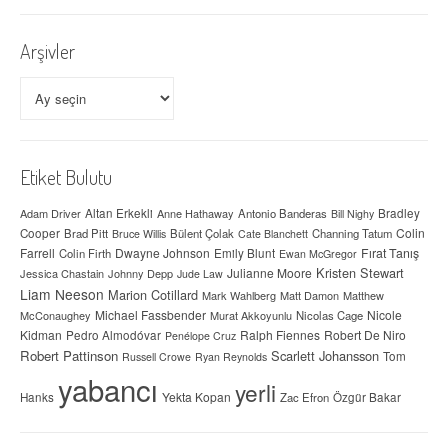
Arşivler
Arşivler
Etiket Bulutu
Adam Driver
Altan Erkekli
Anne Hathaway
Antonio Banderas
Bradley
Bill Nighy
Colin
Cooper
Brad Pitt
Bülent Çolak
Channing Tatum
Bruce Willis
Cate Blanchett
Farrell
Dwayne Johnson
Fırat Tanış
Colin Firth
Emily Blunt
Ewan McGregor
Kristen Stewart
Julianne Moore
Jessica Chastain
Johnny Depp
Jude Law
Liam Neeson
Marion Cotillard
Mark Wahlberg
Matt Damon
Matthew
Michael Fassbender
Nicole
McConaughey
Murat Akkoyunlu
Nicolas Cage
Kidman
Ralph Fiennes
Robert De Niro
Pedro Almodóvar
Penélope Cruz
Robert Pattinson
Scarlett Johansson
Tom
Russell Crowe
Ryan Reynolds
yabancı
yerli
Yekta Kopan
Hanks
Zac Efron
Özgür Bakar