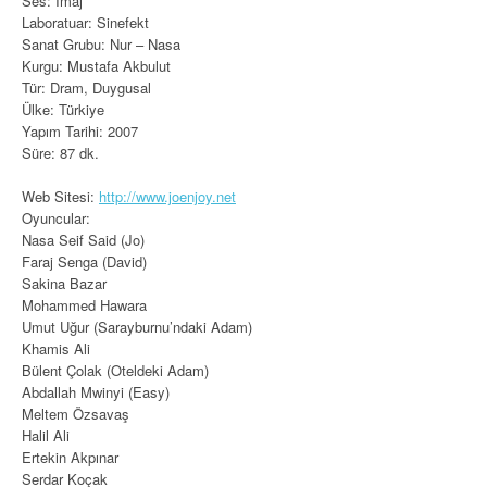
Ses: İmaj
Laboratuar: Sinefekt
Sanat Grubu: Nur – Nasa
Kurgu: Mustafa Akbulut
Tür: Dram, Duygusal
Ülke: Türkiye
Yapım Tarihi: 2007
Süre: 87 dk.
Web Sitesi:
http://www.joenjoy.net
Oyuncular:
Nasa Seif Said (Jo)
Faraj Senga (David)
Sakina Bazar
Mohammed Hawara
Umut Uğur (Sarayburnu’ndaki Adam)
Khamis Ali
Bülent Çolak (Oteldeki Adam)
Abdallah Mwinyi (Easy)
Meltem Özsavaş
Halil Ali
Ertekin Akpınar
Serdar Koçak