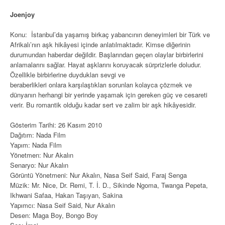
Joenjoy
Konu: İstanbul’da yaşamış birkaç yabancının deneyimleri bir Türk ve
Afrikalı’nın aşk hikâyesi içinde anlatılmaktadır. Kimse diğerinin
durumundan haberdar değildir. Başlarından geçen olaylar birbirlerini
anlamalarını sağlar. Hayat aşklarını koruyacak sürprizlerle doludur.
Özellikle birbirlerine duydukları sevgi ve
beraberlikleri onlara karşılaştıkları sorunları kolayca çözmek ve
dünyanın herhangi bir yerinde yaşamak için gereken güç ve cesareti
verir. Bu romantik olduğu kadar sert ve zalim bir aşk hikâyesidir.
Gösterim Tarihi: 26 Kasım 2010
Dağıtım: Nada Film
Yapım: Nada Film
Yönetmen: Nur Akalın
Senaryo: Nur Akalın
Görüntü Yönetmeni: Nur Akalın, Nasa Seif Said, Faraj Senga
Müzik: Mr. Nice, Dr. Remi, T. İ. D., Sikinde Ngoma, Twanga Pepeta,
Ikhwani Safaa, Hakan Taşıyan, Sakina
Yapımcı: Nasa Seif Said, Nur Akalın
Desen: Maga Boy, Bongo Boy