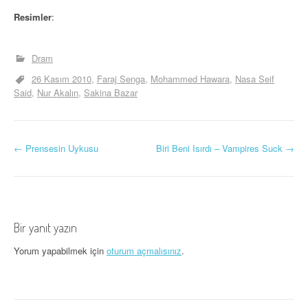
Resimler
:
Dram
26 Kasım 2010
Faraj Senga
Mohammed Hawara
Nasa Seif
Said
Nur Akalın
Sakina Bazar
Y
←
Prensesin Uykusu
Biri Beni Isırdı – Vampires Suck
→
a
z
ı
Bir yanıt yazın
d
Yorum yapabilmek için
oturum açmalısınız
.
o
l