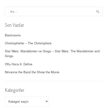
a
Arama:
ş
ı
Son Yazılar
m
Backrooms
ı
Christopherlar – The Christophers
Star Wars: Mandalorian ve Grogu – Star Wars: The Mandalorian and
Grogu
Oflu Hoca 6: Define
Nirvanna the Band the Show the Movie
Kategoriler
Kategoriler