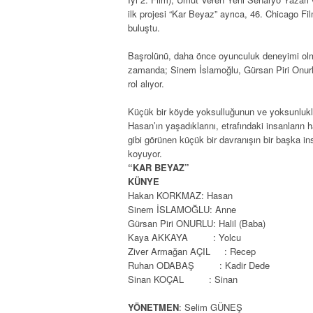
ilk projesi “Kar Beyaz” ayrıca, 46. Chicago F
buluştu.
Başrolünü, daha önce oyunculuk deneyimi olm
zamanda; Sinem İslamoğlu, Gürsan Piri Onur
rol alıyor.
Küçük bir köyde yoksulluğunun ve yoksunlukl
Hasan’ın yaşadıklarını, etrafındaki insanların
gibi görünen küçük bir davranışın bir başka in
koyuyor.
“KAR BEYAZ”
KÜNYE
Hakan KORKMAZ: Hasan
Sinem İSLAMOĞLU: Anne
Gürsan Piri ONURLU: Halil (Baba)
Kaya AKKAYA : Yolcu
Ziver Armağan AÇIL : Recep
Ruhan ODABAŞ : Kadir Dede
Sinan KOÇAL : Sinan
YÖNETMEN
: Selim GÜNEŞ