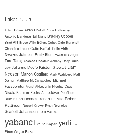
Etiket Bulutu
Adam Driver
Altan Erkekli
Anne Hathaway
Antonio Banderas
Bradley Cooper
Bill Nighy
Brad Pitt
Bülent Çolak
Bruce Willis
Cate Blanchett
Colin Farrell
Channing Tatum
Colin Firth
Dwayne Johnson
Emily Blunt
Ewan McGregor
Fırat Tanış
Jessica Chastain
Johnny Depp
Jude
Liam
Kristen Stewart
Julianne Moore
Law
Neeson
Marion Cotillard
Mark Wahlberg
Matt
Michael
Damon
Matthew McConaughey
Fassbender
Murat Akkoyunlu
Nicolas Cage
Nicole Kidman
Pedro Almodóvar
Penélope
Robert
Ralph Fiennes
Robert De Niro
Cruz
Pattinson
Russell Crowe
Ryan Reynolds
Scarlett Johansson
Tom Hanks
yabancı
yerli
Yekta Kopan
Zac
Efron
Özgür Bakar