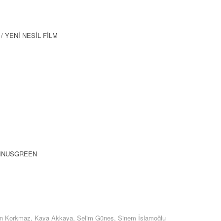
/ YENİ NESİL FİLM
 MINUSGREEN
n Korkmaz
Kaya Akkaya
Selim Güneş
Sinem İslamoğlu