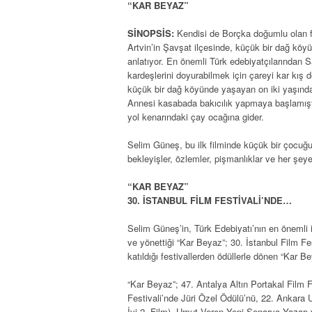
“KAR BEYAZ”
SİNOPSİS:
Kendisi de Borçka doğumlu olan f
Artvin’in Şavşat ilçesinde, küçük bir dağ kö
anlatıyor. En önemli Türk edebiyatçılarından S
kardeşlerini doyurabilmek için çareyi kar kış
küçük bir dağ köyünde yaşayan on iki yaşında 
Annesi kasabada bakıcılık yapmaya başlamıştı
yol kenarındaki çay ocağına gider.
Selim Güneş, bu ilk filminde küçük bir çocuğu
bekleyişler, özlemler, pişmanlıklar ve her şe
“KAR BEYAZ”
30. İSTANBUL FİLM FESTİVALİ’NDE…
Selim Güneş’in, Türk Edebiyatı’nın en önemli i
ve yönettiği “Kar Beyaz”; 30. İstanbul Film Fe
katıldığı festivallerden ödüllerle dönen “Kar 
“Kar Beyaz”; 47. Antalya Altın Portakal Film F
Festivali’nde Jüri Özel Ödülü’nü, 22. Ankara
İyi 2. Film), Umut Veren Yeni Senaryo Yazarı 