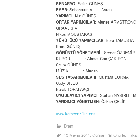
SENARYO
: Selim GÜNEŞ
ESER
: Sabahattin ALİ – “Ayran”
YAPIMCI
: Nur GÜNEŞ
ORTAK YAPIMCILAR
: Münire ARMSTRONG 
GRAAL S.A.
Nikos MOUSTAKAS
YÜRÜTÜCÜ YAPIMCILAR
: Bora TAMUSTA
Emre GÜNEŞ
GÖRÜNTÜ YÖNETMENİ
: Serdar ÖZDEMİR
KURGU : Ahmet Can ÇAKIRCA
Selim GÜNEŞ
MÜZİK : Mircan
SES TASARIMCILARI
: Mustafa DURMA
Cody BILES
Burak TOPALAKÇI
UYGULAYICI YAPIMCI
: Serhan NASIRLI /
YARDIMCI YÖNETMEN
: Özkan ÇELİK
www.karbeyazfilm.com
Dram
13 Mayıs 2011
Gürsan Piri Onurlu
Haka