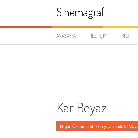
İçeriğe
Sinemagraf
atla
ANASAYFA
İLETIŞIM
KKG
Kar Beyaz
Nilgün Özcan
tarafından yayınlandı.
12 Mayı