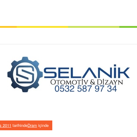
s 2011
tarihinde
Dram
içinde