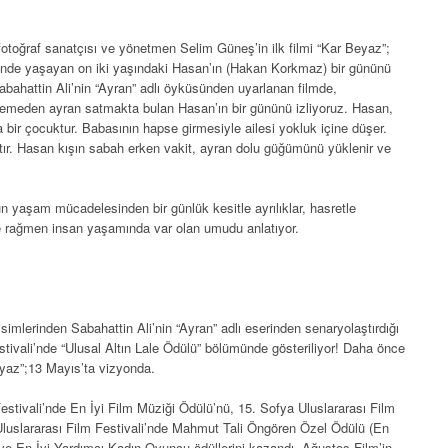
otoğraf sanatçısı ve yönetmen Selim Güneş’in ilk filmi “Kar Beyaz”;
yünde yaşayan on iki yaşındaki Hasan’ın (Hakan Korkmaz) bir gününü
abahattin Ali’nin “Ayran” adlı öyküsünden uyarlanan filmde,
 demeden ayran satmakta bulan Hasan’ın bir gününü izliyoruz. Hasan,
bir çocuktur. Babasının hapse girmesiyle ailesi yokluk içine düşer.
r. Hasan kışın sabah erken vakit, ayran dolu güğümünü yüklenir ve
n yaşam mücadelesinden bir günlük kesitle ayrılıklar, hasretle
ye rağmen insan yaşamında var olan umudu anlatıyor.
simlerinden Sabahattin Ali’nin “Ayran” adlı eserinden senaryolaştırdığı
stivali’nde “Ulusal Altın Lale Ödülü” bölümünde gösteriliyor! Daha önce
Beyaz”;13 Mayıs’ta vizyonda.
estivali’nde En İyi Film Müziği Ödülü’nü, 15. Sofya Uluslararası Film
 Uluslararası Film Festivali’nde Mahmut Tali Öngören Özel Ödülü (En
ve En İyi Yardımcı Kadın Oyuncu ödüllerini kazandı. Ağustos Film’in