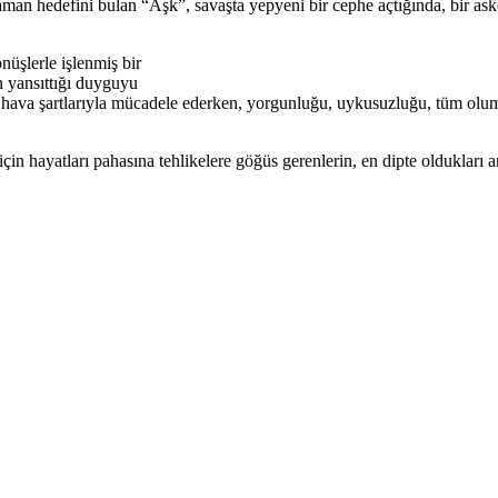
n hedefini bulan “Aşk”, savaşta yepyeni bir cephe açtığında, bir as
nüşlerle işlenmiş bir
ün yansıttığı duyguyu
hava şartlarıyla mücadele ederken, yorgunluğu, uykusuzluğu, tüm olums
n hayatları pahasına tehlikelere göğüs gerenlerin, en dipte oldukları a