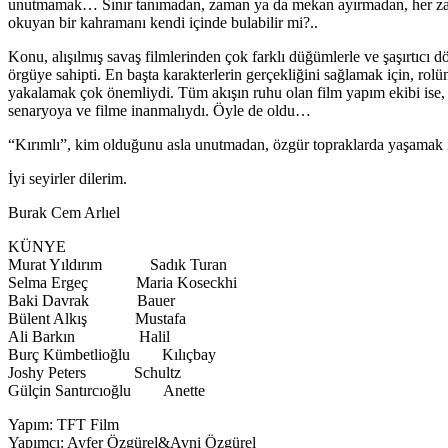
unutmamak… Sınır tanımadan, zaman ya da mekan ayırmadan, her zama
okuyan bir kahramanı kendi içinde bulabilir mi?..
Konu, alışılmış savaş filmlerinden çok farklı düğümlerle ve şaşırtıcı dö
örgüye sahipti. En başta karakterlerin gerçekliğini sağlamak için, rol
yakalamak çok önemliydi. Tüm akışın ruhu olan film yapım ekibi ise, 
senaryoya ve filme inanmalıydı. Öyle de oldu…
“Kırımlı”, kim olduğunu asla unutmadan, özgür topraklarda yaşamak içi
İyi seyirler dilerim.
Burak Cem Arlıel
KÜNYE
Murat Yıldırım Sadık Turan
Selma Ergeç Maria Koseckhi
Baki Davrak Bauer
Bülent Alkış Mustafa
Ali Barkın Halil
Burç Kümbetlioğlu Kılıçbay
Joshy Peters Schultz
Gülçin Santırcıoğlu Anette
Yapım: TFT Film
Yapımcı: Ayfer Özgürel&Avni Özgürel