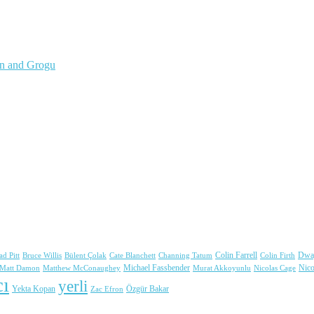
an and Grogu
Colin Farrell
Dwa
ad Pitt
Bülent Çolak
Channing Tatum
Colin Firth
Bruce Willis
Cate Blanchett
Michael Fassbender
Nic
Matt Damon
Matthew McConaughey
Murat Akkoyunlu
Nicolas Cage
ı
yerli
Yekta Kopan
Zac Efron
Özgür Bakar