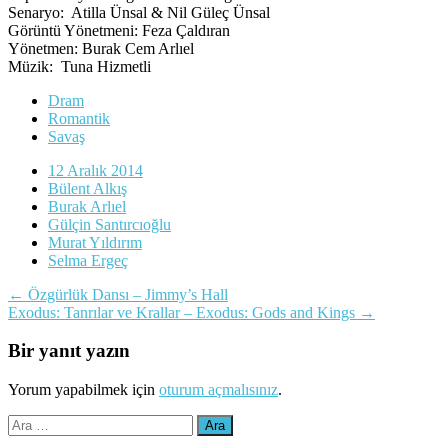
Senaryo: Atilla Ünsal & Nil Güleç Ünsal
Görüntü Yönetmeni: Feza Çaldıran
Yönetmen: Burak Cem Arlıel
Müzik: Tuna Hizmetli
Dram
Romantik
Savaş
12 Aralık 2014
Bülent Alkış
Burak Arlıel
Gülçin Santırcıoğlu
Murat Yıldırım
Selma Ergeç
Yazı
←
Özgürlük Dansı – Jimmy’s Hall
Exodus: Tanrılar ve Krallar – Exodus: Gods and Kings
→
dolaşımı
Bir yanıt yazın
Yorum yapabilmek için
oturum açmalısınız
.
Arama: