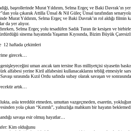
ndiği, başrollerinde Murat Yıldırım, Selma Ergeç ve Baki Davrak’ın ye
dan yola çıkarak Attilla Ünsal & Nil Güleç Ünsal tarafından senaryolaş
inde Murat Yıldırım, Selma Ergeç ve Baki Davrak’ın rol aldığı filmin 
ar da yer alıyor.
rırken, Selma Ergeç yolu tesadüfen Sadık Turan ile kesişen ve birbirle
rdürdüğü sinema hayatında Yaşamın Kıyısında, Bizim Büyük Çaresizliği
de 12 haftada çekimleri
terime girecek…
ın genişleyeceğini uman ancak tam tersine Rus milliyetçisi siyasetin b
 alfabesi yerine Kiril alfabesini kullanacaklarını tebliğ etmesiyle sarsı
a Savaşı sırasında Kızıl Ordu safında subay olarak savaşan ve sonrasın
yecektir artık…
lculukta, asla tereddüt etmeden, umuttan vazgeçmeden, esaretin, yokluğun
esinden yola çıkan “Kırımlı”, yalnızlığa mahkum bir hayatın beklemediği 
aşandığı savaşa esir olmuş hayatlar…
zafer: Kim olduğunu