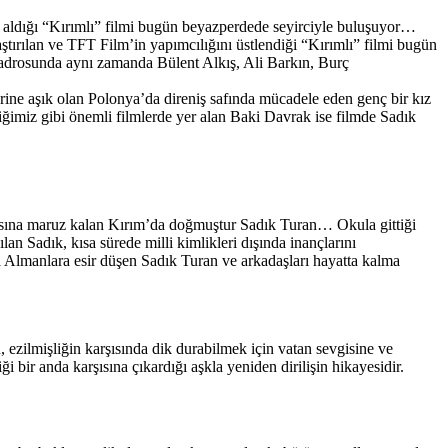
r aldığı “Kırımlı” filmi bugün beyazperdede seyirciyle buluşuyor…
tırılan ve TFT Film’in yapımcılığını üstlendiği “Kırımlı” filmi bugün
kadrosunda aynı zamanda Bülent Alkış, Ali Barkın, Burç
rine aşık olan Polonya’da direniş safında mücadele eden genç bir kız
miz gibi önemli filmlerde yer alan Baki Davrak ise filmde Sadık
askısına maruz kalan Kırım’da doğmuştur Sadık Turan… Okula gittiği
lan Sadık, kısa sürede milli kimlikleri dışında inançlarını
da Almanlara esir düşen Sadık Turan ve arkadaşları hayatta kalma
, ezilmişliğin karşısında dik durabilmek için vatan sevgisine ve
bir anda karşısına çıkardığı aşkla yeniden dirilişin hikayesidir.