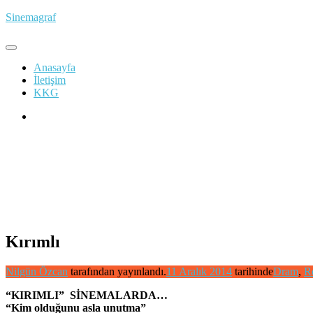
İçeriğe
Sinemagraf
atla
Anasayfa
İletişim
KKG
Kırımlı
Nilgün Özcan
tarafından yayınlandı.
11 Aralık 2014
tarihinde
Dram
,
R
“KIRIMLI” SİNEMALARDA…
“Kim olduğunu asla unutma”