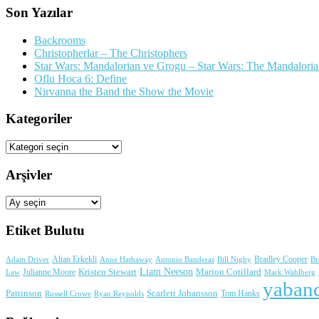
Son Yazılar
Backrooms
Christopherlar – The Christophers
Star Wars: Mandalorian ve Grogu – Star Wars: The Mandalori
Oflu Hoca 6: Define
Nirvanna the Band the Show the Movie
Kategoriler
Kategoriler
Arşivler
Arşivler
Etiket Bulutu
Adam Driver
Altan Erkekli
Anne Hathaway
Antonio Banderas
Bradley Cooper
Br
Bill Nighy
Liam Neeson
Julianne Moore
Kristen Stewart
Marion Cotillard
Mark Wahlberg
Law
yabanc
Pattinson
Scarlett Johansson
Tom Hanks
Russell Crowe
Ryan Reynolds