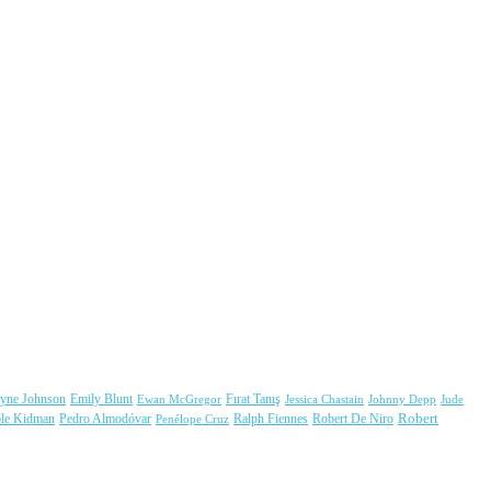
yne Johnson
Fırat Tanış
Emily Blunt
Jessica Chastain
Johnny Depp
Ewan McGregor
Jude
Robert
ole Kidman
Ralph Fiennes
Robert De Niro
Pedro Almodóvar
Penélope Cruz