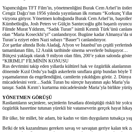
Yapımcılığını TFT Film’in, yönetmenliğini Burak Cem Arlıel’in üstle
Cengiz Dağcı’nın 1956 yılında yayınlanan ilk romanı “Korkunç Yıllar”
vizyona giriyor. Yönetmen koltuğunda Burak Cem Arlıel’in, başroller
Kümbetlioğlu, Josh Peters ve Gülçin Santırcıoğlu gibi başarılı oyuncul
Filmde Murat Yıldırım, “Sadık Turan” isimli Kırımlı Türk’ünü canlandı
olan “Maria Koseckhi’yi” canlandırıyor. Bugüne kadar Almanya’da sü
Turan’a eziyet eden Nazi subayı “Bauer”i canlandırıyor.
Zor şartlar altında Bolu Aladağ, Afyon ve İstanbul’un çeşitli yerlerin
tamamlanan film, 12 Aralık tarihinde sinema severlerle buluşuyor…
Bütçesi yaklaşık olarak 9 milyon olan film, 200’e yakın salonda gös
“KIRIMLI” FİLMİNİN KONUSU
Rus devrimini takip eden yıllarda kültürel hak ve özgürlük alanların
dönemde Kızıl Ordu’ya bağlı askerlerin sınıflara girip bundan böyle Türk
yaşamalarının da engellendiğini, camilerin yıkıldığını görür. 2. Düny
mücadelesini verir…Sadık Turan bu süreçte hayatının aşkı Maria’yla
tanışır. Sadık Kırım’ı kurtarma mücadelesinde Maria’yla birlikte yürü
YÖNETMEN GÖRÜŞÜ
Rastlantıların seçimlere, seçimlerin fırsatlara dönüştüğü riskli bir yo
özgürlük hasretine tutunan yürekli bir vatanseverin gerçek hayat hikay
Bir ülke, bir millet, bir adam, bir kadın ve tüm duyguların tutsakça y
Belki de tek kazanılması gereken savaş ve savaştan geriye kalan tek 