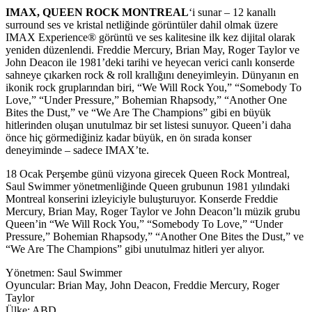
IMAX, QUEEN ROCK MONTREAL
‘i sunar – 12 kanallı
surround ses ve kristal netliğinde görüntüler dahil olmak üzere
IMAX Experience® görüntü ve ses kalitesine ilk kez dijital olarak
yeniden düzenlendi. Freddie Mercury, Brian May, Roger Taylor ve
John Deacon ile 1981’deki tarihi ve heyecan verici canlı konserde
sahneye çıkarken rock & roll krallığını deneyimleyin. Dünyanın en
ikonik rock gruplarından biri, “We Will Rock You,” “Somebody To
Love,” “Under Pressure,” Bohemian Rhapsody,” “Another One
Bites the Dust,” ve “We Are The Champions” gibi en büyük
hitlerinden oluşan unutulmaz bir set listesi sunuyor. Queen’i daha
önce hiç görmediğiniz kadar büyük, en ön sırada konser
deneyiminde – sadece IMAX’te.
18 Ocak Perşembe günü vizyona girecek Queen Rock Montreal,
Saul Swimmer yönetmenliğinde Queen grubunun 1981 yılındaki
Montreal konserini izleyiciyle buluşturuyor. Konserde Freddie
Mercury, Brian May, Roger Taylor ve John Deacon’lı müzik grubu
Queen’in “We Will Rock You,” “Somebody To Love,” “Under
Pressure,” Bohemian Rhapsody,” “Another One Bites the Dust,” ve
“We Are The Champions” gibi unutulmaz hitleri yer alıyor.
Yönetmen: Saul Swimmer
Oyuncular: Brian May, John Deacon, Freddie Mercury, Roger
Taylor
Ülke: ABD