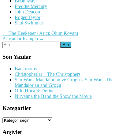
Brian May
Freddie Mercury
John Deacon
Roger Taylor
Saul Swimmer
Yazı
←
The Beekeper / Arıcı: Ölüm Kovanı
Afacanlar Kampta
→
dolaşımı
Arama:
Son Yazılar
Backrooms
Christopherlar – The Christophers
Star Wars: Mandalorian ve Grogu – Star Wars: The
Mandalorian and Grogu
Oflu Hoca 6: Define
Nirvanna the Band the Show the Movie
Kategoriler
Kategoriler
Arşivler