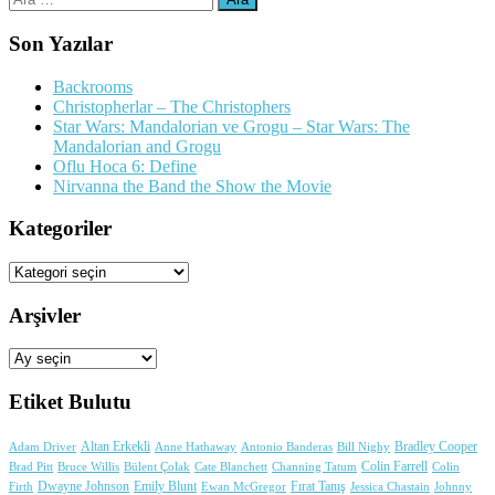
Son Yazılar
Backrooms
Christopherlar – The Christophers
Star Wars: Mandalorian ve Grogu – Star Wars: The
Mandalorian and Grogu
Oflu Hoca 6: Define
Nirvanna the Band the Show the Movie
Kategoriler
Kategoriler
Arşivler
Arşivler
Etiket Bulutu
Adam Driver
Altan Erkekli
Anne Hathaway
Antonio Banderas
Bradley Cooper
Bill Nighy
Colin Farrell
Brad Pitt
Bülent Çolak
Channing Tatum
Colin
Bruce Willis
Cate Blanchett
Dwayne Johnson
Fırat Tanış
Firth
Emily Blunt
Jessica Chastain
Johnny
Ewan McGregor