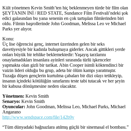
Kült yönetmen Kevin Smith’ten hiç beklenmeyen türde bir film olan
ŞEYTANIN İNİ / RED STATE, Sundance Film Festivali’ndeki şok
edici galasından bu yana senenin en çok tartışılan filmlerinden biri
oldu. Filmin başrollerinde John Goodman, Melissa Leo ve Michael
Parks yer alıyor.
Konu:
Üç lise öğrencisi genç, internet üzerinden gelen bir seks
davetiyesiyle bir kadınla buluşmaya giderler. Ancak gittikleri yerde
onları büyük bir tehlike beklemektedir: Yaşayış tarzlarını
onaylamadıkları insanlara ayinleri sırasında türlü işkenceler
yapmakta olan gizli bir tarikat. Abin Cooper isimli köktendinci bir
vaizin lideri olduğu bu grup, adeta bir ölüm kampı yaratmıştır.
Tuzağa düşen gençlerin kurtulma çabaları bir dizi olayı tetikleyip,
insanın içindeki kötülüğün sınırlarını teste tabi tutacak ve her şeyin
bir kabusa dönüşmesine neden olacaktır.
Yönetmen:
Kevin Smith
Senaryo:
Kevin Smith
Oyuncular:
John Goodman, Melissa Leo, Michael Parks, Michael
Angarano
http://www.sendspace.com/file/142b9v
“Tüm dünyadaki bağnazlara atılmış güçlü bir sinemasal el bombası.”