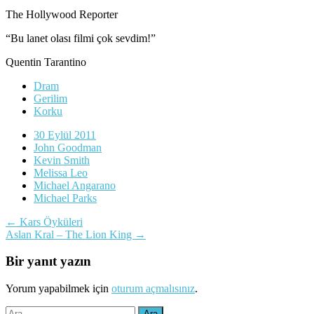
The Hollywood Reporter
“Bu lanet olası filmi çok sevdim!”
Quentin Tarantino
Dram
Gerilim
Korku
30 Eylül 2011
John Goodman
Kevin Smith
Melissa Leo
Michael Angarano
Michael Parks
Yazı
←
Kars Öyküleri
Aslan Kral – The Lion King
→
dolaşımı
Bir yanıt yazın
Yorum yapabilmek için
oturum açmalısınız
.
Arama: