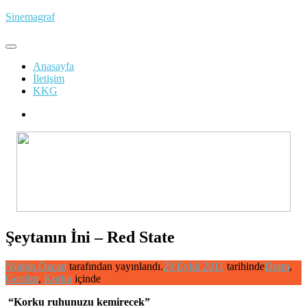
İçeriğe
Sinemagraf
atla
Anasayfa
İletişim
KKG
Şeytanın İni – Red State
Nilgün Özcan
tarafından yayınlandı.
29 Eylül 2011
tarihinde
Dram
,
Gerilim
,
Korku
içinde
“Korku ruhunuzu kemirecek”