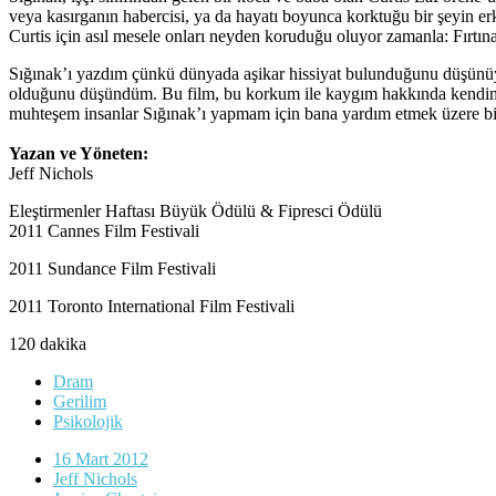
veya kasırganın habercisi, ya da hayatı boyunca korktuğu bir şeyin erke
Curtis için asıl mesele onları neyden koruduğu oluyor zamanla: Fırtı
Sığınak’ı yazdım çünkü dünyada aşikar hissiyat bulunduğunu düşünüyo
olduğunu düşündüm. Bu film, bu korkum ile kaygım hakkında kendimi 
muhteşem insanlar Sığınak’ı yapmam için bana yardım etmek üzere bir
Yazan ve Yöneten:
Jeff Nichols
Eleştirmenler Haftası Büyük Ödülü & Fipresci Ödülü
2011 Cannes Film Festivali
2011 Sundance Film Festivali
2011 Toronto International Film Festivali
120 dakika
Dram
Gerilim
Psikolojik
16 Mart 2012
Jeff Nichols