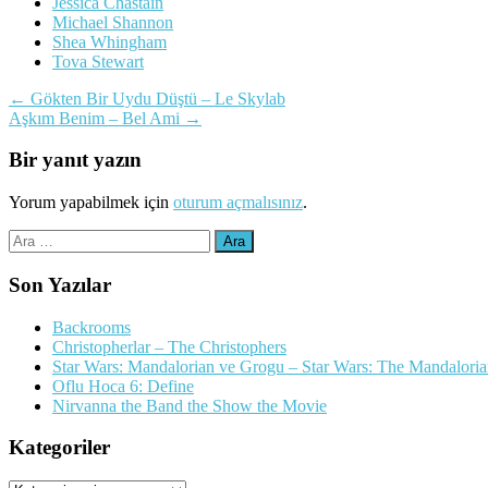
Jessica Chastain
Michael Shannon
Shea Whingham
Tova Stewart
Yazı
←
Gökten Bir Uydu Düştü – Le Skylab
Aşkım Benim – Bel Ami
→
dolaşımı
Bir yanıt yazın
Yorum yapabilmek için
oturum açmalısınız
.
Arama:
Son Yazılar
Backrooms
Christopherlar – The Christophers
Star Wars: Mandalorian ve Grogu – Star Wars: The Mandalori
Oflu Hoca 6: Define
Nirvanna the Band the Show the Movie
Kategoriler