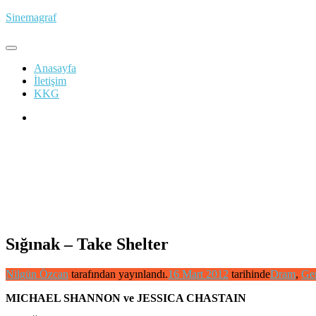
İçeriğe
Sinemagraf
atla
Anasayfa
İletişim
KKG
Sığınak – Take Shelter
Nilgün Özcan
tarafından yayınlandı.
16 Mart 2012
tarihinde
Dram
,
Ger
MICHAEL SHANNON ve JESSICA CHASTAIN