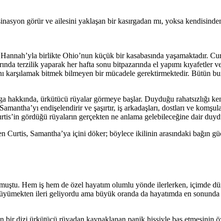
alüsinasyon görür ve ailesini yaklaşan bir kasırgadan mı, yoksa kendisi
 Hannah’yla birlikte Ohio’nun küçük bir kasabasında yaşamaktadır. Curt
da terzilik yaparak her hafta sonu bitpazarında el yapımı kıyafetler ve 
nı karşılamak bitmek bilmeyen bir mücadele gerektirmektedir. Bütün bun
ırga hakkında, ürkütücü rüyalar görmeye başlar. Duyduğu rahatsızlığı ken
amantha’yı endişelendirir ve şaşırtır, iş arkadaşları, dostları ve komşu
Curtis’in gördüğü rüyaların gerçekten ne anlama gelebileceğine dair duyd
eşen Curtis, Samantha’ya içini döker; böylece ikilinin arasındaki bağın gü
uştu. Hem iş hem de özel hayatım olumlu yönde ilerlerken, içimde dünyan
yümekten ileri geliyordu ama büyük oranda da hayatımda en sonunda k
n bir dizi ürkütücü rüyadan kaynaklanan panik hissiyle baş etmesinin öy