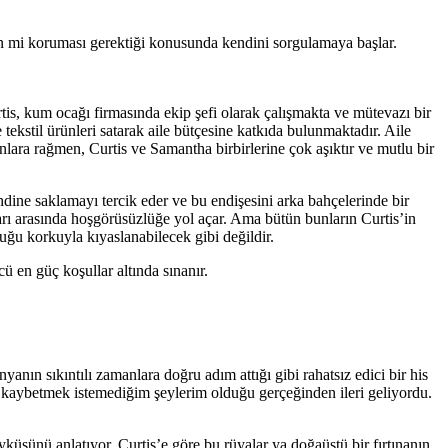
nden mi koruması gerektiği konusunda kendini sorgulamaya başlar.
is, kum ocağı firmasında ekip şefi olarak çalışmakta ve mütevazı bir
tekstil ürünleri satarak aile bütçesine katkıda bulunmaktadır. Aile
lara rağmen, Curtis ve Samantha birbirlerine çok aşıktır ve mutlu bir
dine saklamayı tercik eder ve bu endişesini arka bahçelerinde bir
ları arasında hoşgörüsüzlüğe yol açar. Ama bütün bunların Curtis’in
uğu korkuyla kıyaslanabilecek gibi değildir.
cü en güç koşullar altında sınanır.
ın sıkıntılı zamanlara doğru adım attığı gibi rahatsız edici bir his
aybetmek istemediğim şeylerim olduğu gerçeğinden ileri geliyordu.
küsünü anlatıyor. Curtis’e göre bu rüyalar ya doğaüstü bir fırtınanın