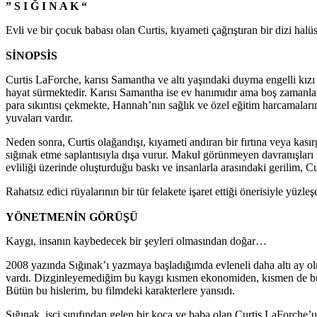
” S I Ğ I N A K “
Evli ve bir çocuk babası olan Curtis, kıyameti çağrıştıran bir dizi h
SİNOPSİS
Curtis LaForche, karısı Samantha ve altı yaşındaki duyma engelli kızı
hayat sürmektedir. Karısı Samantha ise ev hanımıdır ama boş zamanların
para sıkıntısı çekmekte, Hannah’nın sağlık ve özel eğitim harcamaları
yuvaları vardır.
Neden sonra, Curtis olağandışı, kıyameti andıran bir fırtına veya kas
sığınak etme saplantısıyla dışa vurur. Makul görünmeyen davranışları S
evliliği üzerinde oluşturduğu baskı ve insanlarla arasındaki gerilim, 
Rahatsız edici rüyalarının bir tür felakete işaret ettiği önerisiyle yüzl
YÖNETMENİN GÖRÜŞÜ
Kaygı, insanın kaybedecek bir şeyleri olmasından doğar…
2008 yazında Sığınak’ı yazmaya başladığımda evleneli daha altı ay olm
vardı. Dizginleyemediğim bu kaygı kısmen ekonomiden, kısmen de bü
Bütün bu hislerim, bu filmdeki karakterlere yansıdı.
Sığınak, işçi sınıfından gelen bir koca ve baba olan Curtis LaForche’u