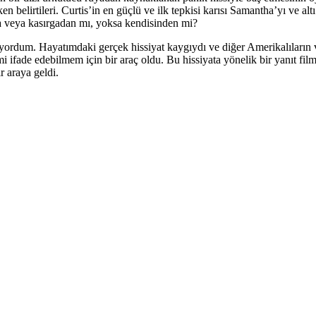
n belirtileri. Curtis’in en güçlü ve ilk tepkisi karısı Samantha’yı ve a
na veya kasırgadan mı, yoksa kendisinden mi?
rdum. Hayatımdaki gerçek hissiyat kaygıydı ve diğer Amerikalıların v
ifade edebilmem için bir araç oldu. Bu hissiyata yönelik bir yanıt f
 araya geldi.