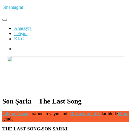
İçeriğe
Sinemagraf
atla
Anasayfa
İletişim
KKG
Son Şarkı – The Last Song
Nilgün Özcan
tarafından yayınlandı.
10 Haziran 2010
tarihinde
Dram
içinde
THE LAST SONG-SON ŞARKI