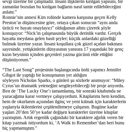
sevgi üzerine bir çalışmadır. İnsani ilişkilerin kırılgan yapısını, bir
zamanlar bozulan bu kırılgan bağların nasıl tamir edilebileceğini
anlatır.”
Ronnie’nin annesi Kim rolünde kamera karşısına geçen Kelly
Preston’ın düşüncesine göre, ortaya çıkan sonucun “aynı anda
üzücü ve hayatı onaylayıcı” olduğunun altını çizerek şöyle
konuşuyor: “Nick’in çalışmasında büyük derinlik vardır. Gerçek
hayatta meydana gelen basit şeyler; küçük anlardaki güzelliği
bulmak üzerine yazar. İnsani koşullara çok güzel açıdan bakması
sayesinde, yetişkinlerin dünyasının yanısıra 17 yaşındaki bir genç
kızın beyninin içinden geçenleri yazma gücünü elde ettiğini
düşünüyorum.”
“The Last Song” projesinin başlangıcında ünlü yapımcı Jennifer
Gibgot ile yaptığı bir konuşmanın yer aldığını
söyleyen Nicholas Sparks, o günleri şu sözlerle anımsıyor: “Miley
Cyrus’un dramatik yeteneğini sergileyebileceği bir proje arıyordu.
Ben de ‘The Lucky One’ı tamamlamış, bir sonraki kitabımda ne
yazacağıma karar vermeye çalışıyordum. Kitaplarımı hem kendim,
hem de okurlarım açısından ilginç ve yeni kılmak için karakterlerin
yaşlarıyla ikilemlerini çeşitlendirmeye çalışırım. Bugüne kadar
yaşları 20’den 50’ye kadar değişen karakterler üzerine kitaplar
yazmıştım. Artık ergenlik çağındaki bir karaktere ağırlık veren bir
kitap yazmak istiyordum ki, ‘A Walk to Remember’dan beri bunu
hiç yapmamıştım.”