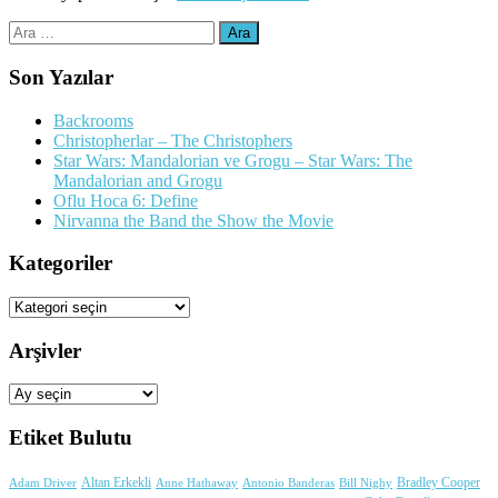
Arama:
Son Yazılar
Backrooms
Christopherlar – The Christophers
Star Wars: Mandalorian ve Grogu – Star Wars: The
Mandalorian and Grogu
Oflu Hoca 6: Define
Nirvanna the Band the Show the Movie
Kategoriler
Kategoriler
Arşivler
Arşivler
Etiket Bulutu
Adam Driver
Altan Erkekli
Anne Hathaway
Antonio Banderas
Bradley Cooper
Bill Nighy