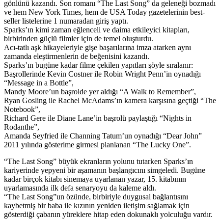
gönlünü kazandı. Son romanı “The Last Song” da geleneği bozmadı
ve hem New York Times, hem de USA Today gazetelerinin best-
seller listelerine 1 numaradan giriş yaptı.
Sparks’ın kimi zaman eğlenceli ve daima etkileyici kitapları,
birbirinden güçlü filmler için de temel oluşturdu.
Acı-tatlı aşk hikayeleriyle gişe başarılarına imza atarken aynı
zamanda eleştirmenlerin de beğenisini kazandı.
Sparks’ın bugüne kadar filme çekilen yapıtları şöyle sıralanır:
Başrollerinde Kevin Costner ile Robin Wright Penn’in oynadığı
“Message in a Bottle”,
Mandy Moore’un başrolde yer aldığı “A Walk to Remember”,
Ryan Gosling ile Rachel McAdams’ın kamera karşısına geçtiği “The
Notebook”,
Richard Gere ile Diane Lane’in başrolü paylaştığı “Nights in
Rodanthe”,
Amanda Seyfried ile Channing Tatum’un oynadığı “Dear John”
2011 yılında gösterime girmesi planlanan “The Lucky One”.
“The Last Song” büyük ekranların yolunu tutarken Sparks’ın
kariyerinde yepyeni bir aşamanın başlangıcını simgeledi. Bugüne
kadar birçok kitabı sinemaya uyarlanan yazar, 15. kitabının
uyarlamasında ilk defa senaryoyu da kaleme aldı.
“The Last Song”un özünde, birbiriyle duygusal bağlantısını
kaybetmiş bir baba ile kızının yeniden iletişim sağlamak için
gösterdiği çabanın yüreklere hitap eden dokunaklı yolculuğu vardır.