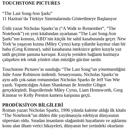
TOUCHSTONE PICTURES
“The Last Song-Son Şarkı”
11 Haziran’da Türkiye Sinemalarında Gösterilmeye Başlanıyor
Ünlü yazar Nicholas Sparks’ın (“A Walk to Remember”, “The
Notebook”) en yeni kitabından uyarlanan “The Last Song-Son
Şarkı”nın konusu, ABD’nin küçük bir sahil kasabasında geçer. New
York’ta yaşayan kızına (Miley Cyrus) karşı yıllardır kayıtsız olan bir
baba (Greg Kinnear), sahil kasabasına isteksizce gelen kızıyla yaz
tatili geçirme şansına kavuşur. Kızıyla yeniden bağlantı kurmaya
çalışırken tek ortak yönleri olan müziğin gücüne sarılır.
Touchstone Pictures’ın sunduğu “The Last Song”un yönetmenliğini
Julie Anne Robinson üstlendi. Senaryosunu, Nicholas Sparks’ın
aynı adlı çok-satan romanından Nicholas Sparks ile Jeff Van Wie
yazdı. Yapımcılığını Adam Shankman ile Jennifer Gibgot
gerçekleştirdi. Başrollerinde Miley Cyrus, Liam Hemsworth, Greg
Kinnear ve Kelly Preston kamera karşısına geçti.
PRODÜKSİYON BİLGİLERİ
Roman yazarı Nicholas Sparks, 1996 yılında kaleme aldığı ilk kitabı
“The Notebook”un dilden dile yayılmasıyla edebiyat dünyasının
süperstarı oldu. Sıradan insanların olağanüstü hayatlarını ve aşklarını
konu alan ilham verici hikayeleri, dünyanın her yerindeki okurların