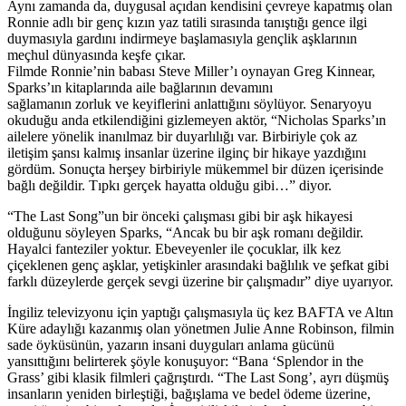
Aynı zamanda da, duygusal açıdan kendisini çevreye kapatmış olan
Ronnie adlı bir genç kızın yaz tatili sırasında tanıştığı gence ilgi
duymasıyla gardını indirmeye başlamasıyla gençlik aşklarının
meçhul dünyasında keşfe çıkar.
Filmde Ronnie’nin babası Steve Miller’ı oynayan Greg Kinnear,
Sparks’ın kitaplarında aile bağlarının devamını
sağlamanın zorluk ve keyiflerini anlattığını söylüyor. Senaryoyu
okuduğu anda etkilendiğini gizlemeyen aktör, “Nicholas Sparks’ın
ailelere yönelik inanılmaz bir duyarlılığı var. Birbiriyle çok az
iletişim şansı kalmış insanlar üzerine ilginç bir hikaye yazdığını
gördüm. Sonuçta herşey birbiriyle mükemmel bir düzen içerisinde
bağlı değildir. Tıpkı gerçek hayatta olduğu gibi…” diyor.
“The Last Song”un bir önceki çalışması gibi bir aşk hikayesi
olduğunu söyleyen Sparks, “Ancak bu bir aşk romanı değildir.
Hayalci fanteziler yoktur. Ebeveyenler ile çocuklar, ilk kez
çiçeklenen genç aşklar, yetişkinler arasındaki bağlılık ve şefkat gibi
farklı düzeylerde gerçek sevgi üzerine bir çalışmadır” diye uyarıyor.
İngiliz televizyonu için yaptığı çalışmasıyla üç kez BAFTA ve Altın
Küre adaylığı kazanmış olan yönetmen Julie Anne Robinson, filmin
sade öyküsünün, yazarın insani duyguları anlama gücünü
yansıttığını belirterek şöyle konuşuyor: “Bana ‘Splendor in the
Grass’ gibi klasik filmleri çağrıştırdı. “The Last Song’, ayrı düşmüş
insanların yeniden birleştiği, bağışlama ve bedel ödeme üzerine,