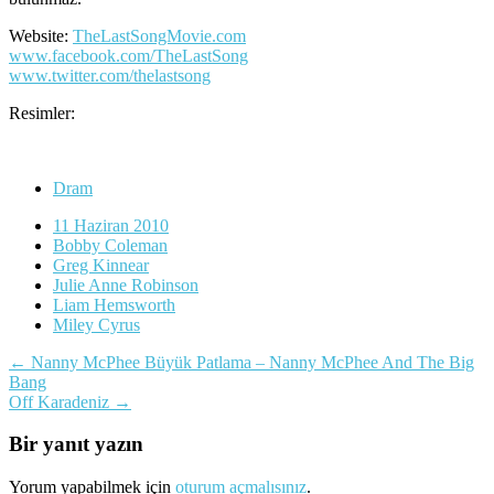
Website:
TheLastSongMovie.com
www.facebook.com/TheLastSong
www.twitter.com/thelastsong
Resimler:
Dram
11 Haziran 2010
Bobby Coleman
Greg Kinnear
Julie Anne Robinson
Liam Hemsworth
Miley Cyrus
Yazı
←
Nanny McPhee Büyük Patlama – Nanny McPhee And The Big
Bang
dolaşımı
Off Karadeniz
→
Bir yanıt yazın
Yorum yapabilmek için
oturum açmalısınız
.