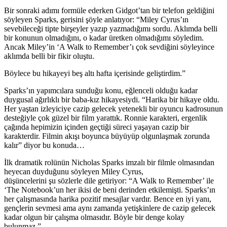
Bir sonraki adımı formüle ederken Gidgot’tan bir telefon geldiğini
söyleyen Sparks, gerisini şöyle anlatıyor: “Miley Cyrus’ın
sevebileceği tipte birşeyler yazıp yazmadığımı sordu. Aklımda belli
bir konunun olmadığını, o kadar üretken olmadığımı söyledim.
Ancak Miley’in ‘A Walk to Remember’ı çok sevdiğini söyleyince
aklımda belli bir fikir oluştu.
Böylece bu hikayeyi beş altı hafta içerisinde geliştirdim.”
Sparks’ın yapımcılara sunduğu konu, eğlenceli olduğu kadar
duygusal ağırlıklı bir baba-kız hikayesiydi. “Harika bir hikaye oldu.
Her yaştan izleyiciye cazip gelecek yetenekli bir oyuncu kadrosunun
desteğiyle çok güzel bir film yarattık. Ronnie karakteri, ergenlik
çağında hepimizin içinden geçtiği süreci yaşayan cazip bir
karakterdir. Filmin akışı boyunca büyüyüp olgunlaşmak zorunda
kalır” diyor bu konuda…
İlk dramatik rolünün Nicholas Sparks imzalı bir filmle olmasından
heyecan duyduğunu söyleyen Miley Cyrus,
düşüncelerini şu sözlerle dile getiriyor: “A Walk to Remember’ ile
‘The Notebook’un her ikisi de beni derinden etkilemişti. Sparks’ın
her çalışmasında harika pozitif mesajlar vardır. Bence en iyi yanı,
gençlerin sevmesi ama aynı zamanda yetişkinlere de cazip gelecek
kadar olgun bir çalışma olmasıdır. Böyle bir denge kolay
bulunmaz.”