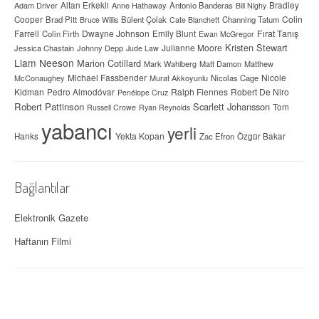
Adam Driver
Altan Erkekli
Anne Hathaway
Antonio Banderas
Bradley
Bill Nighy
Colin
Cooper
Brad Pitt
Bülent Çolak
Channing Tatum
Bruce Willis
Cate Blanchett
Farrell
Dwayne Johnson
Fırat Tanış
Colin Firth
Emily Blunt
Ewan McGregor
Kristen Stewart
Julianne Moore
Jessica Chastain
Johnny Depp
Jude Law
Liam Neeson
Marion Cotillard
Mark Wahlberg
Matt Damon
Matthew
Michael Fassbender
Nicole
McConaughey
Murat Akkoyunlu
Nicolas Cage
Kidman
Ralph Fiennes
Robert De Niro
Pedro Almodóvar
Penélope Cruz
Robert Pattinson
Scarlett Johansson
Tom
Russell Crowe
Ryan Reynolds
yabancı
yerli
Yekta Kopan
Hanks
Zac Efron
Özgür Bakar
Bağlantılar
Elektronik Gazete
Haftanın Filmi