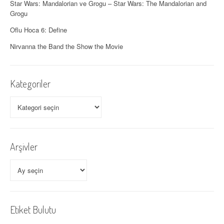
ı
Star Wars: Mandalorian ve Grogu – Star Wars: The Mandalorian and
Grogu
m
Oflu Hoca 6: Define
ı
Nirvanna the Band the Show the Movie
Kategoriler
Kategoriler
Arşivler
Arşivler
Etiket Bulutu