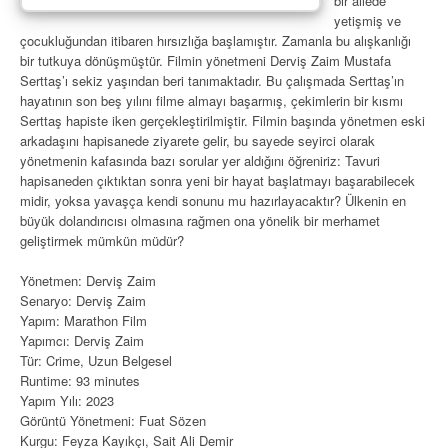
bir ailede
yetişmiş ve
çocukluğundan itibaren hırsızlığa başlamıştır. Zamanla bu alışkanlığı
bir tutkuya dönüşmüştür. Filmin yönetmeni Derviş Zaim Mustafa
Serttaş’ı sekiz yaşından beri tanımaktadır. Bu çalışmada Serttaş’ın
hayatının son beş yılını filme almayı başarmış, çekimlerin bir kısmı
Serttaş hapiste iken gerçekleştirilmiştir. Filmin başında yönetmen eski
arkadaşını hapisanede ziyarete gelir, bu sayede seyirci olarak
yönetmenin kafasında bazı sorular yer aldığını öğreniriz: Tavuri
hapisaneden çıktıktan sonra yeni bir hayat başlatmayı başarabilecek
midir, yoksa yavaşça kendi sonunu mu hazırlayacaktır? Ülkenin en
büyük dolandırıcısı olmasına rağmen ona yönelik bir merhamet
geliştirmek mümkün müdür?
Yönetmen: Derviş Zaim
Senaryo: Derviş Zaim
Yapım: Marathon Film
Yapımcı: Derviş Zaim
Tür: Crime, Uzun Belgesel
Runtime: 93 minutes
Yapım Yılı: 2023
Görüntü Yönetmeni: Fuat Sözen
Kurgu: Feyza Kayıkçı, Sait Ali Demir