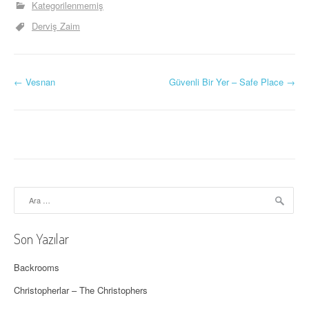
Kategorilenmemiş
Derviş Zaim
Y
←
Vesnan
Güvenli Bir Yer – Safe Place
→
a
z
ı
d
Arama:
o
l
Son Yazılar
a
Backrooms
ş
Christopherlar – The Christophers