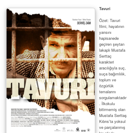
Tavuri
Özet: Tavuri
filmi, hayatının
yarısını
hapisanede
geçiren şeytan
lakaplı Mustafa
Serttaç
karakteri
aracılığıyla suç,
suça bağımlılık,
toplum ve
özgürlük
temalarını
sorgulamaktadır
. İlkokulu
bitirmemiş olan
Mustafa Serttaş
Kıbrıs’ta yoksul
ve parçalanmış