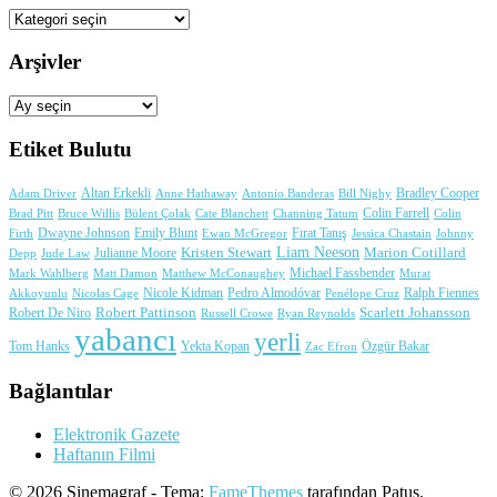
Kategoriler
Arşivler
Arşivler
Etiket Bulutu
Adam Driver
Altan Erkekli
Anne Hathaway
Antonio Banderas
Bradley Cooper
Bill Nighy
Colin Farrell
Brad Pitt
Bülent Çolak
Channing Tatum
Colin
Bruce Willis
Cate Blanchett
Dwayne Johnson
Fırat Tanış
Firth
Emily Blunt
Jessica Chastain
Johnny
Ewan McGregor
Liam Neeson
Julianne Moore
Kristen Stewart
Marion Cotillard
Depp
Jude Law
Michael Fassbender
Mark Wahlberg
Matt Damon
Matthew McConaughey
Murat
Nicole Kidman
Ralph Fiennes
Akkoyunlu
Nicolas Cage
Pedro Almodóvar
Penélope Cruz
Robert Pattinson
Scarlett Johansson
Robert De Niro
Russell Crowe
Ryan Reynolds
yabancı
yerli
Yekta Kopan
Tom Hanks
Zac Efron
Özgür Bakar
Bağlantılar
Elektronik Gazete
Haftanın Filmi
© 2026 Sinemagraf - Tema:
FameThemes
tarafından Patus.