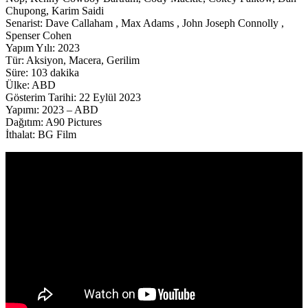
Chupong, Karim Saidi
Senarist: Dave Callaham , Max Adams , John Joseph Connolly ,
Spenser Cohen
Yapım Yılı: 2023
Tür: Aksiyon, Macera, Gerilim
Süre: 103 dakika
Ülke: ABD
Gösterim Tarihi: 22 Eylül 2023
Yapımı: 2023 – ABD
Dağıtım: A90 Pictures
İthalat: BG Film