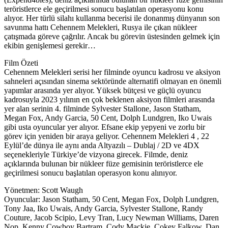
teröristlerce ele geçirilmesi sonucu başlatılan operasyonu konu
alıyor. Her türlü silahı kullanma becerisi ile donanmış dünyanın son
savunma hattı Cehennem Melekleri, Rusya ile çıkan nükleer
çatışmada göreve çağrılır. Ancak bu görevin üstesinden gelmek için
ekibin genişlemesi gerekir…
Film Özeti
Cehennem Melekleri serisi her filminde oyuncu kadrosu ve aksiyon
sahneleri açısından sinema sektöründe alternatifi olmayan en önemli
yapımlar arasında yer alıyor. Yüksek bütçesi ve güçlü oyuncu
kadrosuyla 2023 yılının en çok beklenen aksiyon filmleri arasında
yer alan serinin 4. filminde Sylvester Stallone, Jason Statham,
Megan Fox, Andy Garcia, 50 Cent, Dolph Lundgren, Iko Uwais
gibi usta oyuncular yer alıyor. Efsane ekip yepyeni ve zorlu bir
görev için yeniden bir araya geliyor. Cehennem Melekleri 4 , 22
Eylül’de dünya ile aynı anda Altyazılı – Dublaj / 2D ve 4DX
seçenekleriyle Türkiye’de vizyona girecek. Filmde, deniz
açıklarında bulunan bir nükleer füze gemisinin teröristlerce ele
geçirilmesi sonucu başlatılan operasyon konu alınıyor.
Yönetmen: Scott Waugh
Oyuncular: Jason Statham, 50 Cent, Megan Fox, Dolph Lundgren,
Tony Jaa, Iko Uwais, Andy Garcia, Sylvester Stallone, Randy
Couture, Jacob Scipio, Levy Tran, Lucy Newman Williams, Daren
Nop, Kenny Cowboy Bartram, Cody Mackie, Cokey Falkow, Dan