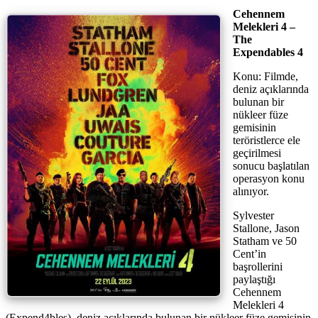
Cehennem
Melekleri 4 –
The
Expendables 4
Konu: Filmde,
deniz açıklarında
bulunan bir
nükleer füze
gemisinin
teröristlerce ele
geçirilmesi
sonucu başlatılan
operasyon konu
alınıyor.
Sylvester
Stallone, Jason
Statham ve 50
Cent’in
başrollerini
paylaştığı
Cehennem
Melekleri 4
(Expend4bles), deniz açıklarında bulunan bir nükleer füze gemisinin