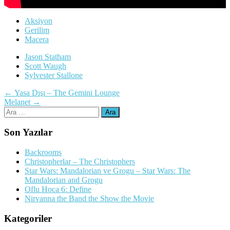
Aksiyon
Gerilim
Macera
Jason Statham
Scott Waugh
Sylvester Stallone
Yazı
←
Yasa Dışı – The Gemini Lounge
Melanet
→
dolaşımı
Arama:
Son Yazılar
Backrooms
Christopherlar – The Christophers
Star Wars: Mandalorian ve Grogu – Star Wars: The
Mandalorian and Grogu
Oflu Hoca 6: Define
Nirvanna the Band the Show the Movie
Kategoriler