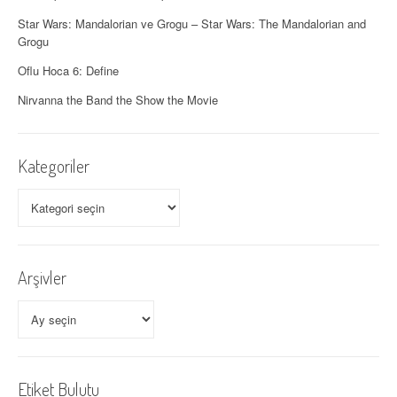
ı
Star Wars: Mandalorian ve Grogu – Star Wars: The Mandalorian and
Grogu
m
Oflu Hoca 6: Define
ı
Nirvanna the Band the Show the Movie
Kategoriler
Kategoriler
Arşivler
Arşivler
Etiket Bulutu