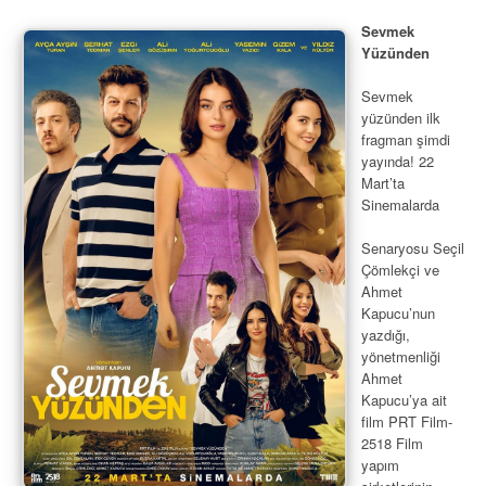
Sevmek
Yüzünden
Sevmek
yüzünden ilk
fragman şimdi
yayında! 22
Mart’ta
Sinemalarda
Senaryosu Seçil
Çömlekçi ve
Ahmet
Kapucu’nun
yazdığı,
yönetmenliği
Ahmet
Kapucu’ya ait
film PRT Film-
2518 Film
yapım