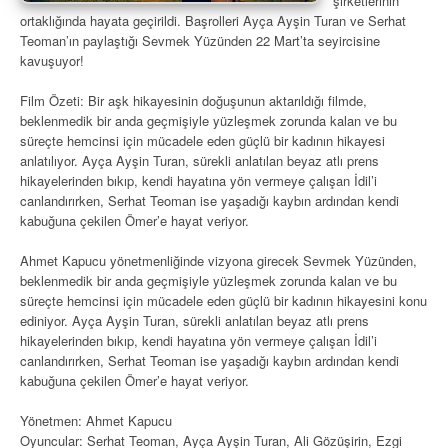
şirketlerinin
ortaklığında hayata geçirildi. Başrolleri Ayça Ayşin Turan ve Serhat
Teoman’ın paylaştığı Sevmek Yüzünden 22 Mart’ta seyircisine
kavuşuyor!
Film Özeti: Bir aşk hikayesinin doğuşunun aktarıldığı filmde,
beklenmedik bir anda geçmişiyle yüzleşmek zorunda kalan ve bu
süreçte hemcinsi için mücadele eden güçlü bir kadının hikayesi
anlatılıyor. Ayça Ayşin Turan, sürekli anlatılan beyaz atlı prens
hikayelerinden bıkıp, kendi hayatına yön vermeye çalışan İdil’i
canlandırırken, Serhat Teoman ise yaşadığı kaybın ardından kendi
kabuğuna çekilen Ömer’e hayat veriyor.
Ahmet Kapucu yönetmenliğinde vizyona girecek Sevmek Yüzünden,
beklenmedik bir anda geçmişiyle yüzleşmek zorunda kalan ve bu
süreçte hemcinsi için mücadele eden güçlü bir kadının hikayesini konu
ediniyor. Ayça Ayşin Turan, sürekli anlatılan beyaz atlı prens
hikayelerinden bıkıp, kendi hayatına yön vermeye çalışan İdil’i
canlandırırken, Serhat Teoman ise yaşadığı kaybın ardından kendi
kabuğuna çekilen Ömer’e hayat veriyor.
Yönetmen: Ahmet Kapucu
Oyuncular: Serhat Teoman, Ayça Ayşin Turan, Ali Gözüşirin, Ezgi