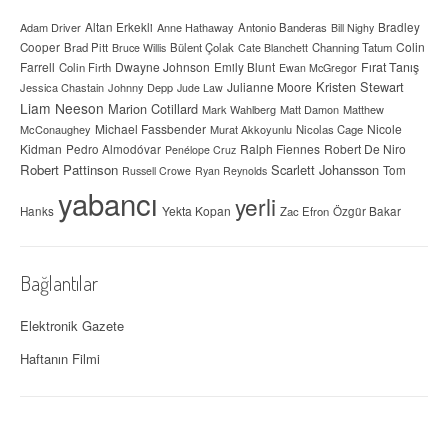
Adam Driver
Altan Erkekli
Anne Hathaway
Antonio Banderas
Bradley
Bill Nighy
Colin
Cooper
Brad Pitt
Bülent Çolak
Channing Tatum
Bruce Willis
Cate Blanchett
Farrell
Dwayne Johnson
Fırat Tanış
Colin Firth
Emily Blunt
Ewan McGregor
Kristen Stewart
Julianne Moore
Jessica Chastain
Johnny Depp
Jude Law
Liam Neeson
Marion Cotillard
Mark Wahlberg
Matt Damon
Matthew
Michael Fassbender
Nicole
McConaughey
Murat Akkoyunlu
Nicolas Cage
Kidman
Ralph Fiennes
Robert De Niro
Pedro Almodóvar
Penélope Cruz
Robert Pattinson
Scarlett Johansson
Tom
Russell Crowe
Ryan Reynolds
yabancı
yerli
Yekta Kopan
Hanks
Zac Efron
Özgür Bakar
Bağlantılar
Elektronik Gazete
Haftanın Filmi