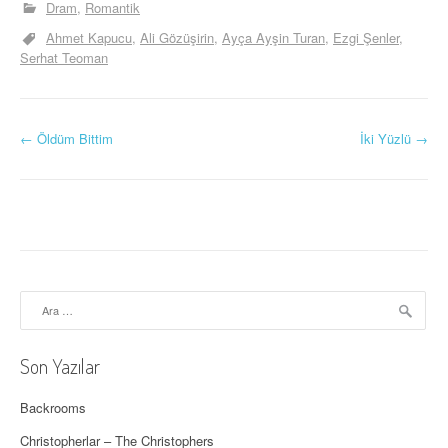
Dram
Romantik
Ahmet Kapucu
Ali Gözüşirin
Ayça Ayşin Turan
Ezgi Şenler
Serhat Teoman
Y
←
Öldüm Bittim
İki Yüzlü
→
a
z
ı
d
Arama:
o
l
Son Yazılar
a
Backrooms
ş
Christopherlar – The Christophers