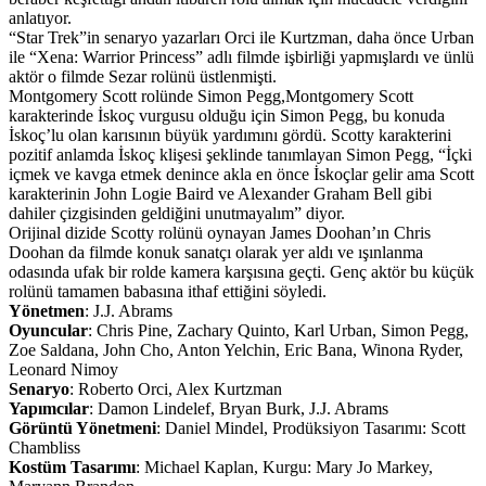
anlatıyor.
“Star Trek”in senaryo yazarları Orci ile Kurtzman, daha önce Urban
ile “Xena: Warrior Princess” adlı filmde işbirliği yapmışlardı ve ünlü
aktör o filmde Sezar rolünü üstlenmişti.
Montgomery Scott rolünde Simon Pegg,Montgomery Scott
karakterinde İskoç vurgusu olduğu için Simon Pegg, bu konuda
İskoç’lu olan karısının büyük yardımını gördü. Scotty karakterini
pozitif anlamda İskoç klişesi şeklinde tanımlayan Simon Pegg, “İçki
içmek ve kavga etmek denince akla en önce İskoçlar gelir ama Scott
karakterinin John Logie Baird ve Alexander Graham Bell gibi
dahiler çizgisinden geldiğini unutmayalım” diyor.
Orijinal dizide Scotty rolünü oynayan James Doohan’ın Chris
Doohan da filmde konuk sanatçı olarak yer aldı ve ışınlanma
odasında ufak bir rolde kamera karşısına geçti. Genç aktör bu küçük
rolünü tamamen babasına ithaf ettiğini söyledi.
Yönetmen
: J.J. Abrams
Oyuncular
: Chris Pine, Zachary Quinto, Karl Urban, Simon Pegg,
Zoe Saldana, John Cho, Anton Yelchin, Eric Bana, Winona Ryder,
Leonard Nimoy
Senaryo
: Roberto Orci, Alex Kurtzman
Yapımcılar
: Damon Lindelef, Bryan Burk, J.J. Abrams
Görüntü Yönetmeni
: Daniel Mindel, Prodüksiyon Tasarımı: Scott
Chambliss
Kostüm Tasarımı
: Michael Kaplan, Kurgu: Mary Jo Markey,