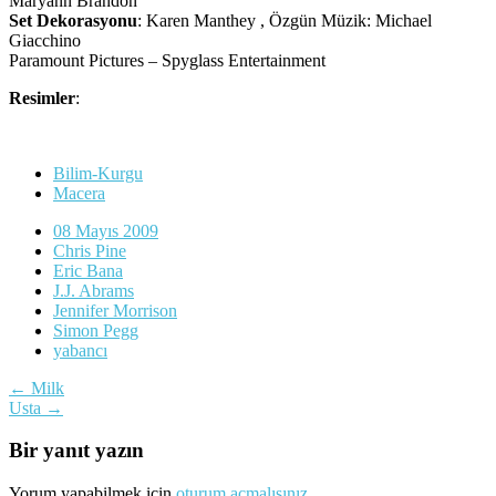
Maryann Brandon
Set Dekorasyonu
: Karen Manthey , Özgün Müzik: Michael
Giacchino
Paramount Pictures – Spyglass Entertainment
Resimler
:
Bilim-Kurgu
Macera
08 Mayıs 2009
Chris Pine
Eric Bana
J.J. Abrams
Jennifer Morrison
Simon Pegg
yabancı
Yazı
←
Milk
Usta
→
dolaşımı
Bir yanıt yazın
Yorum yapabilmek için
oturum açmalısınız
.