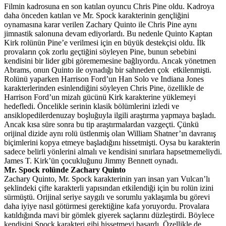
Filmin kadrosuna en son katılan oyuncu Chris Pine oldu. Kadroya
daha önceden katılan ve Mr. Spock karakterinin gençliğini
oynamasına karar verilen Zachary Quinto ile Chris Pine aynı
jimnastik salonuna devam ediyorlardı. Bu nedenle Quinto Kaptan
Kirk rolünün Pine’e verilmesi için en büyük destekçisi oldu. İlk
provaların çok zorlu geçtiğini söyleyen Pine, bunun sebebini
kendisini bir lider gibi görememesine bağlıyordu. Ancak yönetmen
Abrams, onun Quinto ile oynadığı bir sahneden çok etkilenmişti.
Rolünü yaparken Harrison Ford’un Han Solo ve Indiana Jones
karakterlerinden esinlendiğini söyleyen Chris Pine, özellikle de
Harrison Ford’un mizah gücünü Kirk karakterine yüklemeyi
hedefledi. Öncelikle serinin klasik bölümlerini izledi ve
ansiklopedilerdenuzay boşluğuyla ilgili araştırma yapmaya başladı.
Ancak kısa süre sonra bu tip araştırmalardan vazgeçti. Çünkü
orijinal dizide aynı rolü üstlenmiş olan William Shatner’ın davranış
biçimlerini kopya etmeye başladığını hissetmişti. Oysa bu karakterin
sadece belirli yönlerini almalı ve kendisini sınırlara hapsetmemeliydi.
James T. Kirk’ün çocukluğunu Jimmy Bennett oynadı.
Mr. Spock rolünde Zachary Quinto
Zachary Quinto, Mr. Spock karakterinin yarı insan yarı Vulcan’lı
şeklindeki çifte karakterli yapısından etkilendiği için bu rolün izini
sürmüştü. Orijinal seriye saygılı ve sorumlu yaklaşımla bu görevi
daha iyiye nasıl götürmesi gerektiğine kafa yoruyordu. Provalara
katıldığında mavi bir gömlek giyerek saçlarını düzleştirdi. Böylece
kendisini Spock karakteri gibi hissetmeyi başardı. Özellikle de