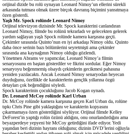
orijinal dizide bu rolü oynayan Leonard Nimoy’un ellerini sürekli
arkasında tutması olmak üzere birçok davranış biçimini yansıtmaya
özen gösterdi.
Yaşlı Mr. Spock rolünde Leonard Nimoy
Orijinal televizyon dizisinde Mr. Spock karakterini canlandıran
Leonard Nimoy, filmde bu rolünü tekrarladı ve gelecekten gelerek
yardım sağlayan yaşlı Spock rolünde kamera karşısına geçti.
Çekimler sırasında Quinto’nun en iyi arkadaşı Nimoy oldu. Quinto
daha önce serinin bazı bölümlerini seyretmişti ama çekimler
sırasında ana kaynağının Nimoy olduğu gözlendi.
Yönetmen Abrams ve yapımcılar, Leonard Nimoy’a filmin
senaryosunu en baştan gösterdiler ve fikrini sordular. Eğer Nimoy
senaryoyu beğenmemiş olsaydı çekimlerin gecikmesi pahasına
yeniden yazılacaktı. Ancak Leonard Nimoy senaryodan heyecan
duyduğunu, özellikle de karakterlerin gençlik yıllarına özgü
detayları çok beğendiğini söyledi.
Spock karakterinin çocukluğunu Jacob Kogan oynadı.
Dr. Leonard McCoy rolünde Karl Urban
Dr. McCoy rolünde kamera karşısına geçen Karl Urban da, rolüne
tıpkı Chris Pine gibi yaklaştığını ve karakterin kopyasını
çıkarmamaya özen gösterdiğini söylüyor. Orijinal filmde Kelley
DeForest’in yaptığı rolün özünü aldığını, onu onurlandırdığını ama
beyazperdeye yepyeni bir McCoy getirdiğini ifade ediyor. Yedi
yaşından beri dizinin hayranı olduğunu; dizinin DVD’lerini oğluyla
beraber keşfettiği andan itibaren rolü almak için mücadele verdiğini