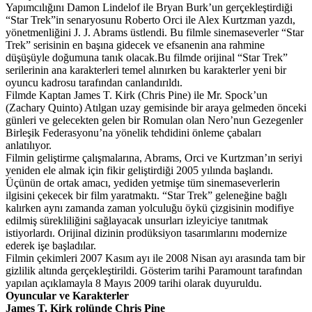
Yapımcılığını Damon Lindelof ile Bryan Burk’un gerçekleştirdiği
“Star Trek”in senaryosunu Roberto Orci ile Alex Kurtzman yazdı,
yönetmenliğini J. J. Abrams üstlendi. Bu filmle sinemaseverler “Star
Trek” serisinin en başına gidecek ve efsanenin ana rahmine
düşüşüyle doğumuna tanık olacak.Bu filmde orijinal “Star Trek”
serilerinin ana karakterleri temel alınırken bu karakterler yeni bir
oyuncu kadrosu tarafından canlandırıldı.
Filmde Kaptan James T. Kirk (Chris Pine) ile Mr. Spock’un
(Zachary Quinto) Atılgan uzay gemisinde bir araya gelmeden önceki
günleri ve gelecekten gelen bir Romulan olan Nero’nun Gezegenler
Birleşik Federasyonu’na yönelik tehdidini önleme çabaları
anlatılıyor.
Filmin geliştirme çalışmalarına, Abrams, Orci ve Kurtzman’ın seriyi
yeniden ele almak için fikir geliştirdiği 2005 yılında başlandı.
Üçünün de ortak amacı, yediden yetmişe tüm sinemaseverlerin
ilgisini çekecek bir film yaratmaktı. “Star Trek” geleneğine bağlı
kalırken aynı zamanda zaman yolculuğu öykü çizgisinin modifiye
edilmiş sürekliliğini sağlayacak unsurları izleyiciye tanıtmak
istiyorlardı. Orijinal dizinin prodüksiyon tasarımlarını modernize
ederek işe başladılar.
Filmin çekimleri 2007 Kasım ayı ile 2008 Nisan ayı arasında tam bir
gizlilik altında gerçekleştirildi. Gösterim tarihi Paramount tarafından
yapılan açıklamayla 8 Mayıs 2009 tarihi olarak duyuruldu.
Oyuncular ve Karakterler
James T. Kirk rolünde Chris Pine