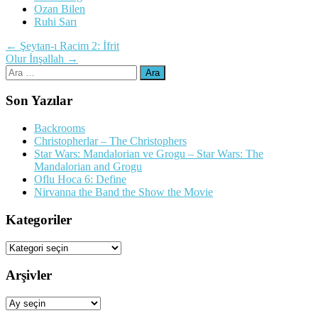
Ozan Bilen
Ruhi Sarı
Yazı
←
Şeytan-ı Racim 2: İfrit
Olur İnşallah
→
dolaşımı
Arama:
Son Yazılar
Backrooms
Christopherlar – The Christophers
Star Wars: Mandalorian ve Grogu – Star Wars: The
Mandalorian and Grogu
Oflu Hoca 6: Define
Nirvanna the Band the Show the Movie
Kategoriler
Kategoriler
Arşivler
Arşivler